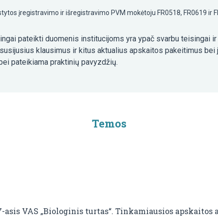
šdėstytos įregistravimo ir išregistravimo PVM mokėtoju FR0518, FR0619 i
ingai pateikti duomenis institucijoms yra ypač svarbu teisingai ir 
susijusius klausimus ir kitus aktualius apskaitos pakeitimus bei
bei pateikiama praktinių pavyzdžių.
Temos
-asis VAS „Biologinis turtas“. Tinkamiausios apskaitos a