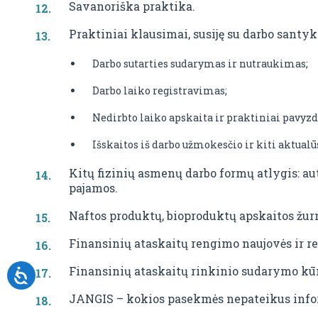
Savanoriška praktika.
Praktiniai klausimai, susiję su darbo santyk
Darbo sutarties sudarymas ir nutraukimas;
Darbo laiko registravimas;
Nedirbto laiko apskaita ir praktiniai pavyz
Išskaitos iš darbo užmokesčio ir kiti aktualū
Kitų fizinių asmenų darbo formų atlygis: au
pajamos.
Naftos produktų, bioproduktų apskaitos žur
Finansinių ataskaitų rengimo naujovės ir r
Finansinių ataskaitų rinkinio sudarymo kūr
JANGIS – kokios pasekmės nepateikus info