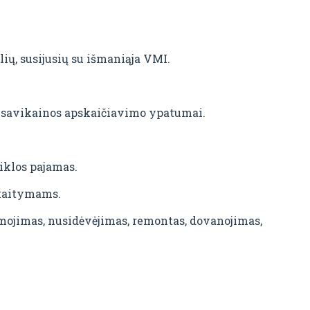
lių, susijusių su išmaniąja VMI.
ir savikainos apskaičiavimo ypatumai.
iklos pajamas.
skaitymams.
mojimas, nusidėvėjimas, remontas, dovanojimas,