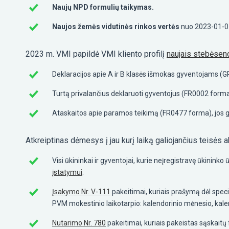
Naujų NPD formulių taikymas.
Naujos žemės vidutinės rinkos vertės
nuo 2023-01-0
2023 m. VMI papildė VMI kliento profilį
naujais stebėseno
Deklaracijos apie A ir B klasės išmokas gyventojams (
Turtą privalančius deklaruoti gyventojus (FR0002 forma
Ataskaitos apie paramos teikimą (FR0477 forma), jos 
Atkreiptinas dėmesys į jau kurį laiką galiojančius teisės a
Visi ūkininkai ir gyventojai, kurie neįregistravę ūkininko
įstatymui
.
Įsakymo Nr. V-111
pakeitimai, kuriais prašymą dėl spec
PVM mokestinio laikotarpio: kalendorinio mėnesio, kale
Nutarimo Nr. 780
pakeitimai, kuriais pakeistas sąskait