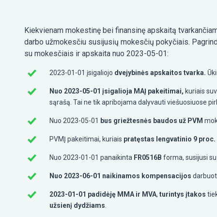
Kiekvienam mokestinę bei finansinę apskaitą tvarkančiam 
darbo užmokesčiu susijusių mokesčių pokyčiais. Pagrind
su mokesčiais ir apskaita nuo 2023-05-01:
2023-01-01 įsigaliojo
dvejybinės apskaitos tvarka.
Ūki
Nuo 2023-05-01 įsigalioja MAĮ pakeitimai,
kuriais suv
sąrašą. Tai ne tik apribojama dalyvauti viešuosiuose pi
Nuo 2023-05-01
bus griežtesnės baudos už PVM
mokė
PVMĮ pakeitimai, kuriais
pratęstas lengvatinio 9 proc. 
Nuo 2023-01-01 panaikinta
FR0516B
forma, susijusi su 
Nuo 2023-06-01 naikinamos kompensacijos
darbuot
2023-01-01 padidėję MMA ir MVA
,
turintys įtakos
tie
užsienį dydžiams
.