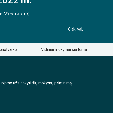
2022 m.
da Miceikienė
6 ak. val.
enotvarkė
Vidiniai mokymai šia tema
enduojame užsisakyti šių mokymų priminimą