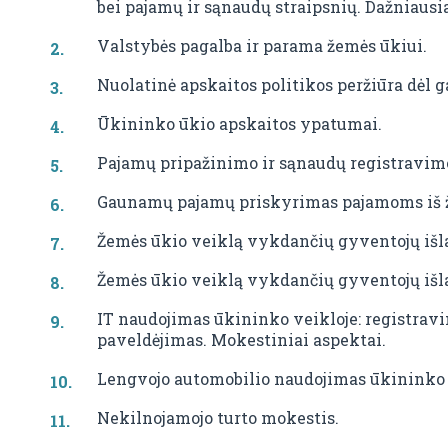
bei pajamų ir sąnaudų straipsnių. Dažniausi
Valstybės pagalba ir parama žemės ūkiui.
Nuolatinė apskaitos politikos peržiūra dėl g
Ūkininko ūkio apskaitos ypatumai.
Pajamų pripažinimo ir sąnaudų registravimo
Gaunamų pajamų priskyrimas pajamoms iš ž
Žemės ūkio veiklą vykdančių gyventojų išl
Žemės ūkio veiklą vykdančių gyventojų išl
IT naudojimas ūkininko veikloje: registrav
paveldėjimas. Mokestiniai aspektai.
Lengvojo automobilio naudojimas ūkininko 
Nekilnojamojo turto mokestis.