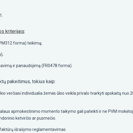
1.
s kriterijais
:
GPM312 forma) teikimą;
);
gavimą ir panaudojimą (FR0478 forma).
ktų pakeitimus, tokius kaip:
 ūkio verčiasi individualia žemės ūkio veikla privalo tvarkyti apskaitą nuo
ialaus apmokestinimo momento taikymo gali pateikti ir ne PVM mokėtoja
ndorinio ketvirčio ar pusmečio.
ų faktūrų išrašymo reglamentavimas.