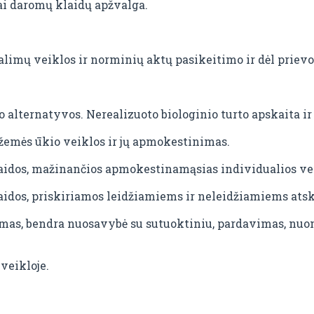
ai daromų klaidų apžvalga.
alimų veiklos ir norminių aktų pasikeitimo ir dėl prievo
 alternatyvos. Nerealizuoto biologinio turto apskaita 
emės ūkio veiklos ir jų apmokestinimas.
aidos, mažinančios apmokestinamąsias individualios ve
aidos, priskiriamos leidžiamiems ir neleidžiamiems at
imas, bendra nuosavybė su sutuoktiniu, pardavimas, nuo
veikloje.