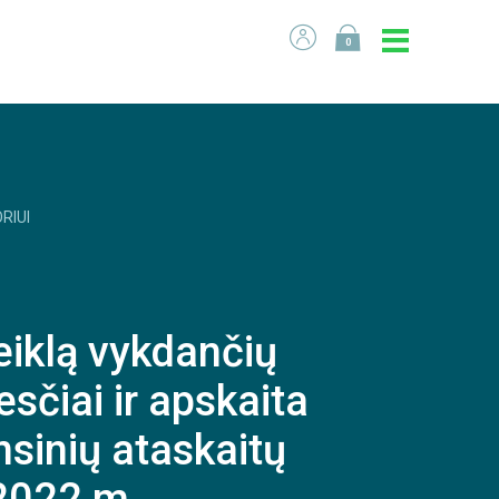
0
RIUI
eiklą vykdančių
sčiai ir apskaita
sinių ataskaitų