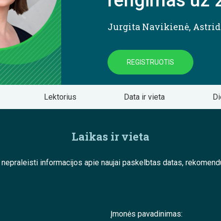
rengimas už 
Jurgita Navikienė
,
Astri
REGISTRUOTIS
Lektorius
Data ir vieta
Di
Laikas ir vieta
e nepraleisti informacijos apie naujai paskelbtas datas, rekom
Įmonės pavadinimas: