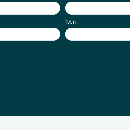
Tel. nr.:
*