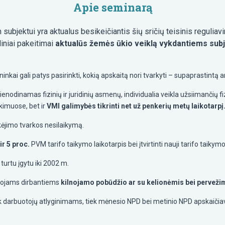
Apie seminarą
subjektui yra aktualus besikeičiantis šių sričių teisinis reguli
iniai pakeitimai
aktualūs žemės ūkio veiklą vykdantiems su
ninkai gali patys pasirinkti, kokią apskaitą nori tvarkyti – supaprastintą 
ienodinamas fizinių ir juridinių asmenų, individualia veikla užsiimanči
rkimuose, bet ir
VMI galimybės tikrinti net už penkerių metų laikotarpį
jimo tvarkos nesilaikymą.
ir 5 proc.
PVM tarifo taikymo laikotarpis bei įtvirtinti nauji tarifo taikymo
turtu įgytu iki 2002 m.
ojams dirbantiems
kilnojamo pobūdžio ar su kelionėmis bei perveži
k darbuotojų atlyginimams, tiek mėnesio NPD bei metinio NPD apskaič