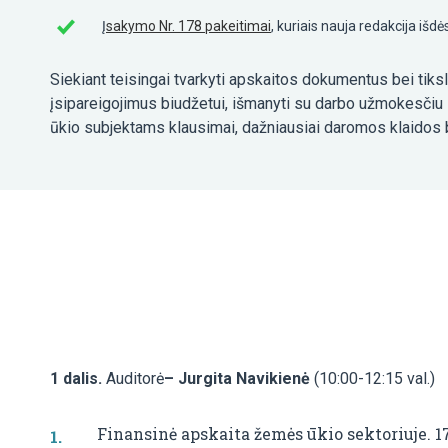
Į
sakymo Nr. 178 pakeitimai
, kuriais nauja redakcija i
Siekiant teisingai tvarkyti apskaitos dokumentus bei tiksl
įsipareigojimus biudžetui, išmanyti su darbo užmokesčiu 
ūkio subjektams klausimai, dažniausiai daromos klaidos 
1 dalis.
Auditorė
– Jurgita Navikienė
(10:00-12:15 val.)
Finansinė apskaita žemės ūkio sektoriuje. 17