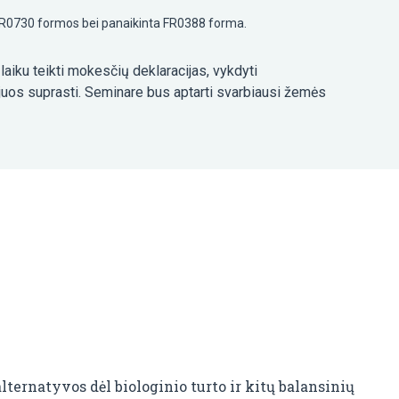
r FR0730 formos bei panaikinta FR0388 forma.
laiku teikti mokesčių deklaracijas, vykdyti
 juos suprasti. Seminare bus aptarti svarbiausi žemės
lternatyvos dėl biologinio turto ir kitų balansinių