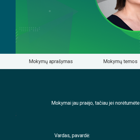
Mokymų aprašymas
Mokymų temos
Mokymai jau praėjo, tačiau jei norėtumėt
;
Vardas, pavardė: