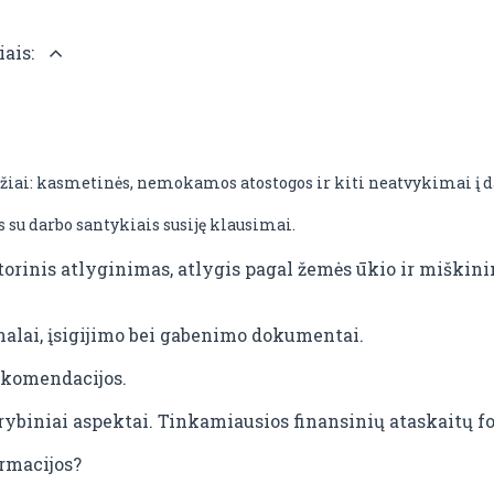
iais:
džiai: kasmetinės, nemokamos atostogos ir kiti neatvykimai į d
s su darbo santykiais susiję klausimai.
torinis atlyginimas, atlygis pagal žemės ūkio ir miškini
nalai, įsigijimo bei gabenimo dokumentai.
ekomendacijos.
ybiniai aspektai. Tinkamiausios finansinių ataskaitų f
rmacijos?