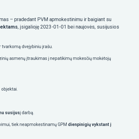
avimas – pradedant PVM apmokestinimu ir baigiant su
bjektams
, įsigalioję 2023-01-01 bei naujovės, susijusios
ar tvarkomą dvejybiniu įrašu.
ų fizinių asmenų įtraukimas į nepatikimų mokesčių mokėtojų
.
 objektai.
mu susijus
į darbą.
iavimui, tiek neapmokestinamų GPM
dienpinigių vykstant į