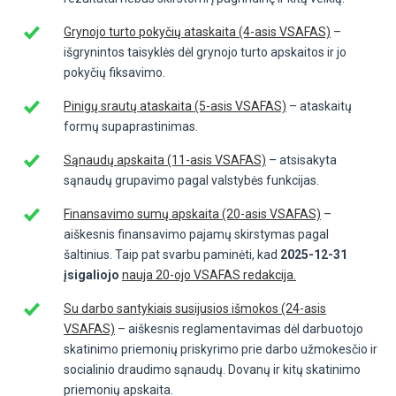
Grynojo turto pokyčių ataskaita (4-asis VSAFAS)
–
išgrynintos taisyklės dėl grynojo turto apskaitos ir jo
pokyčių fiksavimo.
Pinigų srautų ataskaita (5-asis VSAFAS)
– ataskaitų
formų supaprastinimas.
Sąnaudų apskaita (11-asis VSAFAS)
– atsisakyta
sąnaudų grupavimo pagal valstybės funkcijas.
Finansavimo sumų apskaita (20-asis VSAFAS)
–
aiškesnis finansavimo pajamų skirstymas pagal
šaltinius. Taip pat svarbu paminėti, kad
2025-12-31
įsigaliojo
nauja 20-ojo VSAFAS redakcija.
Su darbo santykiais susijusios išmokos (24-asis
VSAFAS)
– aiškesnis reglamentavimas dėl darbuotojo
skatinimo priemonių priskyrimo prie darbo užmokesčio ir
socialinio draudimo sąnaudų. Dovanų ir kitų skatinimo
priemonių apskaita.