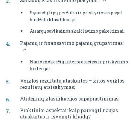
Sąnaudų klasifikavimo pokyčiai:
Sąnaudų tipų peržiūra ir priskyrimas pagal
biudžeto klasifikaciją;
Atsargų savikainos skaičiavimo pakeitimai.
Pajamų ir finansavimo pajamų grupavimas:
Nario mokesčių interpretacijos ir priskyrimo
kriterijai.
Veiklos rezultatų ataskaitos – kitos veiklos
rezultatų atsisakymas;
Atidėjinių klasifikacijos supaprastinimas;
Praktiniai aspektai: kaip parengti naujas
ataskaitas ir išvengti klaidų?