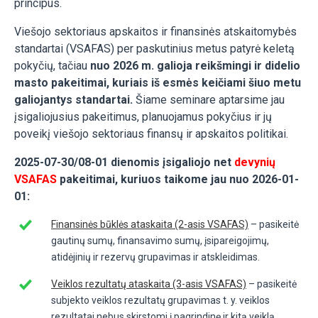
principus.
Viešojo sektoriaus apskaitos ir finansinės atskaitomybės
standartai (VSAFAS) per paskutinius metus patyrė keletą
pokyčių, tačiau
nuo 2026 m. galioja reikšmingi ir didelio
masto pakeitimai, kuriais iš esmės keičiami šiuo metu
galiojantys standartai.
Šiame seminare aptarsime jau
įsigaliojusius pakeitimus, planuojamus pokyčius ir jų
poveikį viešojo sektoriaus finansų ir apskaitos politikai.
2025-07-30/08-01 dienomis įsigaliojo net
devynių
VSAFAS
pakeitimai, kuriuos taikome jau nuo 2026-01-
01:
Finansinės būklės ataskaita (2-asis VSAFAS)
– pasikeitė
gautinų sumų, finansavimo sumų, įsipareigojimų,
atidėjinių ir rezervų grupavimas ir atskleidimas.
Veiklos rezultatų ataskaita (3-asis VSAFAS)
– pasikeitė
subjekto veiklos rezultatų grupavimas t. y. veiklos
rezultatai nebus skirstomi į pagrindinę ir kitą veiklą.