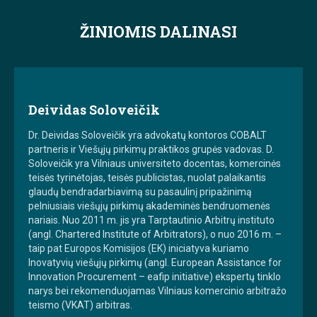
ŽINIOMIS DALINASI
Deividas Soloveičik
Dr. Deividas Soloveičik yra advokatų kontoros COBALT
partneris ir Viešųjų pirkimų praktikos grupės vadovas. D.
Soloveičik yra Vilniaus universiteto docentas, komercinės
teisės tyrinėtojas, teisės publicistas, nuolat palaikantis
glaudų bendradarbiavimą su pasaulinį pripažinimą
pelniusiais viešųjų pirkimų akademinės bendruomenės
nariais. Nuo 2011 m. jis yra Tarptautinio Arbitrų instituto
(angl. Chartered Institute of Arbitrators), o nuo 2016 m. –
taip pat Europos Komisijos (EK) iniciatyva kuriamo
Inovatyvių viešųjų pirkimų (angl. European Assistance for
Innovation Procurement – eafip initiative) ekspertų tinklo
narys bei rekomenduojamas Vilniaus komercinio arbitražo
teismo (VKAT) arbitras.