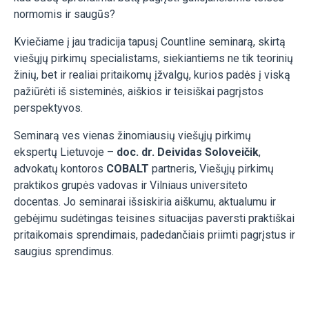
normomis ir saugūs?
Kviečiame į jau tradicija tapusį Countline seminarą, skirtą
viešųjų pirkimų specialistams, siekiantiems ne tik teorinių
žinių, bet ir realiai pritaikomų įžvalgų, kurios padės į viską
pažiūrėti iš sisteminės, aiškios ir teisiškai pagrįstos
perspektyvos.
Seminarą ves vienas žinomiausių viešųjų pirkimų
ekspertų Lietuvoje –
doc. dr. Deividas Soloveičik
,
advokatų kontoros
COBALT
partneris, Viešųjų pirkimų
praktikos grupės vadovas ir Vilniaus universiteto
docentas. Jo seminarai išsiskiria aiškumu, aktualumu ir
gebėjimu sudėtingas teisines situacijas paversti praktiškai
pritaikomais sprendimais, padedančiais priimti pagrįstus ir
saugius sprendimus.