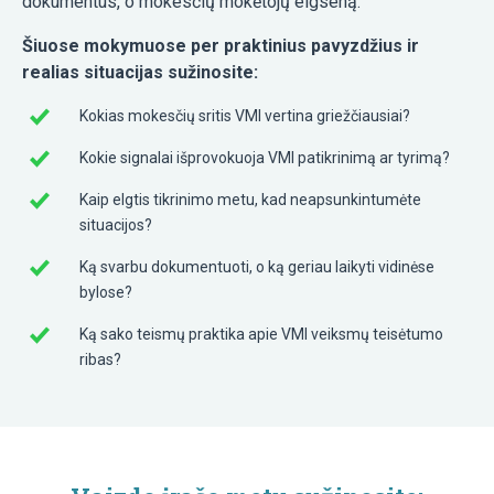
dokumentus, o mokesčių mokėtojų elgseną.
Šiuose mokymuose per praktinius pavyzdžius ir
realias situacijas sužinosite:
Kokias mokesčių sritis VMI vertina griežčiausiai?
Kokie signalai išprovokuoja VMI patikrinimą ar tyrimą?
Kaip elgtis tikrinimo metu, kad neapsunkintumėte
situacijos?
Ką svarbu dokumentuoti, o ką geriau laikyti vidinėse
bylose?
Ką sako teismų praktika apie VMI veiksmų teisėtumo
ribas?