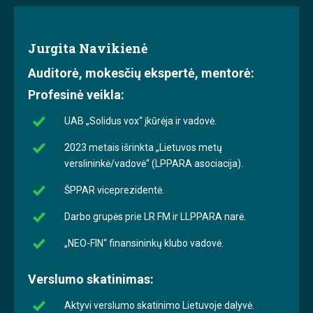
Jurgita Navikienė
Auditorė, mokesčių ekspertė, mentorė:
Profesinė veikla:
UAB „Solidus vox“ įkūrėja ir vadovė.
2023 metais išrinkta „Lietuvos metų
verslininkė/vadovė“ (LPPARA asociacija).
ŠPPAR viceprezidentė.
Darbo grupės prie LR FM ir LLPPARA narė.
„NEO-FIN“ finansininkų klubo vadovė.
Verslumo skatinimas:
Aktyvi verslumo skatinimo Lietuvoje dalyvė.