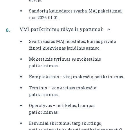
Sandorių kainodaros svarba. MAĮ pakeitimai
nuo 2026-01-01.
VMI patikrinimų rūšys ir ypatumai:
Svarbiausios MAĮ nuostatos, kurias privalo
žinoti kiekvienas juridinis asmuo.
Mokestinis tyrimas
vs
mokestinis
patikrinimas.
Kompleksinis – visų mokesčių patikrinimas.
Teminis – konkretaus mokesčio
patikrinimas.
Operatyvus – netikėtas, trumpas
patikrinimas.
Esminiai skirtumai tarp skirtingų
patikrinimų ir ką daryti patikrinimo metu?