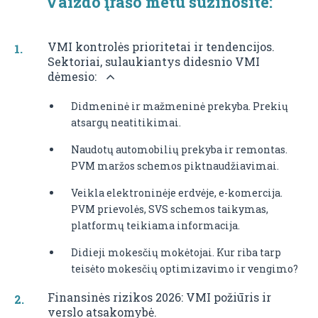
Vaizdo įrašo metu sužinosite:
VMI kontrolės prioritetai ir tendencijos.
Sektoriai, sulaukiantys didesnio VMI
dėmesio:
Didmeninė ir mažmeninė prekyba. Prekių
atsargų neatitikimai.
Naudotų automobilių prekyba ir remontas.
PVM maržos schemos piktnaudžiavimai.
Veikla elektroninėje erdvėje, e-komercija.
PVM prievolės, SVS schemos taikymas,
platformų teikiama informacija.
Didieji mokesčių mokėtojai. Kur riba tarp
teisėto mokesčių optimizavimo ir vengimo?
Finansinės rizikos 2026: VMI požiūris ir
verslo atsakomybė.