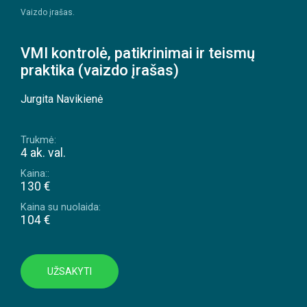
Vaizdo įrašas.
VMI kontrolė, patikrinimai ir teismų
praktika (vaizdo įrašas)
Jurgita Navikienė
Trukmė:
4 ak. val.
Kaina::
130 €
Kaina su nuolaida:
104 €
UŽSAKYTI