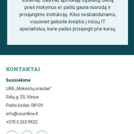
sistema). Dalyviai, apmokėję sąskaitą, dieną
prieš mokymus el. paštu gauna nuorodą ir
prisijungimo instrukciją. Kilus nesklandumams,
visuomet galėsite kreiptis į mūsų IT
specialistus, kurie padės prisijungti prie kursų.
KONTAKTAI
Susisiekime
UAB „Mokesčių srautas“
Sėlių g. 33, Vilnius
Pašto kodas: 08109
info@countline.lt
+370 5 263 9922