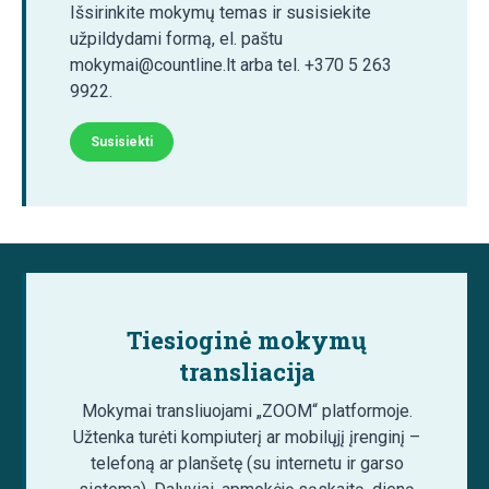
Išsirinkite mokymų temas ir susisiekite
užpildydami formą, el. paštu
mokymai@countline.lt arba tel. +370 5 263
9922.
Susisiekti
Tiesioginė mokymų
transliacija
Mokymai transliuojami „ZOOM“ platformoje.
Užtenka turėti kompiuterį ar mobilųjį įrenginį –
telefoną ar planšetę (su internetu ir garso