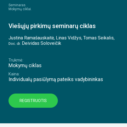
Seminaras.
Mokymų ciklai.
Viešųjų pirkimų seminarų ciklas
Justina Ramašauskaitė
,
Linas Vidžys
,
Tomas Seikalis
,
Deividas Soloveičik
Doc. dr.
Trukmė:
Mokymų ciklas
Kaina:
Individualų pasiūlymą pateiks vadybininkas
REGISTRUOTIS