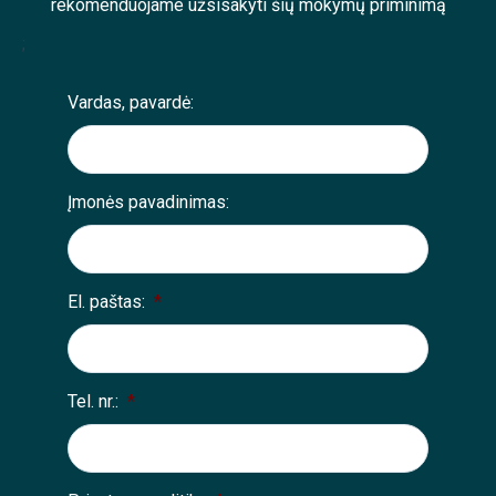
rekomenduojame užsisakyti šių mokymų priminimą
;
Vardas, pavardė:
Įmonės pavadinimas:
El. paštas:
*
Tel. nr.:
*