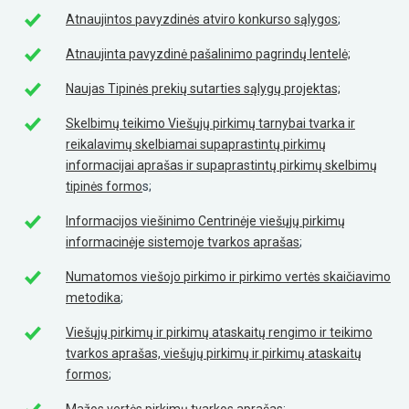
Atnaujintos pavyzdinės atviro konkurso sąlygos
;
Atnaujinta pavyzdinė pašalinimo pagrindų lentelė;
Naujas Tipinės prekių sutarties sąlygų projektas;
Skelbimų teikimo Viešųjų pirkimų tarnybai tvarka ir
reikalavimų skelbiamai supaprastintų pirkimų
informacijai aprašas ir supaprastintų pirkimų skelbimų
tipinės formo
s;
Informacijos viešinimo Centrinėje viešųjų pirkimų
informacinėje sistemoje tvarkos aprašas
;
Numatomos viešojo pirkimo ir pirkimo vertės skaičiavimo
metodika
;
Viešųjų pirkimų ir pirkimų ataskaitų rengimo ir teikimo
tvarkos aprašas, viešųjų pirkimų ir pirkimų ataskaitų
formos
;
Mažos vertės pirkimų tvarkos aprašas
;