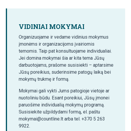
VIDINIAI MOKYMAI
Organizuojame ir vedame vidinius mokymus
įmonėms ir organizacijoms įvairiomis
temomis. Taip pat konsultuojame individualiai.
Jei domina mokymai šia ar kita tema Jūsų
darbuotojams, prašome susisiekti – aptarsime
Jūsų poreikius, suderinsime patogų laiką bei
mokymų trukmę ir formą.
Mokymai gali vykti Jums patogioje vietoje ar
nuotoliniu būdu. Esant poreikiui, Jūsų įmonei
paruošime individualią mokymų programą.
Susisiekite užpildydami formą, el. paštu
mokymai@countline.lt arba tel. +370 5 263
9922.