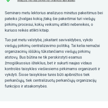
Seminaro metu lektorius analizuos minėtus pakeitimus bei
pateiks įžvalgas kokią įtaką šie pakeitimai turi viešųjų
pirkimų procesui, kokių veiksmų atlikti nebereikės, o
kuriuos reikės atlikti kitaip.
Tuo pat metu valstybė, įskaitant savivaldybes, vykdo
viešųjų pirkimų centralizavimo politiką. Tai kelia nemažai
organizacinių iššūkių tūkstančiams viešųjų pirkimų
atstovų. Bus būtina ne tik perskirstyti esamus
žmogiškuosius išteklius, bet ir sukurti naujas vidaus
kontrolės taisykles viešiesiems pirkimams organizuoti ir
vykdyti. Šiose taisyklėse turės būti apibrėžtos tiek
perkančiųjų, tiek centralizuotų perkančiųjų organizacijų
funkcijos ir atsakomybės.