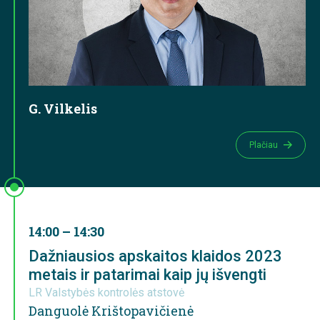
G. Vilkelis
Plačiau
14:00 – 14:30
Dažniausios apskaitos klaidos 2023
metais ir patarimai kaip jų išvengti
LR Valstybės kontrolės atstovė
Danguolė Krištopavičienė