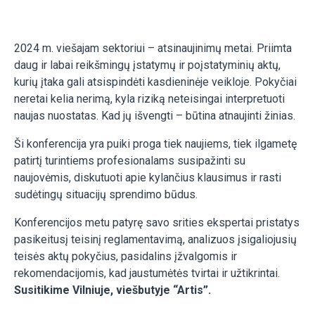
2024 m. viešajam sektoriui – atsinaujinimų metai. Priimta
daug ir labai reikšmingų įstatymų ir poįstatyminių aktų,
kurių įtaka gali atsispindėti kasdieninėje veikloje. Pokyčiai
neretai kelia nerimą, kyla riziką neteisingai interpretuoti
naujas nuostatas. Kad jų išvengti – būtina atnaujinti žinias.
Ši konferencija yra puiki proga tiek naujiems, tiek ilgametę
patirtį turintiems profesionalams susipažinti su
naujovėmis, diskutuoti apie kylančius klausimus ir rasti
sudėtingų situacijų sprendimo būdus.
Konferencijos metu patyrę savo srities ekspertai pristatys
pasikeitusį teisinį reglamentavimą, analizuos įsigaliojusių
teisės aktų pokyčius, pasidalins įžvalgomis ir
rekomendacijomis, kad jaustumėtės tvirtai ir užtikrintai.
Susitikime Vilniuje, viešbutyje “Artis”.