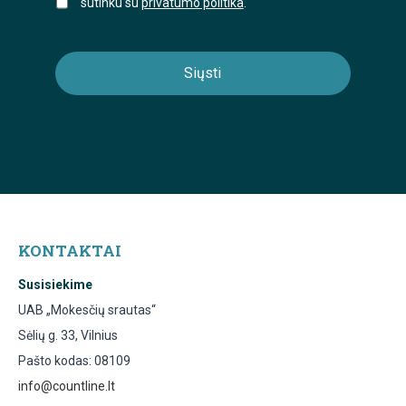
sutinku su
privatumo politika
.
KONTAKTAI
Susisiekime
UAB „Mokesčių srautas“
Sėlių g. 33, Vilnius
Pašto kodas: 08109
info@countline.lt