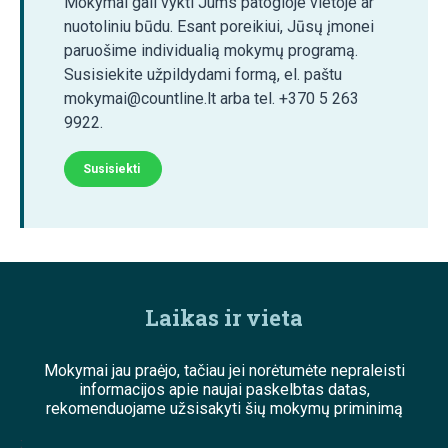
Mokymai gali vykti Jums patogioje vietoje ar
nuotoliniu būdu. Esant poreikiui, Jūsų įmonei
paruošime individualią mokymų programą.
Susisiekite užpildydami formą, el. paštu
mokymai@countline.lt arba tel. +370 5 263
9922.
Susisiekti
Laikas ir vieta
Mokymai jau praėjo, tačiau jei norėtumėte nepraleisti
informacijos apie naujai paskelbtas datas,
rekomenduojame užsisakyti šių mokymų priminimą
;