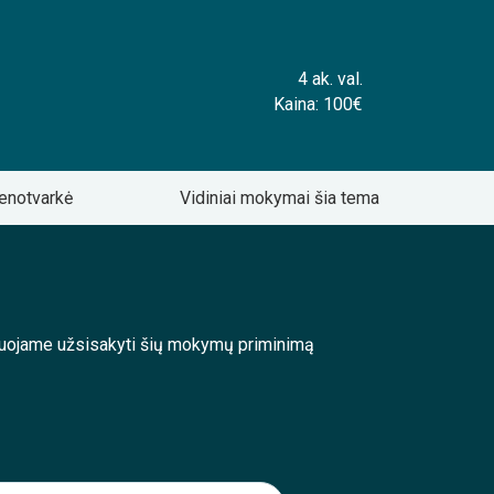
4 ak. val.
Kaina: 100€
enotvarkė
Vidiniai mokymai šia tema
enduojame užsisakyti šių mokymų priminimą