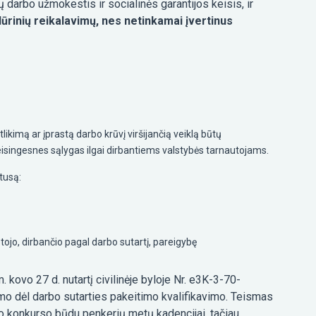
ų darbo užmokestis ir socialinės garantijos keisis, ir
edūrinių reikalavimų, nes netinkamai įvertinus
mą ar įprastą darbo krūvį viršijančią veiklą būtų
teisingesnes sąlygas ilgai dirbantiems valstybės tarnautojams.
tusą:
otojo, dirbančio pagal darbo sutartį, pareigybę
kovo 27 d. nutartį civilinėje byloje Nr. e3K-3-70-
imo dėl darbo sutarties pakeitimo kvalifikavimo. Teismas
šo konkurso būdu penkerių metų kadencijai, tačiau