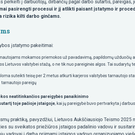
perkelti į darbuotojų, dirbančių pagal darbo sutartis, pareigas, j
mai pasirengti procesui ir jį atlikti paisant įstatymo ir proc
 rizika kilti darbo ginčams.
ams
ybos įstatymo pakeitimai:
nautojams mokamos priemokos už pavadavimą, papildomų užduočių atliki
s Lietuvos valstybei stažą, o ne tik nuo pareiginės algos. Tai sudarytų 
iūloma suteikti teisę per 2 metus atkurti karjeros valstybės tarnautojo sta
s tarnautojo pareigų
vokos neatitinkančios pareigybės panaikinimo
tartį toje pačioje įstaigoje
, kai jų pareigybė buvo pertvarkyta į darbu
ismų praktiką, pavyzdžiui, Lietuvos Aukščiausiojo Teismo 2025 m. 
ies su sveikatos priežiūros įstaigos padalinio vadovu ir susitar
linių vadovai į darbą priimami įstaigos vadovo organizuojamo vie