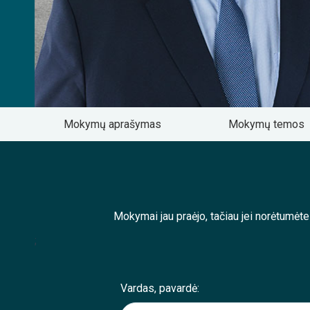
Mokymų aprašymas
Mokymų temos
Mokymai jau praėjo, tačiau jei norėtumėt
;
Vardas, pavardė: