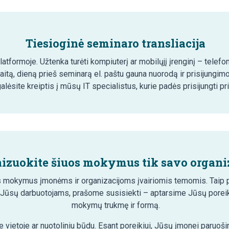
Tiesioginė seminaro transliacija
tformoje. Užtenka turėti kompiuterį ar mobilųjį įrenginį – telefon
aitą, dieną prieš seminarą el. paštu gauna nuorodą ir prisijungim
lėsite kreiptis į mūsų IT specialistus, kurie padės prisijungti pr
izuokite šiuos mokymus tik savo organiz
 mokymus įmonėms ir organizacijoms įvairiomis temomis. Taip pa
 Jūsų darbuotojams, prašome susisiekti – aptarsime Jūsų poreik
mokymų trukmę ir formą.
 vietoje ar nuotoliniu būdu. Esant poreikiui, Jūsų įmonei paruo