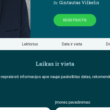
Gintautas Vilkelis
Dr.
REGISTRUOTIS
Lektorius
Data ir vieta
Di
Laikas ir vieta
e nepraleisti informacijos apie naujai paskelbtas datas, rekom
Įmonės pavadinimas: