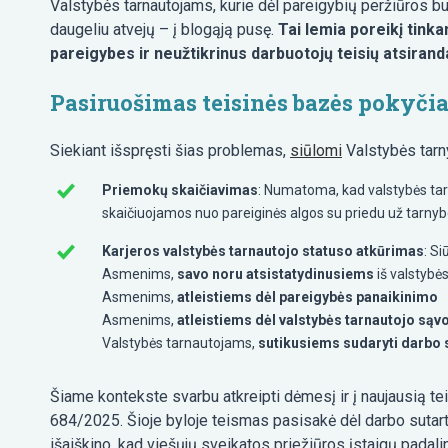
Valstybės tarnautojams, kurie dėl pareigybių peržiūros bus 
daugeliu atvejų – į blogąją pusę.
Tai lemia poreikį tinka
pareigybes ir neužtikrinus darbuotojų teisių atsiranda
Pasiruošimas teisinės bazės pokyči
Siekiant išspręsti šias problemas,
siūlomi
Valstybės tarn
Priemokų skaičiavimas
: Numatoma, kad valstybės tar
skaičiuojamos nuo pareiginės algos su priedu už tarnybo
Karjeros valstybės tarnautojo statuso atkūrimas
: S
Asmenims,
savo noru atsistatydinusiems
iš valstybė
Asmenims,
atleistiems dėl pareigybės panaikinimo
Asmenims,
atleistiems dėl valstybės tarnautojo są
Valstybės tarnautojams,
sutikusiems sudaryti darbo su
Šiame kontekste svarbu atkreipti dėmesį ir į naujausią te
684/2025. Šioje byloje teismas pasisakė dėl darbo sutart
išaiškino, kad viešųjų sveikatos priežiūros įstaigų pada