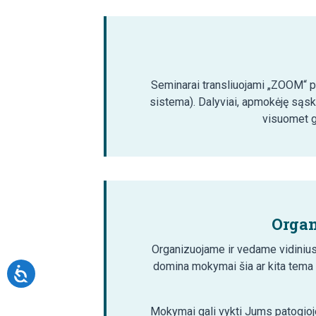
Seminarai transliuojami „ZOOM“ pla
sistema). Dalyviai, apmokėję sąsk
visuomet ga
Organ
Organizuojame ir vedame vidinius
domina mokymai šia ar kita tema
Mokymai gali vykti Jums patogioje