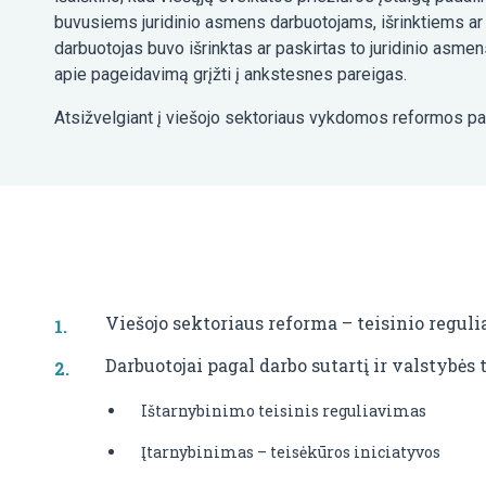
buvusiems juridinio asmens darbuotojams, išrinktiems ar 
darbuotojas buvo išrinktas ar paskirtas to juridinio asmens
apie pageidavimą grįžti į ankstesnes pareigas.
Atsižvelgiant į viešojo sektoriaus vykdomos reformos patir
Viešojo sektoriaus reforma – teisinio reguli
Darbuotojai pagal darbo sutartį ir valstybės
Ištarnybinimo teisinis reguliavimas
Įtarnybinimas – teisėkūros iniciatyvos