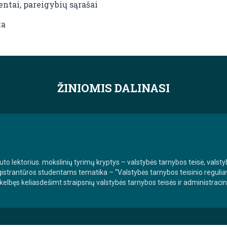
entai, pareigybių sąrašai
ka
ŽINIOMIS DALINASI
tuto lektorius. mokslinių tyrimų kryptys – valstybės tarnybos teisė, valstyb
trantūros studentams tematika – “Valstybės tarnybos teisinio reguliavim
skelbęs keliasdešimt straipsnių valstybės tarnybos teisės ir administraci