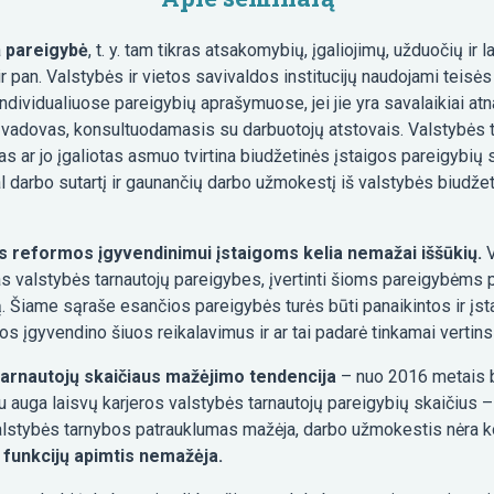
a
pareigybė
, t. y. tam tikras atsakomybių, įgaliojimų, užduočių ir l
i ir pan. Valstybės ir vietos savivaldos institucijų naudojami teis
 individualiuose pareigybių aprašymuose, jei jie yra savalaikiai at
os vadovas, konsultuodamasis su darbuotojų atstovais. Valstybės
as ar jo įgaliotas asmuo tvirtina biudžetinės įstaigos pareigybi
al darbo sutartį ir gaunančių darbo užmokestį iš valstybės biudže
as reformos įgyvendinimui įstaigoms kelia nemažai iššūkių.
V
 valstybės tarnautojų pareigybes, įvertinti šioms pareigybėms pri
 Šiame sąraše esančios pareigybės turės būti panaikintos ir įstai
gos įgyvendino šiuos reikalavimus ir ar tai padarė tinkamai verti
tarnautojų skaičiaus mažėjimo tendencija
– nuo 2016 metais b
u auga laisvų karjeros valstybės tarnautojų pareigybių skaičius 
valstybės tarnybos patrauklumas mažėja, darbo užmokestis nėra k
 funkcijų apimtis nemažėja.