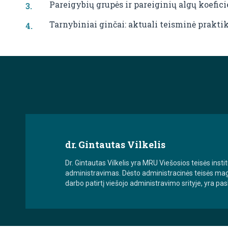
Pareigybių grupės ir pareiginių algų koefici
Tarnybiniai ginčai: aktuali teisminė prakti
dr. Gintautas Vilkelis
Dr. Gintautas Vilkelis yra MRU Viešosios teisės insti
administravimas. Dėsto administracinės teisės magis
darbo patirtį viešojo administravimo srityje, yra pa