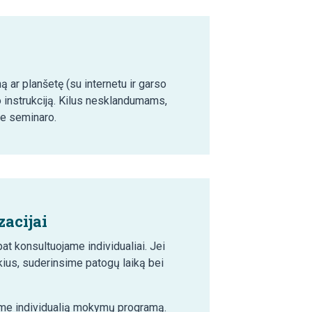
ą ar planšetę (su internetu ir garso
o instrukciją. Kilus nesklandumams,
ie seminaro.
acijai
t konsultuojame individualiai. Jei
ius, suderinsime patogų laiką bei
šime individualią mokymų programą.