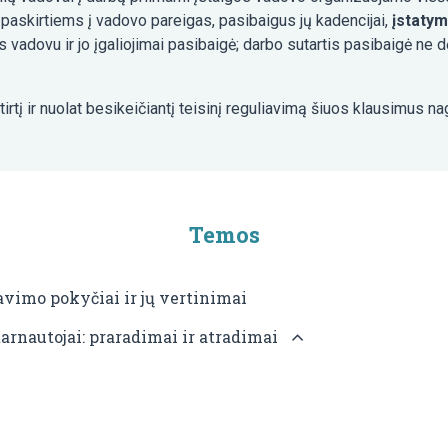
paskirtiems į vadovo pareigas, pasibaigus jų kadencijai,
įstatym
 vadovu ir jo įgaliojimai pasibaigė; darbo sutartis pasibaigė ne d
tį ir nuolat besikeičiantį teisinį reguliavimą šiuos klausimus nagr
Temos
avimo pokyčiai ir jų vertinimai
 tarnautojai: praradimai ir atradimai