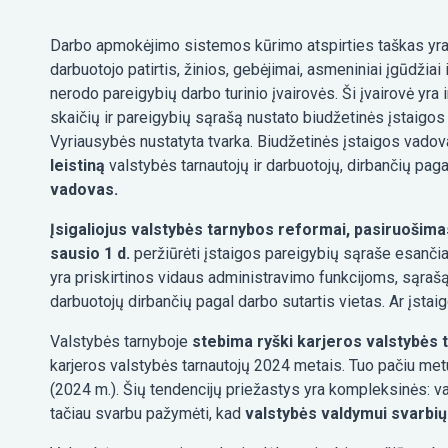
Darbo apmokėjimo sistemos kūrimo atspirties taškas yr
darbuotojo patirtis, žinios, gebėjimai, asmeniniai įgūdžia
nerodo pareigybių darbo turinio įvairovės. Ši įvairovė yra
skaičių ir pareigybių sąrašą nustato biudžetinės įstaig
Vyriausybės nustatyta tvarka. Biudžetinės įstaigos vadov
leistiną
valstybės tarnautojų ir darbuotojų, dirbančių pag
vadovas.
Įsigaliojus valstybės tarnybos reformai, pasiruošim
sausio 1 d.
peržiūrėti įstaigos pareigybių sąraše esančias
yra priskirtinos vidaus administravimo funkcijoms, sąrašą.
darbuotojų dirbančių pagal darbo sutartis vietas. Ar įstai
Valstybės tarnyboje
stebima ryški karjeros valstybės 
karjeros valstybės tarnautojų 2024 metais. Tuo pačiu met
(2024 m.). Šių tendencijų priežastys yra kompleksinės: 
tačiau svarbu pažymėti, kad
valstybės valdymui svarbių