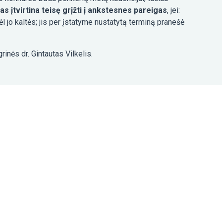
as įtvirtina teisę grįžti į ankstesnes pareigas
, jei:
ėl jo kaltės; jis per įstatyme nustatytą terminą pranešė
inės dr. Gintautas Vilkelis.