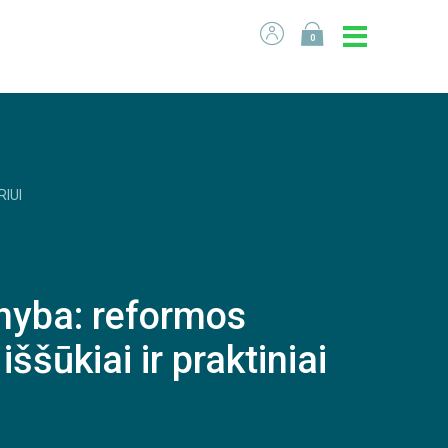
0
RIUI
nyba: reformos
ššūkiai ir praktiniai