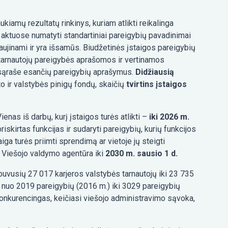
aukiamų rezultatų rinkinys, kuriam atlikti reikalinga
ės aktuose numatyti standartiniai pareigybių pavadinimai
naujinami ir yra išsamūs. Biudžetinės įstaigos pareigybių
 tarnautojų pareigybės aprašomos ir vertinamos
ų sąraše esančių pareigybių aprašymus.
Didžiausią
to ir valstybės pinigų fondų, skaičių
tvirtins įstaigos
ienas iš darbų, kurį įstaigos turės atlikti –
iki 2026 m.
skirtas funkcijas ir sudaryti pareigybių, kurių funkcijos
ga turės priimti sprendimą ar vietoje jų steigti
ns Viešojo valdymo agentūra iki
2030 m. sausio 1 d.
uvusių 27 017 karjeros valstybės tarnautojų iki 23 735
– nuo 2019 pareigybių (2016 m.) iki 3029 pareigybių
onkurencingas, keičiasi viešojo administravimo sąvoka,