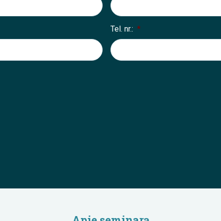
Tel. nr.:
*
Apie seminarą