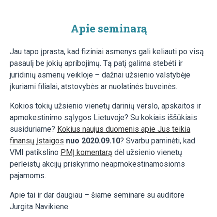
Apie seminarą
Jau tapo įprasta, kad fiziniai asmenys gali keliauti po visą
pasaulį be jokių apribojimų. Tą patį galima stebėti ir
juridinių asmenų veikloje – dažnai užsienio valstybėje
įkuriami filialai, atstovybės ar nuolatinės buveinės.
Kokios tokių užsienio vienetų darinių verslo, apskaitos ir
apmokestinimo sąlygos Lietuvoje? Su kokiais iššūkiais
susiduriame?
Kokius naujus duomenis apie Jus teikia
finansų įstaigos
nuo 2020.09.10
? Svarbu paminėti, kad
VMI patikslino
PMĮ komentarą
dėl užsienio vienetų
perleistų akcijų priskyrimo neapmokestinamosioms
pajamoms.
Apie tai ir dar daugiau – šiame seminare su auditore
Jurgita Navikiene.