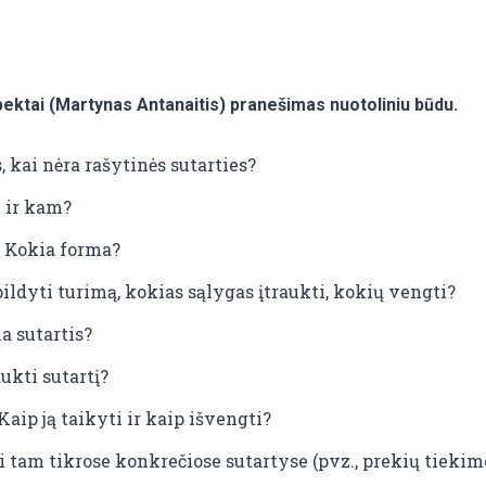
spektai (Martynas Antanaitis) pranešimas nuotoliniu būdu.
, kai nėra rašytinės sutarties?
i ir kam?
? Kokia forma?
pildyti turimą, kokias sąlygas įtraukti, kokių vengti?
a sutartis?
ukti sutartį?
aip ją taikyti ir kaip išvengti?
ti tam tikrose konkrečiose sutartyse (pvz., prekių tiek