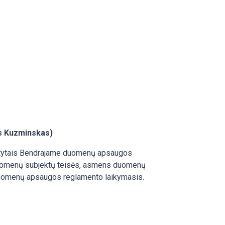
s Kuzminskas)
tatytais Bendrajame duomenų apsaugos
uomenų subjektų teisės, asmens duomenų
ojo duomenų apsaugos reglamento laikymasis.