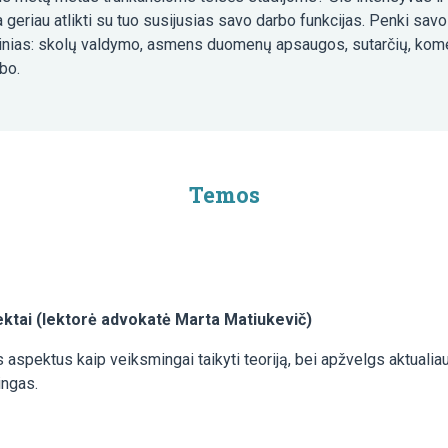
a geriau atlikti su tuo susijusias savo darbo funkcijas. Penki savo
žinias: skolų valdymo, asmens duomenų apsaugos, sutarčių, kome
bo.
Temos
ektai (lektorė advokatė Marta Matiukevič)
 aspektus kaip veiksmingai taikyti teoriją, bei apžvelgs aktualiau
ingas.