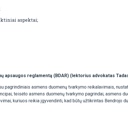
;
ktiniai aspektai;
nų apsaugos reglamentą (BDAR) (lektorius advokatas Tada
i su pagrindiniais asmens duomenų tvarkymo reikalavimais, nus
ncipai, teisėto asmens duomenų tvarkymo pagrindai, asmens d
kalavimai, kuriuos reikia įgyvendinti, kad būtų užtikrintas Bendr