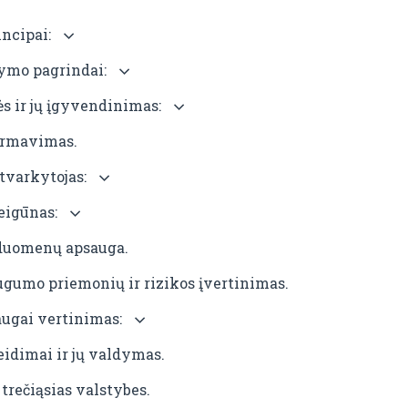
ncipai:
ymo pagrindai:
s ir jų įgyvendinimas:
ormavimas.
tvarkytojas:
eigūnas:
i duomenų apsauga.
umo priemonių ir rizikos įvertinimas.
ugai vertinimas:
dimai ir jų valdymas.
rečiąsias valstybes.