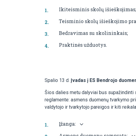
Ikiteisminis skolų išieškojimas
Teisminio skolų išieškojimo pra
Bedravimas su skolininkais;
Praktinės užduotys.
Spalio 13 d.
Įvadas į ES Bendrojo duome
Šios dalies metu dalyviai bus supažindint
reglamente: asmens duomenų tvarkymo pri
valdytojo ir tvarkytojo pareigos ir kiti rei
Įžanga:
Asmens duomenų samprata: