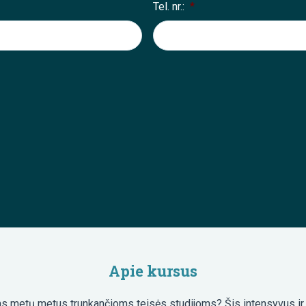
Tel. nr.:
*
Apie kursus
lgoms metų metus trunkančioms teisės studijoms? Šis intensyvus ir