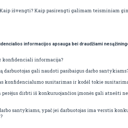
? Kaip išvengti? Kaip pasirengti galimam teisminiam gi
fidencialios informacijos apsauga bei draudžiami nesąžinin
 konfidenciali informacija?
ą darbuotojas gali naudoti pasibaigus darbo santykiams
tas konfidencialumo susitarimas ir kodėl tokie susitarim
 perėjus dirbti iš konkuruojančios įmonės gali atnešti 
arbo santykiams, ypač jei darbuotojas ima verstis konkur
s?