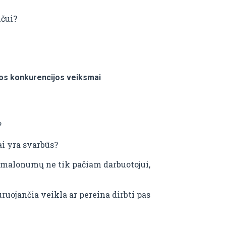
nčui?
gos konkurencijos veiksmai
?
ai yra svarbūs?
nemalonumų ne tik pačiam darbuotojui,
uojančia veikla ar pereina dirbti pas