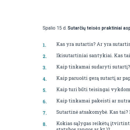
Spalio 15 d.
Sutarčių teisės praktiniai a
Kas yra sutartis? Ar yra sutartis
Ikisutartiniai santykiai. Kas ta
Kaip tinkamai sudaryti sutartį
Kaip paruošti gerą sutartį ar pa
Kaip turi būti teisingai vykdom
Kaip tinkamai pakeisti ar nutra
Sutartinė atsakomybė. Kas tai? K
Kokias sąlygas reikėtų įtvirtin
statybos rangos ar kt.)?