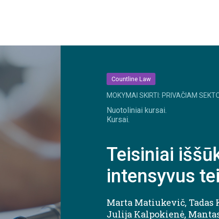
Countline Law
MOKYMAI SKIRTI: PRIVAČIAM SEKTO
Nuotoliniai kursai.
Kursai.
Teisiniai iššū
intensyvus te
Marta Matiukevič
,
Tadas
Julija Kalpokienė
,
Mantas