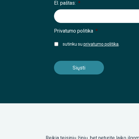
El. paštas:
*
Privatumo politika
*
sutinku su
privatumo politika
.
Reikia teisinių žinių, bet neturite laiko i