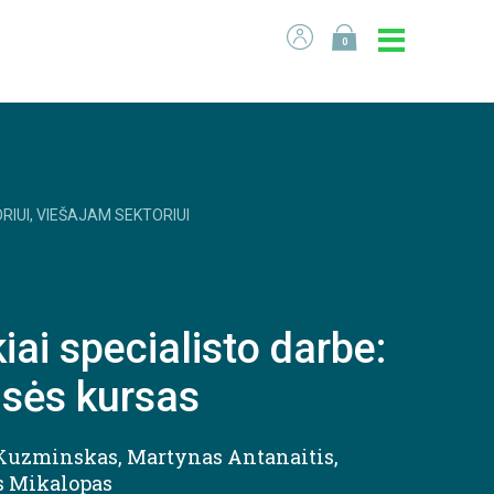
0
RIUI, VIEŠAJAM SEKTORIUI
kiai specialisto darbe:
isės kursas
 Kuzminskas
,
Martynas Antanaitis
,
 Mikalopas