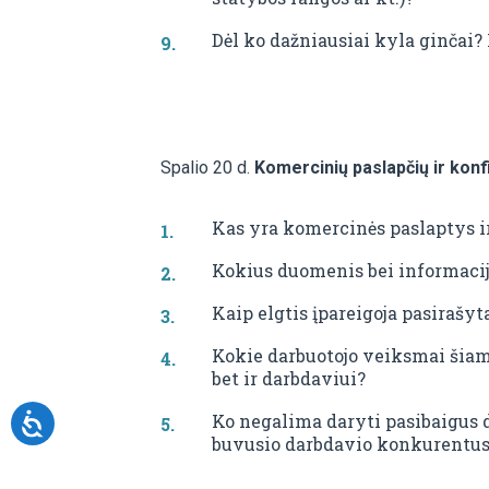
Dėl ko dažniausiai kyla ginčai
Spalio 20 d.
Komercinių paslapčių ir kon
Kas yra komercinės paslaptys ir
Kokius duomenis bei informacij
Kaip elgtis įpareigoja pasirašy
Kokie darbuotojo veiksmai šiam
bet ir darbdaviui?
Ko negalima daryti pasibaigus d
buvusio darbdavio konkurentu