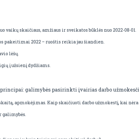
 vaikų skaičiaus, amžiaus ir sveikatos būklės nuo 2022-08-01.
 pakeitimai 2022 – ruoštis reikia jau šiandien.
vio lėšų.
ų į užsienį dydžiams.
 principai: galimybės pasirinkti įvairias darbo užmokes
kaitą, apmokėjimas. Kaip skaičiuoti darbo užmokestį, kai nėra
r galimybės.