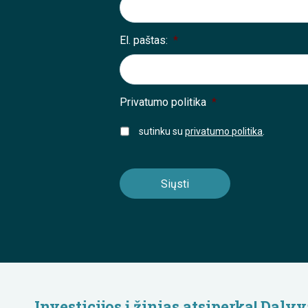
El. paštas:
*
Privatumo politika
*
sutinku su
privatumo politika
.
Investicijos į žinias atsiperka! Da