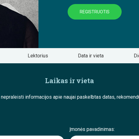
REGISTRUOTIS
Lektorius
Data ir vieta
Di
Laikas ir vieta
e nepraleisti informacijos apie naujai paskelbtas datas, rekom
Įmonės pavadinimas: