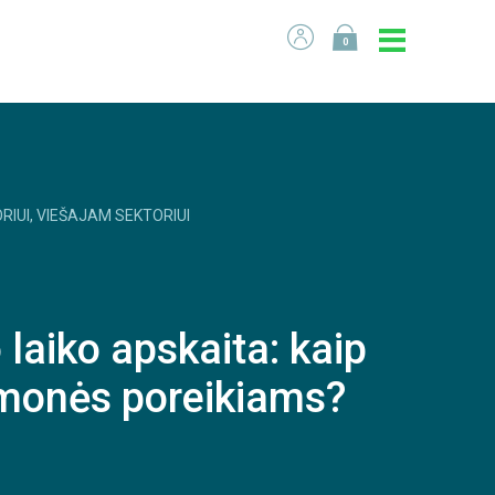
0
RIUI, VIEŠAJAM SEKTORIUI
laiko apskaita: kaip
i įmonės poreikiams?