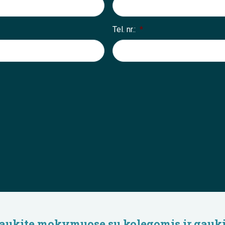
Tel. nr.:
*
lyvaukite mokymuose su kolegomis ir gauki