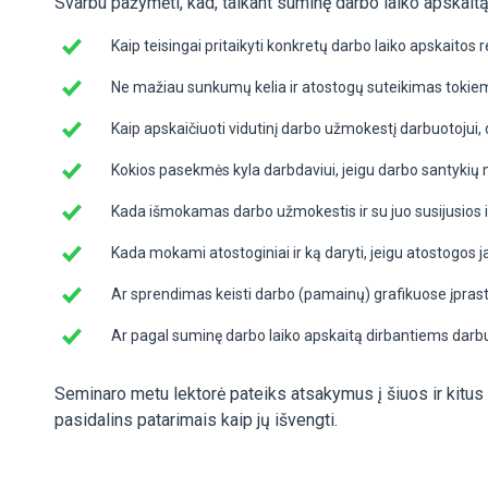
Svarbu pažymėti, kad, taikant suminę darbo laiko apskait
Kaip teisingai pritaikyti konkretų darbo laiko apskaitos 
Ne mažiau sunkumų kelia ir atostogų suteikimas tokie
Kaip apskaičiuoti vidutinį darbo užmokestį darbuotojui
Kokios pasekmės kyla darbdaviui, jeigu darbo santykių
Kada išmokamas darbo užmokestis ir su juo susijusios 
Kada mokami atostoginiai ir ką daryti, jeigu atostogos ja
Ar sprendimas keisti darbo (pamainų) grafikuose įpras
Ar pagal suminę darbo laiko apskaitą dirbantiems darb
Seminaro metu lektorė pateiks atsakymus į šiuos ir kitus
pasidalins patarimais kaip jų išvengti.