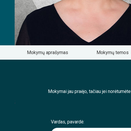
Mokymų aprašymas
Mokymų temos
Mokymai jau praėjo, tačiau jei norėtumėt
;
Vardas, pavardė: