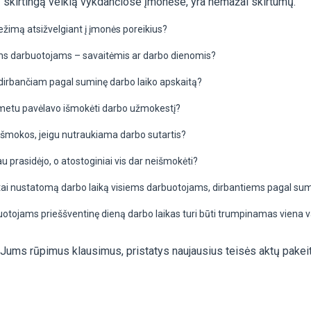
ą skirtingą veiklą vykdančiose įmonėse, yra nemažai skirtumų.
režimą atsižvelgiant į įmonės poreikius?
ms darbuotojams – savaitėmis ar darbo dienomis?
, dirbančiam pagal suminę darbo laiko apskaitą?
 metu pavėlavo išmokėti darbo užmokestį?
išmokos, jeigu nutraukiama darbo sutartis?
u prasidėjo, o atostoginiai vis dar neišmokėti?
tai nustatomą darbo laiką visiems darbuotojams, dirbantiems pagal sum
uotojams prieššventinę dieną darbo laikas turi būti trumpinamas viena 
 Jums rūpimus klausimus, pristatys naujausius teisės aktų pakeit