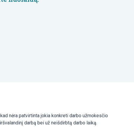
kad nėra patvirtinta jokia konkreti darbo užmokesčio
ršvalandinį darbą bei už neišdirbtą darbo laiką.