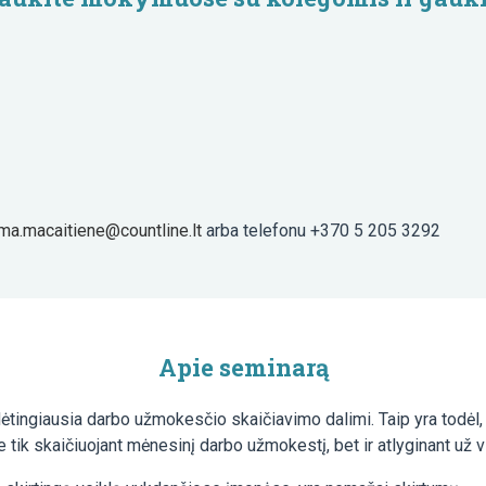
lma.macaitiene@countline.lt
arba telefonu +370 5 205 3292
Apie seminarą
tingiausia darbo užmokesčio skaičiavimo dalimi. Taip yra todėl, 
tik skaičiuojant mėnesinį darbo užmokestį, bet ir atlyginant už vi