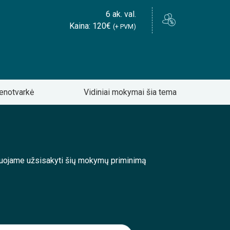
6 ak. val.
Kaina: 120€
(+ PVM)
enotvarkė
Vidiniai mokymai šia tema
enduojame užsisakyti šių mokymų priminimą