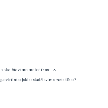
čio skaičiavimo metodikas:
 patvirtintos jokios skaičiavimo metodikos?