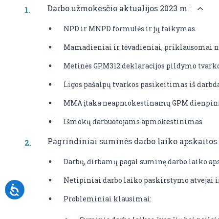
Darbo užmokesčio aktualijos 2023 m.:
NPD ir MNPD formulės ir jų taikymas.
Mamadieniai ir tėvadieniai, priklausomai nuo
Metinės GPM312 deklaracijos pildymo tvarkos
Ligos pašalpų tvarkos pasikeitimas iš darbda
MMA įtaka neapmokestinamų GPM dienpinigi
Išmokų darbuotojams apmokestinimas.
Pagrindiniai suminės darbo laiko apskaitos
Darbų, dirbamų pagal suminę darbo laiko aps
Netipiniai darbo laiko paskirstymo atvejai i
Probleminiai klausimai: