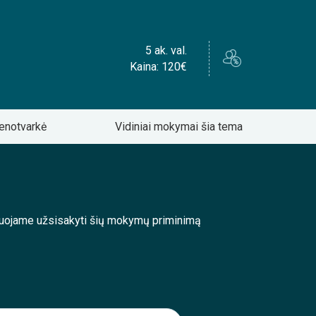
5 ak. val.
Kaina: 120€
enotvarkė
Vidiniai mokymai šia tema
enduojame užsisakyti šių mokymų priminimą