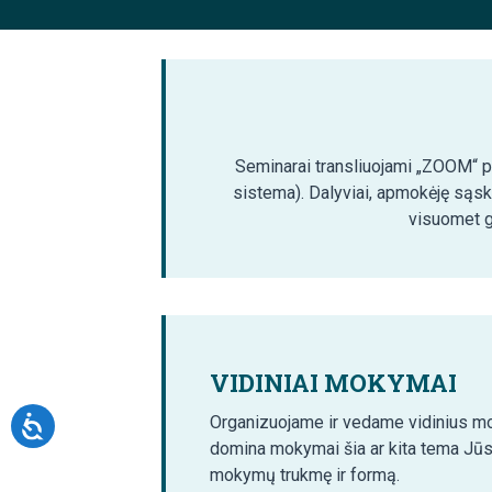
Seminarai transliuojami „ZOOM“ pla
sistema). Dalyviai, apmokėję sąsk
visuomet ga
VIDINIAI MOKYMAI
Organizuojame ir vedame vidinius mo
domina mokymai šia ar kita tema Jūs
mokymų trukmę ir formą.