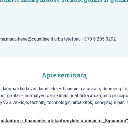
lma.macaitiene@countline.lt
arba telefonu +370 5 205 3292
Apie seminarą
daroma klaida vis dar išlieka – finansinių ataskaitų duomenų išk
er greitai – normatyvų parinkimas neatitinka atsargumo principo 
 VSS veikloje, techninį, technologinį arba kitokį senėjimą ir pan. 
apskaitos ir finansinės atskaitomybės standarto „Sąnaudos“