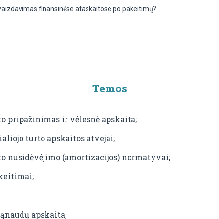
atvaizdavimas finansinėse ataskaitose po pakeitimų?
Temos
to pripažinimas ir vėlesnė apskaita;
aliojo turto apskaitos atvejai;
rto nusidėvėjimo (amortizacijos) normatyvai;
keitimai;
sąnaudų apskaita;