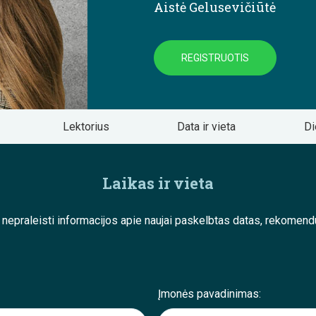
Aistė Gelusevičiūtė
REGISTRUOTIS
Lektorius
Data ir vieta
Di
Laikas ir vieta
e nepraleisti informacijos apie naujai paskelbtas datas, rekom
Įmonės pavadinimas: