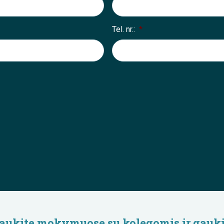
Tel. nr.:
*
lyvaukite mokymuose su kolegomis ir gauki