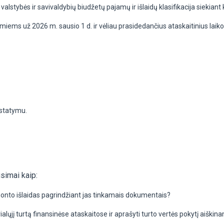
lstybės ir savivaldybių biudžetų pajamų ir išlaidų klasifikacija siekiant 
amiems už 2026 m. sausio 1 d. ir vėliau prasidedančius ataskaitinius laiko
ustatymu.
simai kaip:
remonto išlaidas pagrindžiant jas tinkamais dokumentais?
rialųjį turtą finansinėse ataskaitose ir aprašyti turto vertės pokytį aišk