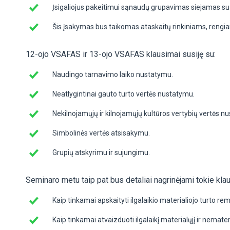
Įsigaliojus pakeitimui sąnaudų grupavimas siejamas su va
Šis įsakymas bus taikomas
ataskaitų rinkiniams
, rengi
12-ojo VSAFAS ir 13-ojo VSAFAS klausimai susiję su:
Naudingo tarnavimo laiko nustatymu.
Neatlygintinai gauto turto vertės nustatymu.
Nekilnojamųjų ir kilnojamųjų kultūros vertybių vertės n
Simbolinės vertės atsisakymu.
Grupių atskyrimu ir sujungimu.
Seminaro metu taip pat bus detaliai nagrinėjami tokie klau
Kaip tinkamai apskaityti ilgalaikio materialiojo turto 
Kaip tinkamai atvaizduoti ilgalaikį materialųjį ir nemate