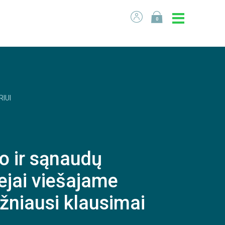
0
RIUI
to ir sąnaudų
ejai viešajame
ažniausi klausimai