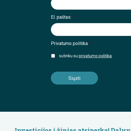
El. paštas:
*
Privatumo politika
*
sutinku su
privatumo politika
.
Investicijos į žinias atsiperka! Da