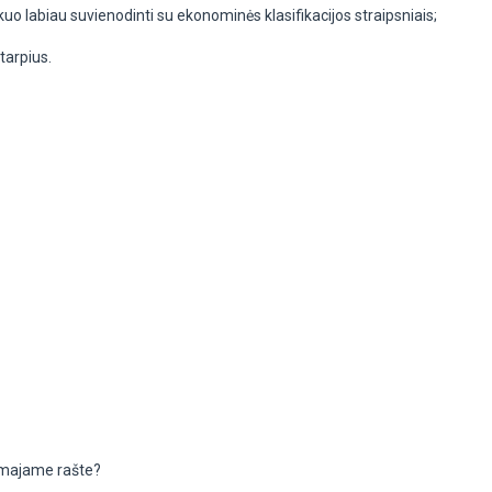
kuo labiau suvienodinti su ekonominės klasifikacijos straipsniais;
tarpius.
inamajame rašte?