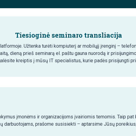
Tiesioginė seminaro transliacija
tformoje. Užtenka turėti kompiuterį ar mobilųjį įrenginį – telefon
aitą, dieną prieš seminarą el. paštu gauna nuorodą ir prisijungim
lėsite kreiptis į mūsų IT specialistus, kurie padės prisijungti pr
kymus įmonėms ir organizacijoms įvairiomis temomis. Taip pat ko
ų darbuotojams, prašome susisiekti – aptarsime Jūsų poreikius,