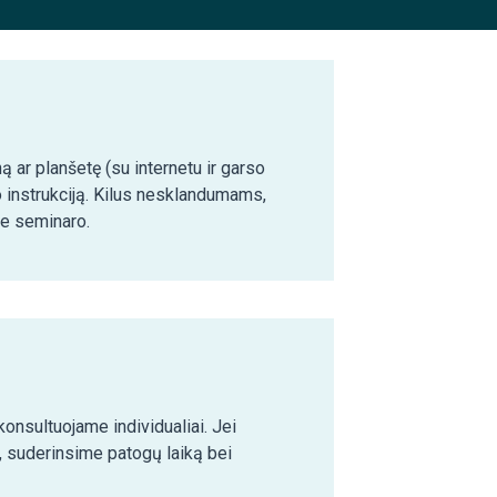
ą ar planšetę (su internetu ir garso
o instrukciją. Kilus nesklandumams,
ie seminaro.
nsultuojame individualiai. Jei
 suderinsime patogų laiką bei