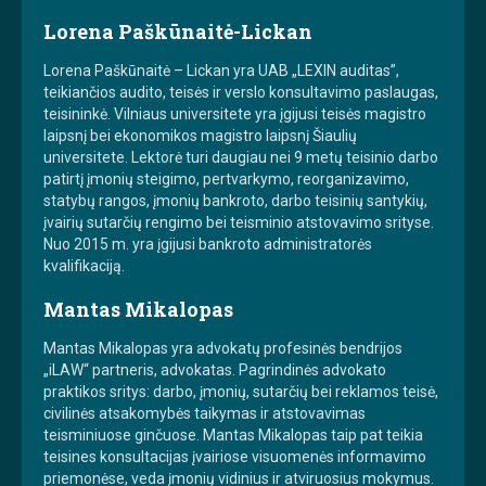
Lorena Paškūnaitė-Lickan
Lorena Paškūnaitė – Lickan yra UAB „LEXIN auditas”,
teikiančios audito, teisės ir verslo konsultavimo paslaugas,
teisininkė. Vilniaus universitete yra įgijusi teisės magistro
laipsnį bei ekonomikos magistro laipsnį Šiaulių
universitete. Lektorė turi daugiau nei 9 metų teisinio darbo
patirtį įmonių steigimo, pertvarkymo, reorganizavimo,
statybų rangos, įmonių bankroto, darbo teisinių santykių,
įvairių sutarčių rengimo bei teisminio atstovavimo srityse.
Nuo 2015 m. yra įgijusi bankroto administratorės
kvalifikaciją.
Mantas Mikalopas
Mantas Mikalopas yra advokatų profesinės bendrijos
„iLAW“ partneris, advokatas. Pagrindinės advokato
praktikos sritys: darbo, įmonių, sutarčių bei reklamos teisė,
civilinės atsakomybės taikymas ir atstovavimas
teisminiuose ginčuose. Mantas Mikalopas taip pat teikia
teisines konsultacijas įvairiose visuomenės informavimo
priemonėse, veda įmonių vidinius ir atviruosius mokymus.