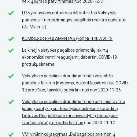
veiklų sąrašo patvirtinimas
nuo 2020-12-31
LR Vyriausybės nutarimas dėl suteiktos Valstybės
pagalbos ir nereikšmingos pagalbos registro nuostatai
(De Minimis)
KOMISIJOS REGLAMENTAS (ES) Nr. 1407/2013
Laikinoji valstybės pagalbos priemonių, skirtų
ekonomikai remti reaguojant į dabartinį COVID-19
protrūkį, sistema
Valstybinio socialinio draudimo fondo valstybės
pagalbos teikimo įmonėms, nukentėjusioms nuo COVID
19 protrūkio, taisyklių patvirtinimas
nuo 2020-11-26
Valstybinio socialinio draudimo fondo administravimo
įstaigų santykių su draudėjais paskelbus karantiną
Lietuvos Respublikos ir/ar savivaldybių teritorijose
tvarkos aprašymo patvirtinimas
nuo 2020-11-12
VMI viršininko įsakymas „Dėl pagalbos priemonių