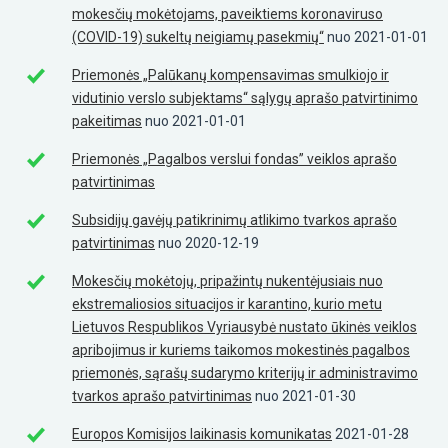
mokesčių mokėtojams, paveiktiems koronaviruso
(COVID-19) sukeltų neigiamų pasekmių“
nuo 2021-01-01
Priemonės „Palūkanų kompensavimas smulkiojo ir
vidutinio verslo subjektams“ sąlygų aprašo patvirtinimo
pakeitimas
nuo 2021-01-01
Priemonės „Pagalbos verslui fondas” veiklos aprašo
patvirtinimas
Subsidijų gavėjų patikrinimų atlikimo tvarkos aprašo
patvirtinimas
nuo 2020-12-19
Mokesčių mokėtojų, pripažintų nukentėjusiais nuo
ekstremaliosios situacijos ir karantino, kurio metu
Lietuvos Respublikos Vyriausybė nustato ūkinės veiklos
apribojimus ir kuriems taikomos mokestinės pagalbos
priemonės, sąrašų sudarymo kriterijų ir administravimo
tvarkos aprašo patvirtinimas
nuo 2021-01-30
Europos Komisijos laikinasis komunikatas
2021-01-28