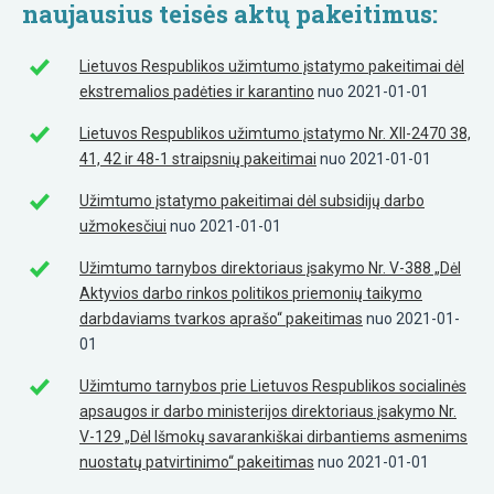
naujausius teisės aktų pakeitimus:
Lietuvos Respublikos užimtumo įstatymo pakeitimai dėl
ekstremalios padėties ir karantino
nuo 2021-01-01
Lietuvos Respublikos užimtumo įstatymo Nr. XII-2470 38,
41, 42 ir 48-1 straipsnių pakeitimai
nuo 2021-01-01
Užimtumo įstatymo pakeitimai dėl subsidijų darbo
užmokesčiui
nuo 2021-01-01
Užimtumo tarnybos direktoriaus įsakymo Nr. V-388 „Dėl
Aktyvios darbo rinkos politikos priemonių taikymo
darbdaviams tvarkos aprašo“ pakeitimas
nuo 2021-01-
01
Užimtumo tarnybos prie Lietuvos Respublikos socialinės
apsaugos ir darbo ministerijos direktoriaus įsakymo Nr.
V-129 „Dėl Išmokų savarankiškai dirbantiems asmenims
nuostatų patvirtinimo“ pakeitimas
nuo 2021-01-01