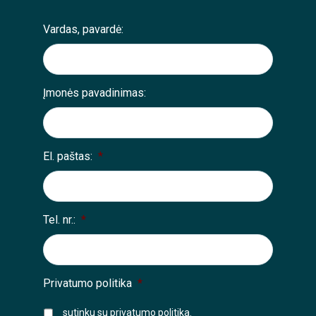
Vardas, pavardė:
Įmonės pavadinimas:
El. paštas:
*
Tel. nr.:
*
Privatumo politika
*
sutinku su
privatumo politika
.