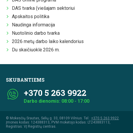
DAS tvarka (viešajam sektoriui
Apskaitos politika
Naudinga informacija
Nuotolinio darbo tvarka
2026 metų darbo laiko kalendorius
Du skaičiuoklė 2026 m.
SKUBANTIEMS
+370 5 263 9922
Darbo dienomis: 08:00 - 17:00
© Mokesčių Srautas, Sėlių g. 33, 08109 Vilnius. Tel.:
+370 5 263 9922
.
Įmonės kodas: 124388313, PVM mokėtojo kodas: LT243883113,
Registras: VĮ Registrų centras.