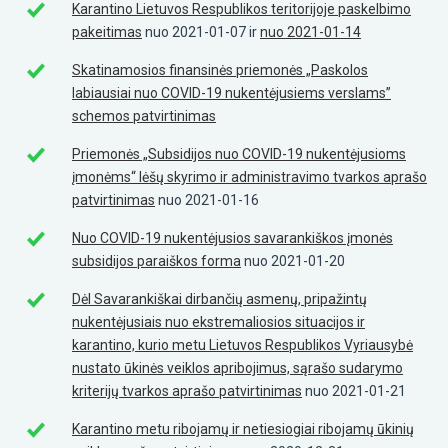
Karantino Lietuvos Respublikos teritorijoje paskelbimo
pakeitimas
nuo 2021-01-07 ir
nuo 2021-01-14
Skatinamosios finansinės priemonės „Paskolos
labiausiai nuo COVID-19 nukentėjusiems verslams”
schemos patvirtinimas
Priemonės „Subsidijos nuo COVID-19 nukentėjusioms
įmonėms“ lėšų skyrimo ir administravimo tvarkos aprašo
patvirtinimas
nuo 2021-01-16
Nuo COVID-19 nukentėjusios savarankiškos įmonės
subsidijos paraiškos forma
nuo 2021-01-20
Dėl Savarankiškai dirbančių asmenų, pripažintų
nukentėjusiais nuo ekstremaliosios situacijos ir
karantino, kurio metu Lietuvos Respublikos Vyriausybė
nustato ūkinės veiklos apribojimus, sąrašo sudarymo
kriterijų tvarkos aprašo patvirtinimas
nuo 2021-01-21
Karantino metu ribojamų ir netiesiogiai ribojamų ūkinių