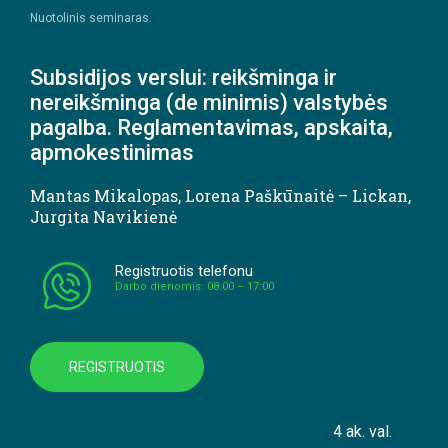
Nuotolinis seminaras.
Subsidijos verslui: reikšminga ir
nereikšminga (de minimis) valstybės
pagalba. Reglamentavimas, apskaita,
apmokestinimas
Mantas Mikalopas
,
Lorena Paškūnaitė – Lickan
,
Jurgita Navikienė
Registruotis telefonu
Darbo dienomis: 08:00 – 17:00
REGISTRUOTIS
4 ak. val.