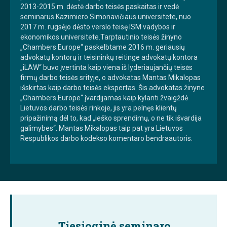
2013-2015 m. dėstė darbo teisės paskaitas ir vedė
seminarus Kazimiero Simonavičiaus universitete, nuo
2017 m. rugsėjo dėsto verslo teisę ISM vadybos ir
ekonomikos universitete.Tarptautinio teisės žinyno
„Chambers Europe“ paskelbtame 2016 m. geriausių
advokatų kontorų ir teisininkų reitinge advokatų kontora
„iLAW“ buvo įvertinta kaip viena iš lyderiaujančių teisės
firmų darbo teisės srityje, o advokatas Mantas Mikalopas
išskirtas kaip darbo teisės ekspertas. Šis advokatas žinyne
„Chambers Europe“ įvardijamas kaip kylanti žvaigždė
Lietuvos darbo teisės rinkoje, jis yra pelnęs klientų
pripažinimą dėl to, kad „ieško sprendimų, o ne tik išvardija
galimybes“. Mantas Mikalopas taip pat yra Lietuvos
Respublikos darbo kodekso komentaro bendraautoris.
Tiesioginė seminaro