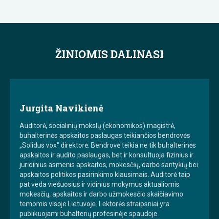
ŽINIOMIS DALINASI
Jurgita Navikienė
Auditorė, socialinių mokslų (ekonomikos) magistrė,
buhalterinės apskaitos paslaugas teikiančios bendrovės
„Solidus vox“ direktorė. Bendrovė teikia ne tik buhalterinės
apskaitos ir audito paslaugas, bet ir konsultuoja fizinius ir
juridinius asmenis apskaitos, mokesčių, darbo santykių bei
apskaitos politikos pasirinkimo klausimais. Auditorė taip
pat veda viešuosius ir vidinius mokymus aktualiomis
mokesčių, apskaitos ir darbo užmokesčio skaičiavimo
temomis visoje Lietuvoje. Lektorės straipsniai yra
publikuojami buhalterių profesinėje spaudoje.