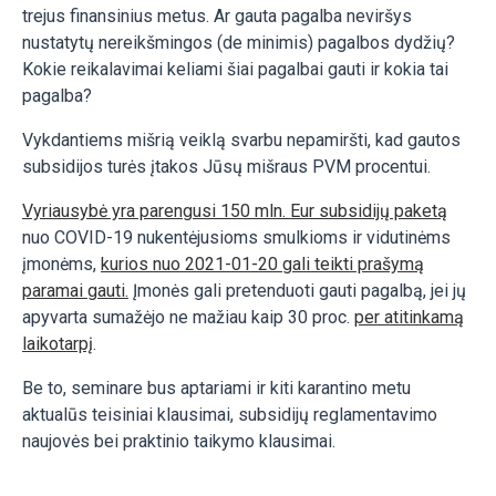
trejus finansinius metus. Ar gauta pagalba neviršys
nustatytų nereikšmingos (de minimis) pagalbos dydžių?
Kokie reikalavimai keliami šiai pagalbai gauti ir kokia tai
pagalba?
Vykdantiems mišrią veiklą svarbu nepamiršti, kad gautos
subsidijos turės įtakos Jūsų mišraus PVM procentui.
Vyriausybė yra parengusi 150 mln. Eur subsidijų paketą
nuo COVID-19 nukentėjusioms smulkioms ir vidutinėms
įmonėms,
kurios nuo 2021-01-20 gali teikti prašymą
paramai gauti.
Įmonės gali pretenduoti gauti pagalbą, jei jų
apyvarta sumažėjo ne mažiau kaip 30 proc.
per atitinkamą
laikotarpį
.
Be to, seminare bus aptariami ir kiti karantino metu
aktualūs teisiniai klausimai, subsidijų reglamentavimo
naujovės bei praktinio taikymo klausimai.