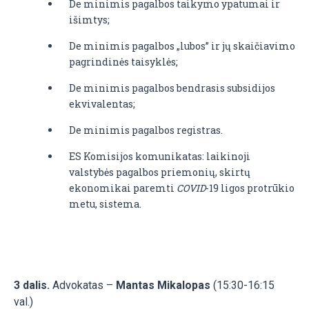
De minimis pagalbos taikymo ypatumai ir
išimtys;
De minimis pagalbos „lubos” ir jų skaičiavimo
pagrindinės taisyklės;
De minimis pagalbos bendrasis subsidijos
ekvivalentas;
De minimis pagalbos registras.
ES Komisijos komunikatas: laikinoji
valstybės pagalbos priemonių, skirtų
ekonomikai paremti
COVID
-19 ligos protrūkio
metu, sistema.
3 dalis.
Advokatas –
Mantas Mikalopas
(15:30-16:15
val.)