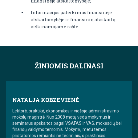
finansinėje atskaitomybėje;
Informacijos pateikimas finansinėje
atskaitomybėje ir finansinių ataskaitų
aiškinamajame rašte.
ŽINIOMIS DALINASI
NATALJA KOBZEVIENĖ
Lektorė, praktikė, ekonomikos ir viešojo administravimo
mokslų magistrė. Nuo 2008 metų veda mokymus ir
seminarus apskaitos pagal VSAFAS ir VAS, mokesčių bei
finansų valdymo temomis. Mokymų metu temos
pristatomos remiantis ne teoriniais, o praktiniais