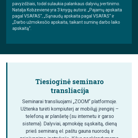
pavyzdžiais, todėl sulaukia palankaus dalyvių įvertinimo.
Natalja Kobzevienė yra 3 knygų autorė: „Pajamų apskaita
pagal VSAFAS“, „Sąnaudų apskaita pagal VSAFAS“ ir
„Darbo užmokesčio apskaita, taikant suminę darbo laiko
apskaitą“.
Tiesioginė seminaro
transliacija
Seminarai transliuojami „ZOOM“ platformoje.
Užtenka turėti kompiuterį ar mobilųjį įrenginį –
telefoną ar planšetę (su internetu ir garso
sistema). Dalyviai, apmokėję sąskaitą, dieną
prieš seminarą el. paštu gauna nuorodą ir