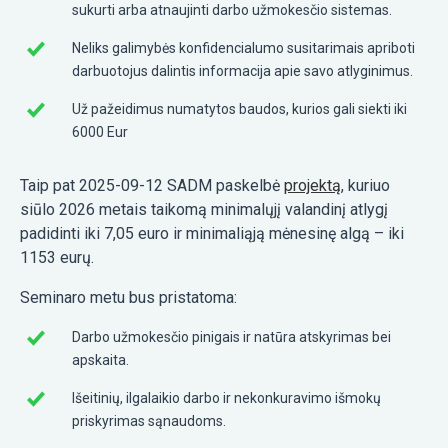
sukurti arba atnaujinti darbo užmokesčio sistemas.
Neliks galimybės konfidencialumo susitarimais apriboti
darbuotojus dalintis informacija apie savo atlyginimus.
Už pažeidimus numatytos baudos, kurios gali siekti iki
6000 Eur
Taip pat 2025-09-12 SADM paskelbė
projektą
, kuriuo
siūlo 2026 metais taikomą minimalųjį valandinį atlygį
padidinti iki 7,05 euro ir minimaliąją mėnesinę algą – iki
1153 eurų.
Seminaro metu bus pristatoma:
Darbo užmokesčio pinigais ir natūra atskyrimas bei
apskaita.
Išeitinių, ilgalaikio darbo ir nekonkuravimo išmokų
priskyrimas sąnaudoms.