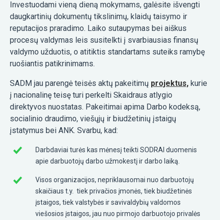
Investuodami vieną dieną mokymams, galėsite išvengti
daugkartinių dokumentų tikslinimų, klaidų taisymo ir
reputacijos praradimo. Laiko sutaupymas bei aiškus
procesų valdymas leis susitelkti į svarbiausias finansų
valdymo užduotis, o atitiktis standartams suteiks ramybę
ruošiantis patikrinimams.
SADM jau parengė teisės aktų pakeitimų
projektus,
kurie
į nacionalinę teisę turi perkelti Skaidraus atlygio
direktyvos nuostatas. Pakeitimai apima Darbo kodeksą,
socialinio draudimo, viešųjų ir biudžetinių įstaigų
įstatymus bei ANK. Svarbu, kad:
Darbdaviai turės kas mėnesį teikti SODRAI duomenis
apie darbuotojų darbo užmokestį ir darbo laiką.
Visos organizacijos, nepriklausomai nuo darbuotojų
skaičiaus t.y. tiek privačios įmonės, tiek biudžetinės
įstaigos, tiek valstybės ir savivaldybių valdomos
viešosios įstaigos, jau nuo pirmojo darbuotojo privalės