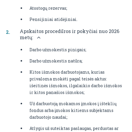
Atostogų rezervas;
Pensijiniai atidėjiniai.
Apskaitos procedūros ir pokyčiai nuo 2026
metų:
Darbo užmokestis pinigais;
Darbo užmokestis natūra;
Kitos išmokos darbuotojams, kurias
privaloma mokėti pagal teisės aktus:
išeitinės išmokos, ilgalaikio darbo išmokos
ir kitos panašios išmokos;
Už darbuotoją mokamos įmokos į išteklių
fondus arba įmokos kitiems subjektams
darbuotojo naudai;
Atlygis už suteiktas paslaugas, perduotas ar