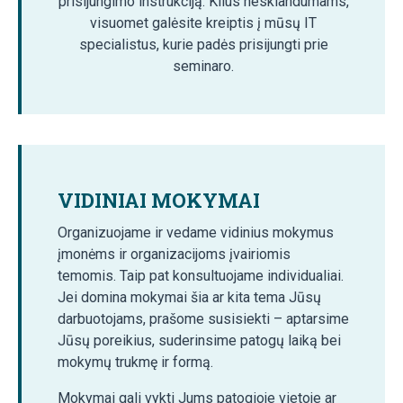
prisijungimo instrukciją. Kilus nesklandumams,
visuomet galėsite kreiptis į mūsų IT
specialistus, kurie padės prisijungti prie
seminaro.
VIDINIAI MOKYMAI
Organizuojame ir vedame vidinius mokymus
įmonėms ir organizacijoms įvairiomis
temomis. Taip pat konsultuojame individualiai.
Jei domina mokymai šia ar kita tema Jūsų
darbuotojams, prašome susisiekti – aptarsime
Jūsų poreikius, suderinsime patogų laiką bei
mokymų trukmę ir formą.
Mokymai gali vykti Jums patogioje vietoje ar