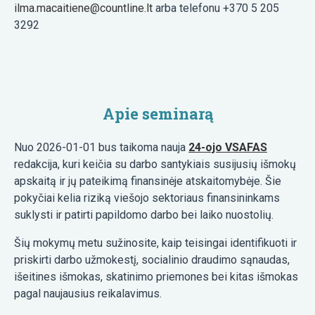
ilma.macaitiene@countline.lt
arba telefonu +370 5 205
3292
Apie seminarą
Nuo 2026-01-01 bus taikoma nauja
24-ojo VSAFAS
redakcija, kuri keičia su darbo santykiais susijusių išmokų
apskaitą ir jų pateikimą finansinėje atskaitomybėje. Šie
pokyčiai kelia riziką viešojo sektoriaus finansininkams
suklysti ir patirti papildomo darbo bei laiko nuostolių.
Šių mokymų metu sužinosite, kaip teisingai identifikuoti ir
priskirti darbo užmokestį, socialinio draudimo sąnaudas,
išeitines išmokas, skatinimo priemones bei kitas išmokas
pagal naujausius reikalavimus.