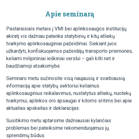
Apie seminarą
Pastaraisiais metais į VMI bei aplinkosaugos institucijų
akiratį vis dažniau patenka statybinių ir kitų atliekų
tvarkymo aplinkosauginiai pažeidimai. Siekiant juos
užkardyti, konfiskuojamos pažeidėjų transporto priemonės,
keliami milijoniniai ieškiniai verslui – gali kilti net ir
baudžiamoji atsakomybė.
Seminaro metu sužinosite visą naujausią ir svarbiausią
informaciją apie statybų sektoriui keliamus
aplinkosauginius reikalavimus, nustatytus atliekų, nuotekų
tvarkymui, aplinkos oro apsaugai ir kitoms sritims bei apie
aktualias apskaitas ir deklaracijas.
Susitikimo metu aptarsime dažniausiai kylančias
problemas bei pateiksime rekomenduojamus jų
sprendimų būdus.