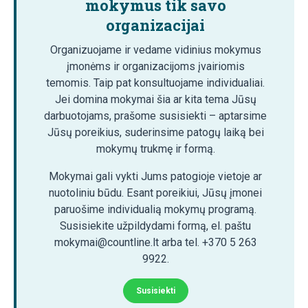
mokymus tik savo
organizacijai
Organizuojame ir vedame vidinius mokymus
įmonėms ir organizacijoms įvairiomis
temomis. Taip pat konsultuojame individualiai.
Jei domina mokymai šia ar kita tema Jūsų
darbuotojams, prašome susisiekti – aptarsime
Jūsų poreikius, suderinsime patogų laiką bei
mokymų trukmę ir formą.
Mokymai gali vykti Jums patogioje vietoje ar
nuotoliniu būdu. Esant poreikiui, Jūsų įmonei
paruošime individualią mokymų programą.
Susisiekite užpildydami formą, el. paštu
mokymai@countline.lt arba tel. +370 5 263
9922.
Susisiekti