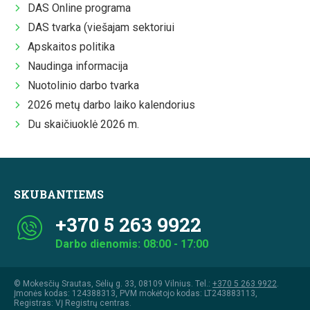
DAS Online programa
DAS tvarka (viešajam sektoriui
Apskaitos politika
Naudinga informacija
Nuotolinio darbo tvarka
2026 metų darbo laiko kalendorius
Du skaičiuoklė 2026 m.
SKUBANTIEMS
+370 5 263 9922
Darbo dienomis: 08:00 - 17:00
© Mokesčių Srautas, Sėlių g. 33, 08109 Vilnius. Tel.:
+370 5 263 9922
.
Įmonės kodas: 124388313, PVM mokėtojo kodas: LT243883113,
Registras: VĮ Registrų centras.