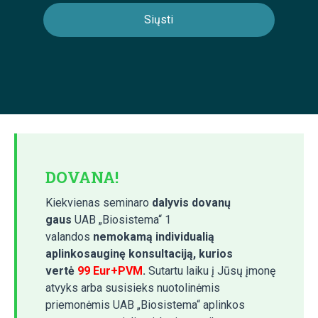
DOVANA!
Kiekvienas seminaro
dalyvis dovanų
gaus
UAB „Biosistema“ 1
valandos
nemokamą individualią
aplinkosauginę konsultaciją, kurios
vertė
99 Eur+PVM
.
Sutartu laiku į Jūsų įmonę
atvyks arba susisieks nuotolinėmis
priemonėmis UAB „Biosistema“ aplinkos