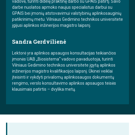
vadovė, turinti didelę praktinę darbo su GPAIS patirtį. Savo
darbe nuolatos apmoko naujus specialistus darbui su
GPAIS bei įmonių atstovavimui valstybinių aplinkosauginių
patikrinimų metu. Vilniaus Gedimino technikos universitete
įgijusi aplinkos inžinerijos magistro laipsnį.
Sandra Gerdvilienė
Lektorė yra aplinkos apsaugos konsultacijas teikiančios
įmonės UAB „Biosistema“ vadovo pavaduotoja, turinti
Vilniaus Gedimino technikos universitete įgytą aplinkos
inžinerijos magistro kvalifikacijos laipsnį. Ūkinei veiklai
įteisinti ir vykdyti privalomų aplinkosaugos dokumentų
rengimo, verslo konsultavimo aplinkos apsaugos teisės
klausimais patirtis – dvylika metų.