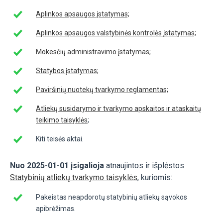
Aplinkos apsaugos įstatymas;
Aplinkos apsaugos valstybinės kontrolės įstatymas;
Mokesčių administravimo įstatymas;
Statybos įstatymas;
Paviršinių nuotekų tvarkymo reglamentas;
Atliekų susidarymo ir tvarkymo apskaitos ir ataskaitų
teikimo taisyklės
;
Kiti teisės aktai.
Nuo 2025-01-01 įsigalioja
atnaujintos ir išplėstos
Statybinių atliekų tvarkymo taisyklės
, kuriomis:
Pakeistas neapdorotų statybinių atliekų sąvokos
apibrėžimas.