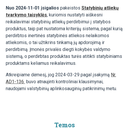
Nuo 2024-11-01 įsigalios
pakeistos
Statybinių atliekų
tvarkymo taisyklės
, kuriomis nustatyti aiškesni
reikalavimai statybinių atliekų perdirbimui į statybos
produktus, taip pat nustatoma kriterijų sistema, pagal kurią
perdirbtos inertinės statybinės atliekos nelaikomos
atliekomis, o tai užtikrins tinkamą jų apdorojimą ir
perdirbimą. Įmonės privalės diegti kokybės valdymo
sistemą, o perdirbtas produktas turės atitikti statybiniams
produktams keliamus reikalavimus.
Atkreipiame dėmesį, jog 2024-03-29 pagal įsakymą
Nr.
AD1-136
buvo atnaujinti kontroliniai klausimynai,
naudojami valstybinių aplinkosauginių patikrinimų metu.
Temos