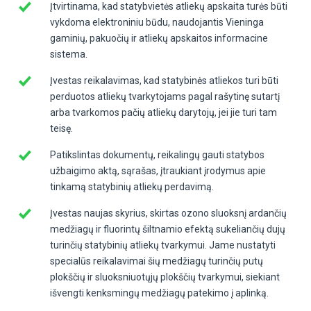
Įtvirtinama, kad statybvietės atliekų apskaita turės būti
vykdoma elektroniniu būdu, naudojantis Vieninga
gaminių, pakuočių ir atliekų apskaitos informacine
sistema.
Įvestas reikalavimas, kad statybinės atliekos turi būti
perduotos atliekų tvarkytojams pagal rašytinę sutartį
arba tvarkomos pačių atliekų darytojų, jei jie turi tam
teisę.
Patikslintas dokumentų, reikalingų gauti statybos
užbaigimo aktą, sąrašas, įtraukiant įrodymus apie
tinkamą statybinių atliekų perdavimą.
Įvestas naujas skyrius, skirtas ozono sluoksnį ardančių
medžiagų ir fluorintų šiltnamio efektą sukeliančių dujų
turinčių statybinių atliekų tvarkymui. Jame nustatyti
specialūs reikalavimai šių medžiagų turinčių putų
plokščių ir sluoksniuotųjų plokščių tvarkymui, siekiant
išvengti kenksmingų medžiagų patekimo į aplinką.