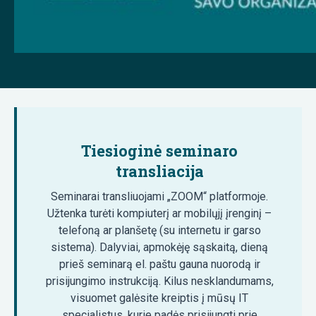
Tiesioginė seminaro
transliacija
Seminarai transliuojami „ZOOM“ platformoje.
Užtenka turėti kompiuterį ar mobilųjį įrenginį –
telefoną ar planšetę (su internetu ir garso
sistema). Dalyviai, apmokėję sąskaitą, dieną
prieš seminarą el. paštu gauna nuorodą ir
prisijungimo instrukciją. Kilus nesklandumams,
visuomet galėsite kreiptis į mūsų IT
specialistus, kurie padės prisijungti prie