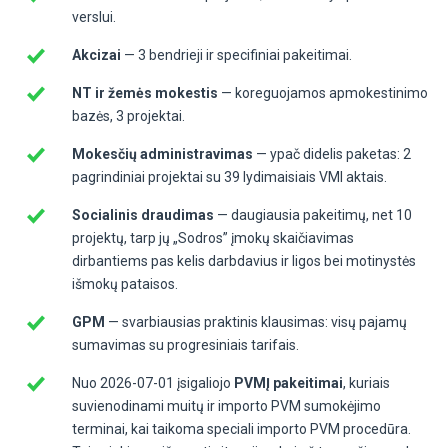
verslui.
Akcizai
— 3 bendrieji ir specifiniai pakeitimai.
NT ir žemės mokestis
— koreguojamos apmokestinimo
bazės, 3 projektai.
Mokesčių administravimas
— ypač didelis paketas: 2
pagrindiniai projektai su 39 lydimaisiais VMI aktais.
Socialinis draudimas
— daugiausia pakeitimų, net 10
projektų, tarp jų „Sodros” įmokų skaičiavimas
dirbantiems pas kelis darbdavius ir ligos bei motinystės
išmokų pataisos.
GPM
— svarbiausias praktinis klausimas: visų pajamų
sumavimas su progresiniais tarifais.
Nuo 2026-07-01 įsigaliojo
PVMĮ pakeitimai
, kuriais
suvienodinami muitų ir importo PVM sumokėjimo
terminai, kai taikoma speciali importo PVM procedūra.