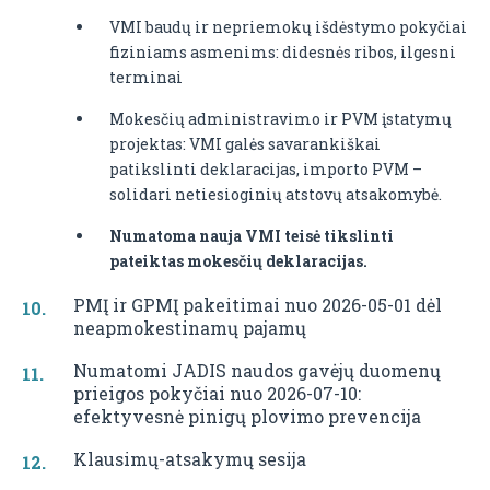
VMI baudų ir nepriemokų išdėstymo pokyčiai
fiziniams asmenims: didesnės ribos, ilgesni
terminai
Mokesčių administravimo ir PVM įstatymų
projektas: VMI galės savarankiškai
patikslinti deklaracijas, importo PVM –
solidari netiesioginių atstovų atsakomybė.
Numatoma nauja VMI teisė tikslinti
pateiktas mokesčių deklaracijas.
PMĮ ir GPMĮ pakeitimai nuo 2026-05-01 dėl
neapmokestinamų pajamų
Numatomi JADIS naudos gavėjų duomenų
prieigos pokyčiai nuo 2026-07-10:
efektyvesnė pinigų plovimo prevencija
Klausimų-atsakymų sesija