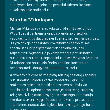
subtilybes, bet ir sugeba jas perteikti kitiems, keičiant
suvokimą apie mokesčius.
Mantas Mikalopas
Mantas Mikalopas yra advokatų profesinės bendrijos
WIDEN Legal partneris ir ginčų sprendimo praktikos
vadovas, turintis daugiau nei 13 metų profesinės patirties.
Jis yra rinkoje pripažintas ir vertinamas darbo teisės
specialistas, pripažįstamas tiek nacionaliniu, tiek
tarptautiniu lygmeniu, o jo kompetencija patvirtinama
nuolatiniu įtraukimu į tarptautinius teisės žinynus. Mantas
Mikalopas yra naujausio Darbo kodekso komentaro
bendraautoris, daugybės
publikacijų
autorius.
Advokato praktika apima platų teisinių paslaugų spektrą –
nuo sudėtingų didelės vertės komercinių ginčų iki
mažesnės apimties, bet klientams svarbių bylų. Jo
specializacija apima darbo teisę, įmonių teisę, sutarčių
teisę bei civilinę atsakomybę. Jis sėkmingai atstovauja
klientams akcininkų ginčuose, nemokumo procesuose,
intelektinės nuosavybės bylose bei nekilnojamojo turto
klausimuose.