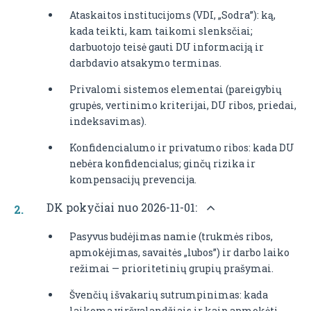
Ataskaitos institucijoms (VDI, „Sodra”): ką,
kada teikti, kam taikomi slenksčiai;
darbuotojo teisė gauti DU informaciją ir
darbdavio atsakymo terminas.
Privalomi sistemos elementai (pareigybių
grupės, vertinimo kriterijai, DU ribos, priedai,
indeksavimas).
Konfidencialumo ir privatumo ribos: kada DU
nebėra konfidencialus; ginčų rizika ir
kompensacijų prevencija.
DK pokyčiai nuo 2026-11-01:
Pasyvus budėjimas namie (trukmės ribos,
apmokėjimas, savaitės „lubos”) ir darbo laiko
režimai — prioritetinių grupių prašymai.
Švenčių išvakarių sutrumpinimas: kada
laikoma viršvalandžiais ir kaip apmokėti.