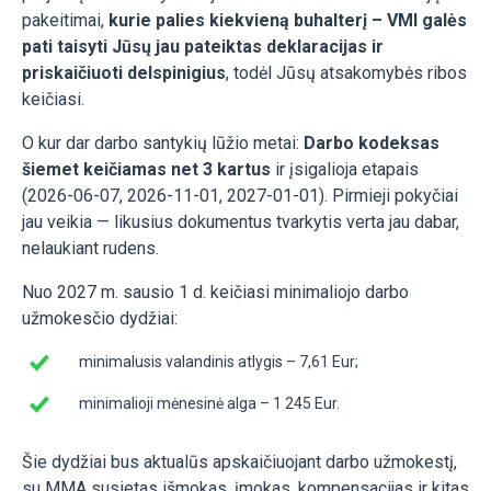
pakeitimai,
kurie palies kiekvieną buhalterį – VMI galės
pati taisyti Jūsų jau pateiktas deklaracijas ir
priskaičiuoti delspinigius
, todėl
Jūsų atsakomybės ribos
keičiasi.
O kur dar darbo santykių lūžio metai:
Darbo kodeksas
šiemet keičiamas net 3 kartus
ir įsigalioja etapais
(2026-06-07, 2026-11-01, 2027-01-01). Pirmieji pokyčiai
jau veikia — likusius dokumentus tvarkytis verta jau dabar,
nelaukiant rudens.
Nuo 2027 m. sausio 1 d. keičiasi minimaliojo darbo
užmokesčio dydžiai:
minimalusis valandinis atlygis – 7,61 Eur;
minimalioji mėnesinė alga – 1 245 Eur.
Šie dydžiai bus aktualūs apskaičiuojant darbo užmokestį,
su MMA susietas išmokas, įmokas, kompensacijas ir kitas