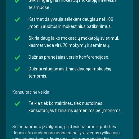
Sėkmingai gina mokesčių mokėtojų interesus
teismuose.
Kasmet dalyvauja atliekant daugiau nei 100
įmonių auditus ir mokestinius patikrinimus.
Skiria daug laiko mokesčių mokėtojų švietimui,
kasmet veda virš 70 mokymų ir seminarų.
Dažnas pranešėjas verslo konferencijose.
Dažnai cituojamas žiniasklaidoje mokesčių
temomis.
Konsultacinė veikla:
Teikia tiek kontaktines, tiek nuotolines
konsultacijas fiziniams asmenims bei įmonėms.
Su nepaprastu įžvalgumo, profesionalumo ir patirties
deriniu, šis auditorius neabejotinai yra vienas ryškiausių
savo srities žinovų, kuris ne tik supranta mokesčių