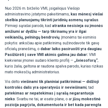
Nuo 2026 m. birželio VMI, įsigaliojus Viešojo
administravimo įstatymo pakeitimams,
kas mėnesį viešai
skelbia planuojamų tikrinti juridinių asmenų sąrašus
.
Pirmieji sąrašai parodė, kad
atranka nesisieja su įmonės
amžiumi ar dydžiu — tarp tikrinamų yra ir ilgai
veikiančių, pelningų bendrovių
. Įmonėms tai esminis
pokytis: anksčiau apie patikrinimą sužinodavote tik gavę
oficialų pranešimą, o
dabar laiko pasiruošti yra daugiau
.
Pasižiūrėti į save VMI akimis galima jau dabar:
VMI
kiekvienai įmonei sudaro kliento profilį —
„šviesoforą“
,
kuris žalia, geltona ar raudona spalva parodo, kurias rizikas
mato mokesčių administratorius.
Vis dėlto
viešinami tik planiniai patikrinimai — didžioji
kontrolės dalis yra operatyvūs ir neviešinami
, tad
patekimas ar nepatekimas į sąrašą negarantuoja
nieko
. Svarbu ne tai, ar esate plane, o ar
jūsų mokestinė
pozicija pagrįsta, dokumentuota ir bet kada parengta