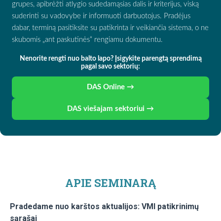
grupes, apibrėžti atlygio sudedamąsias dalis ir kriterijus, viską
suderinti su vadovybe ir informuoti darbuotojus. Pradėjus
dabar, terminą pasitiksite su patikrinta ir veikiančia sistema, o ne
skubomis „ant paskutinės“ rengiamu dokumentu.
Nenorite rengti nuo balto lapo? Įsigykite parengtą sprendimą
pagal savo sektorių:
DAS Online →
DAS viešajam sektoriui →
APIE SEMINARĄ
Pradedame nuo karštos aktualijos: VMI patikrinimų
sąrašai