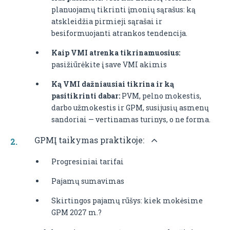
planuojamų tikrinti įmonių sąrašus: ką
atskleidžia pirmieji sąrašai ir
besiformuojanti atrankos tendencija.
Kaip VMI atrenka tikrinamuosius:
pasižiūrėkite į save VMI akimis
Ką VMI dažniausiai tikrina ir ką
pasitikrinti dabar:
PVM, pelno mokestis,
darbo užmokestis ir GPM, susijusių asmenų
sandoriai — vertinamas turinys, o ne forma.
GPMĮ taikymas praktikoje:
Progresiniai tarifai
Pajamų sumavimas
Skirtingos pajamų rūšys: kiek mokėsime
GPM 2027 m.?