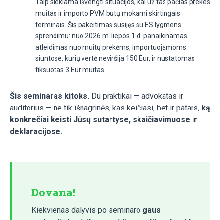
Taip siekiama išvengti situacijos, kai už tas pačias prekes
muitas ir importo PVM būtų mokami skirtingais
terminais. Šis pakeitimas susijęs su ES lygmens
sprendimu: nuo 2026 m. liepos 1 d. panaikinamas
atleidimas nuo muitų prekėms, importuojamoms
siuntose, kurių vertė neviršija 150 Eur, ir nustatomas
fiksuotas 3 Eur muitas.
Šis seminaras kitoks.
Du praktikai — advokatas ir
auditorius — ne tik išnagrinės, kas keičiasi, bet ir patars,
ką
konkrečiai keisti Jūsų sutartyse, skaičiavimuose ir
deklaracijose.
Dovana!
Kiekvienas dalyvis po seminaro
gaus