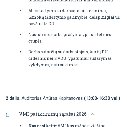
Atsiskaitymo su darbuotojais terminai,
išmokų išdėstymo galimybės, delspinigiai už
pavėluotą DU.
Nuotolinio darbo prašymai, prioritetinės
grupės.
Darbo sutarčių su darbuotojais, kurių DU
didesnis nei 2 VDU, ypatumai: sudarymas,
vykdymas, nutraukimas.
2 dalis.
Auditorius Artūras Kapitanovas
(13:00-16:30 val.)
VMI patikrinimų sąrašai 2026:
Kas pasikeitė:
VMI kas mėnesį viešina