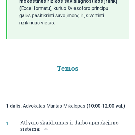
mokestinės rizikos savidiagnostikos įrankį
(
Excel formatu), kuriuo šviesoforo principu
galės pasitikrinti savo įmonę ir įsivertinti
rizikingas vietas.
Temos
1 dalis.
Advokatas Mantas Mikalopas
(10:00-12:00 val.)
Atlygio skaidrumas ir darbo apmokėjimo
sistema: