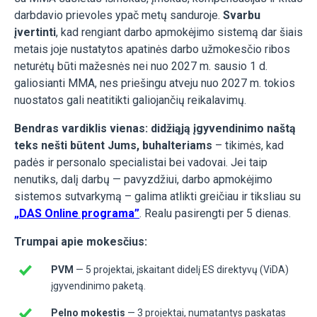
darbdavio prievoles ypač metų sanduroje.
Svarbu
įvertinti
, kad rengiant darbo apmokėjimo sistemą dar šiais
metais joje nustatytos apatinės darbo užmokesčio ribos
neturėtų būti mažesnės nei nuo 2027 m. sausio 1 d.
galiosianti MMA, nes priešingu atveju nuo 2027 m. tokios
nuostatos gali neatitikti galiojančių reikalavimų.
Bendras vardiklis vienas: didžiąją įgyvendinimo naštą
teks nešti būtent Jums, buhalteriams
– tikimės, kad
padės ir personalo specialistai bei vadovai. Jei taip
nenutiks, dalį darbų — pavyzdžiui, darbo apmokėjimo
sistemos sutvarkymą – galima atlikti greičiau ir tiksliau su
„DAS Online programa”
. Realu pasirengti per 5 dienas.
Trumpai apie mokesčius:
PVM
— 5 projektai, įskaitant didelį ES direktyvų (ViDA)
įgyvendinimo paketą.
Pelno mokestis
— 3 projektai, numatantys paskatas