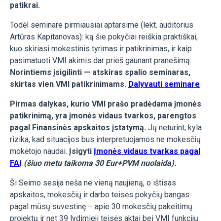
patikrai.
Todėl seminare pirmiausiai aptarsime (lekt. auditorius
Artūras Kapitanovas): ką šie pokyčiai reiškia praktiškai,
kuo skiriasi mokestinis tyrimas ir patikrinimas, ir kaip
pasimatuoti VMI akimis dar prieš gaunant pranešimą.
Norintiems įsigilinti — atskiras spalio seminaras,
skirtas vien VMI patikrinimams.
Dalyvauti seminare
Pirmas dalykas, kurio VMI prašo pradėdama įmonės
patikrinimą, yra įmonės vidaus tvarkos, parengtos
pagal Finansinės apskaitos įstatymą.
Jų neturint, kyla
rizika, kad situacijos bus interpretuojamos ne mokesčių
mokėtojo naudai.
Įsigyti
Įmonės vidaus tvarkas pagal
FAĮ
(šiuo metu taikoma 30 Eur+PVM nuolaida).
Ši Seimo sesija neša ne vieną naujieną, o ištisas
apskaitos, mokesčių ir darbo teisės pokyčių bangas:
pagal mūsų suvestinę – apie 30 mokesčių pakeitimų
projektų ir net 39 lydimieji teisės aktai bei VMI funkcijų