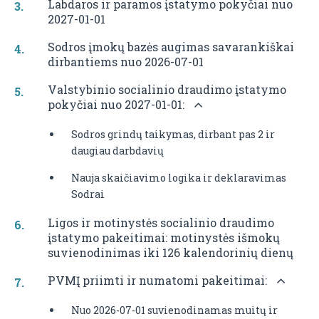
Labdaros ir paramos įstatymo pokyčiai nuo
2027-01-01
Sodros įmokų bazės augimas savarankiškai
dirbantiems nuo 2026-07-01
Valstybinio socialinio draudimo įstatymo
pokyčiai nuo 2027-01-01:
Sodros grindų taikymas, dirbant pas 2 ir
daugiau darbdavių
Nauja skaičiavimo logika ir deklaravimas
Sodrai
Ligos ir motinystės socialinio draudimo
įstatymo pakeitimai: motinystės išmokų
suvienodinimas iki 126 kalendorinių dienų
PVMĮ priimti ir numatomi pakeitimai:
Nuo 2026-07-01 suvienodinamas muitų ir