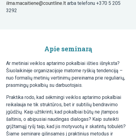
ilma.macaitiene@countline.lt
arba telefonu +370 5 205
3292
Apie seminarą
Ar metiniai veiklos aptarimo pokalbiai išties išnyksta?
Šiuolaikinėje organizacijoje matome ryškią tendenciją –
nuo formalių metinių vertinimų pereinama prie reguliarių,
prasmingų pokalbių su darbuotojais.
Praktika rodo, kad sėkmingi veiklos aptarimo pokalbiai
reikalauja ne tik struktūros, bet ir subtilių bendravimo
įgūdžių. Kaip užtikrinti, kad pokalbiai būtų ne įtampos
šaltinis, o abipusiai naudingas dialogas? Kaip suteikti
grįžtamąjį ryšį taip, kad jis motyvuotų ir skatintų tobulėti?
Šiame seminare gilinsamės į praktinius metodus ir