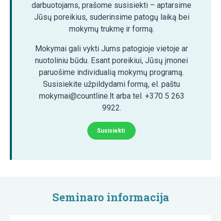
darbuotojams, prašome susisiekti – aptarsime
Jūsų poreikius, suderinsime patogų laiką bei
mokymų trukmę ir formą.
Mokymai gali vykti Jums patogioje vietoje ar
nuotoliniu būdu. Esant poreikiui, Jūsų įmonei
paruošime individualią mokymų programą.
Susisiekite užpildydami formą, el. paštu
mokymai@countline.lt arba tel. +370 5 263
9922.
Susisiekti
Seminaro informacija