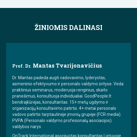
ŽINIOMIS DALINASI
Mantas Tvarijonavičius
Prof. Dr.
Dr. Mantas padeda augti vadovavimo, lyderystės,
asmeninio efektyvumo ir personalo valdymo srityse. Veda
praktinius seminarus, moderuoja renginius, skaito
pranešimus, konsultuoja individualiai. GoodPeople.lt
bendraįkūrėjas, konsultantas. 15+ metų ugdymo ir
organizacijų konsultavimo patirtis. 4+ metai personalo
vadovo patirtis tarptautinėje įmonių grupėje (FCR media).
PVPA (Personalo valdymo profesionalų asociacijos)
valdybos narys.
OnTrack International asocijuotas konsultantas Lietuvoje.