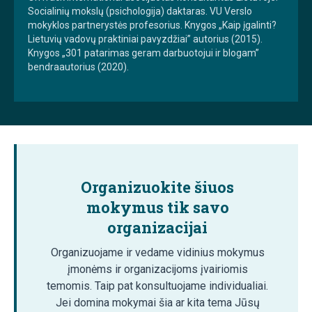
Socialinių mokslų (psichologija) daktaras. VU Verslo
mokyklos partnerystės profesorius. Knygos „Kaip įgalinti?
Lietuvių vadovų praktiniai pavyzdžiai” autorius (2015).
Knygos „301 patarimas geram darbuotojui ir blogam”
bendraautorius (2020).
Organizuokite šiuos
mokymus tik savo
organizacijai
Organizuojame ir vedame vidinius mokymus
įmonėms ir organizacijoms įvairiomis
temomis. Taip pat konsultuojame individualiai.
Jei domina mokymai šia ar kita tema Jūsų