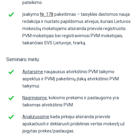
pateikimo.
Įsakymo
Nr. 178
pakeitimas – taisyklės dėstomos nauja
redakcija ir nustato papildomus atvejus, kuriais Lietuvos
mokesčių mokėtojams atsiranda prievolė registruotis
PVM mokėtojais bei registravimosi PVM mokėtojais,
taikančiais SVS Lietuvoje, tvarką.
Seminaro metu:
Aptarsime
naujausius atvirkštinio PVM taikymo
aspektus ir PVMĮ pakeitimų įtaką atvirkštinio PVM
taikymui.
Nagrinėsime
, kokioms prekėms ir paslaugoms yra
taikomas atvirkštinis PVM.
Analizuosime
kada pirkėjui atsiranda prievolė
apskaičiuoti ir deklaruoti pridėtinės vertės mokestį už
įsigytas prekes/paslaugas.