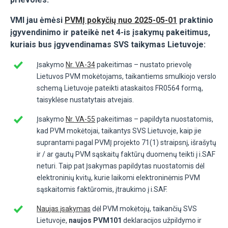
VMI jau ėmėsi
PVMĮ pokyčių nuo 2025-05-01
praktinio
įgyvendinimo ir pateikė net 4-is įsakymų pakeitimus,
kuriais bus įgyvendinamas SVS taikymas Lietuvoje:
Įsakymo
Nr. VA-34
pakeitimas – nustato prievolę
Lietuvos PVM mokėtojams, taikantiems smulkiojo verslo
schemą Lietuvoje pateikti ataskaitos FR0564 formą,
taisyklėse nustatytais atvejais.
Įsakymo
Nr. VA-55
pakeitimas – papildyta nuostatomis,
kad PVM mokėtojai, taikantys SVS Lietuvoje, kaip jie
suprantami pagal PVMĮ projekto 71(1) straipsnį, išrašytų
ir / ar gautų PVM sąskaitų faktūrų duomenų teikti į i.SAF
neturi. Taip pat Įsakymas papildytas nuostatomis dėl
elektroninių kvitų, kurie laikomi elektroninėmis PVM
sąskaitomis faktūromis, įtraukimo į i.SAF.
Naujas įsakymas
dėl PVM mokėtojų, taikančių SVS
Lietuvoje,
naujos PVM101
deklaracijos užpildymo ir