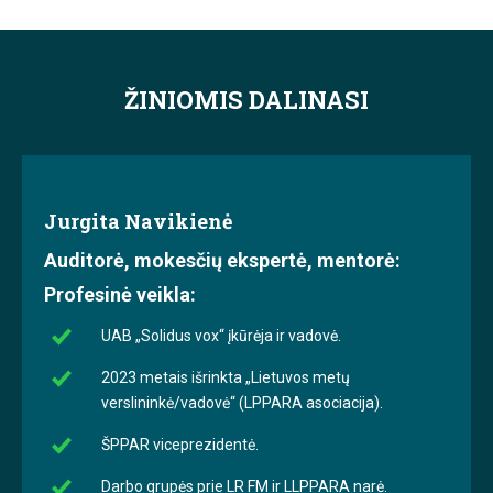
ŽINIOMIS DALINASI
Jurgita Navikienė
Auditorė, mokesčių ekspertė, mentorė:
Profesinė veikla:
UAB „Solidus vox“ įkūrėja ir vadovė.
2023 metais išrinkta „Lietuvos metų
verslininkė/vadovė“ (LPPARA asociacija).
ŠPPAR viceprezidentė.
Darbo grupės prie LR FM ir LLPPARA narė.