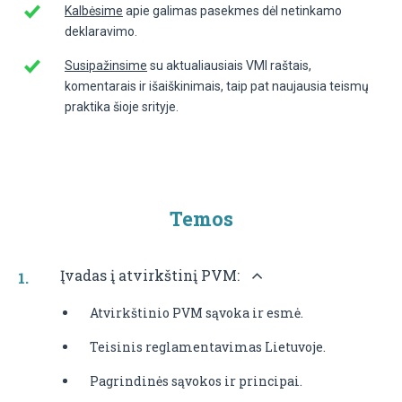
Kalbėsime
apie galimas pasekmes dėl netinkamo
deklaravimo.
Susipažinsime
su aktualiausiais VMI raštais,
komentarais ir išaiškinimais, taip pat naujausia teismų
praktika šioje srityje.
Temos
Įvadas į atvirkštinį PVM:
Atvirkštinio PVM sąvoka ir esmė.
Teisinis reglamentavimas Lietuvoje.
Pagrindinės sąvokos ir principai.