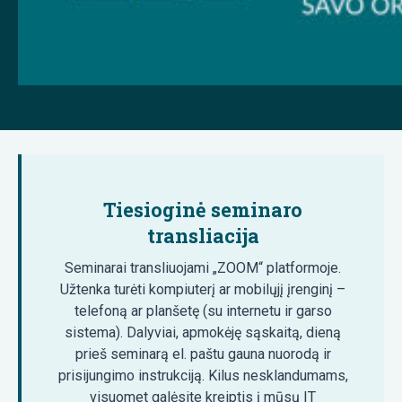
Tiesioginė seminaro
transliacija
Seminarai transliuojami „ZOOM“ platformoje.
Užtenka turėti kompiuterį ar mobilųjį įrenginį –
telefoną ar planšetę (su internetu ir garso
sistema). Dalyviai, apmokėję sąskaitą, dieną
prieš seminarą el. paštu gauna nuorodą ir
prisijungimo instrukciją. Kilus nesklandumams,
visuomet galėsite kreiptis į mūsų IT