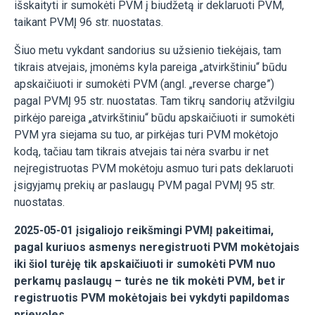
išskaityti ir sumokėti PVM į biudžetą ir deklaruoti PVM,
taikant PVMĮ 96 str. nuostatas.
Šiuo metu vykdant sandorius su užsienio tiekėjais, tam
tikrais atvejais, įmonėms kyla pareiga „atvirkštiniu“ būdu
apskaičiuoti ir sumokėti PVM (angl. „reverse charge”)
pagal PVMĮ 95 str. nuostatas. Tam tikrų sandorių atžvilgiu
pirkėjo pareiga „atvirkštiniu“ būdu apskaičiuoti ir sumokėti
PVM yra siejama su tuo, ar pirkėjas turi PVM mokėtojo
kodą, tačiau tam tikrais atvejais tai nėra svarbu ir net
neįregistruotas PVM mokėtoju asmuo turi pats deklaruoti
įsigyjamų prekių ar paslaugų PVM pagal PVMĮ 95 str.
nuostatas.
2025-05-01 įsigaliojo reikšmingi PVMĮ pakeitimai,
pagal kuriuos asmenys neregistruoti PVM mokėtojais
iki šiol turėję tik apskaičiuoti ir sumokėti PVM nuo
perkamų paslaugų – turės ne tik mokėti PVM, bet ir
registruotis PVM mokėtojais bei vykdyti papildomas
prievoles.