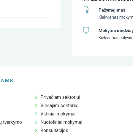
Pažymėjimas
Kiekvienas mokymų
Mokymo medžia
Kiekvienas dalyv
JAME
Privačiam sektoriui
Viešajam sektoriui
Vidiniai mokymai
 tvarkymo
Nuotoliniai mokymai
Konsultacijos