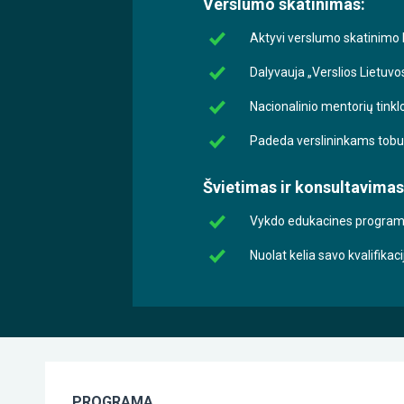
Verslumo skatinimas:
Aktyvi verslumo skatinimo L
Dalyvauja „Verslios Lietuvo
Nacionalinio mentorių tinkl
Padeda verslininkams tobuli
Švietimas ir konsultavimas
Vykdo edukacines programas
Nuolat kelia savo kvalifika
PROGRAMA