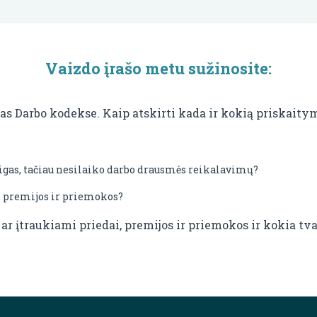
Vaizdo įrašo metu sužinosite:
s Darbo kodekse. Kaip atskirti kada ir kokią priskaitym
reigas, tačiau nesilaiko darbo drausmės reikalavimų?
i, premijos ir priemokos?
r įtraukiami priedai, premijos ir priemokos ir kokia tv