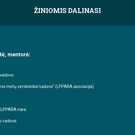
ŽINIOMIS DALINASI
tė, mentorė:
 vadovė.
uvos metų verslininkė/vadovė“ (LPPARA asociacija).
 LLPPARA narė.
o vadovė.