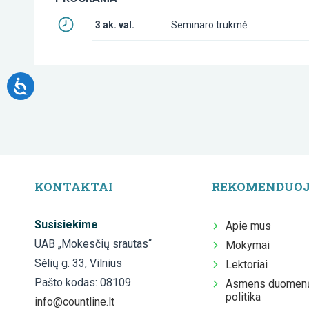
3 ak. val.
Seminaro trukmė
KONTAKTAI
REKOMENDUO
Susisiekime
Apie mus
UAB „Mokesčių srautas“
Mokymai
Sėlių g. 33, Vilnius
Lektoriai
Pašto kodas: 08109
Asmens duomenų
politika
info@countline.lt