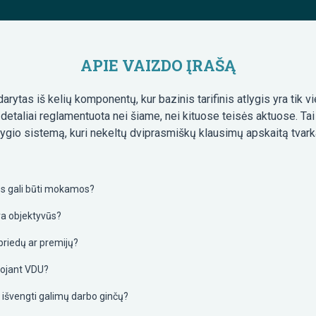
APIE VAIZDO ĮRAŠĄ
ytas iš kelių komponentų, kur bazinis tarifinis atlygis yra tik vi
detaliai reglamentuota nei šiame, nei kituose teisės aktuose. Ta
lygio sistemą, kuri nekeltų dviprasmiškų klausimų apskaitą tvar
jos gali būti mokamos?
ėra objektyvūs?
priedų ar premijų?
uojant VDU?
 išvengti galimų darbo ginčų?