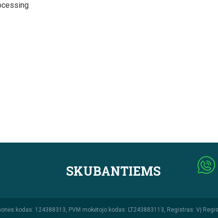
ocessing
SKUBANTIEMS
monės kodas: 124388313, PVM mokėtojo kodas: LT243883113, Registras: VĮ Regis