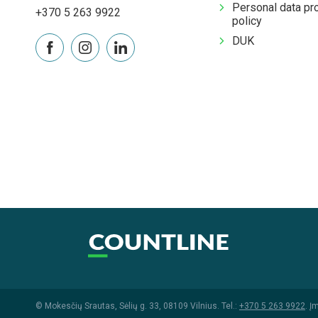
Personal data pr
+370 5 263 9922
policy
DUK
© Mokesčių Srautas, Sėlių g. 33, 08109 Vilnius. Tel.:
+370 5 263 9922
. Į