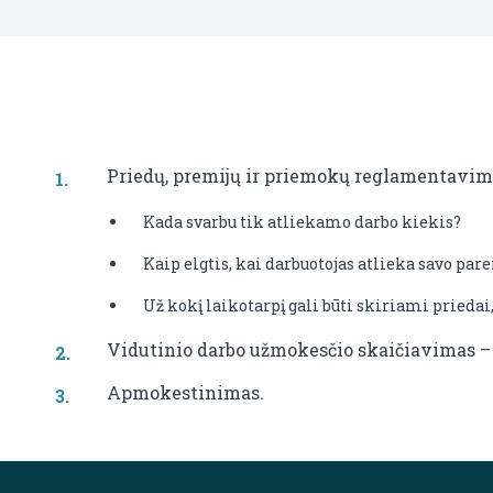
Priedų, premijų ir priemokų reglamentavima
Kada svarbu tik atliekamo darbo kiekis?
Kaip elgtis, kai darbuotojas atlieka savo pa
Už kokį laikotarpį gali būti skiriami prieda
Vidutinio darbo užmokesčio skaičiavimas – a
Apmokestinimas.