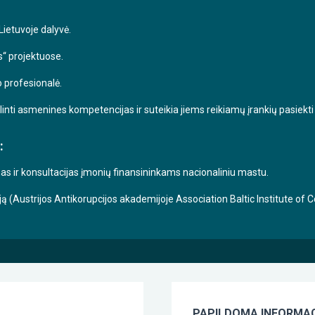
ietuvoje dalyvė.
s“ projektuose.
o profesionalė.
nti asmenines kompetencijas ir suteikia jiems reikiamų įrankių pasiekti 
:
 ir konsultacijas įmonių finansininkams nacionaliniu mastu.
ciją (Austrijos Antikorupcijos akademijoje Association Baltic Institute of
PAPILDOMA INFORMAC