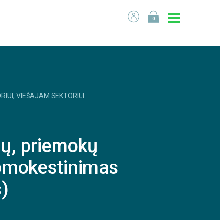
0
RIUI, VIEŠAJAM SEKTORIUI
jų, priemokų
apmokestinimas
s)