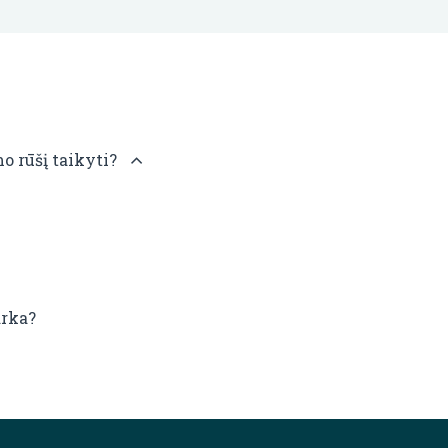
o rūšį taikyti?
arka?