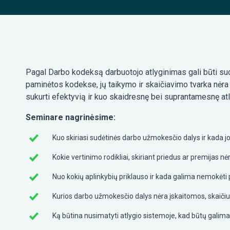
Pagal Darbo kodeksą darbuotojo atlyginimas gali būti sudar
paminėtos kodekse, jų taikymo ir skaičiavimo tvarka nėra 
sukurti efektyvią ir kuo skaidresnę bei suprantamesnę at
Seminare nagrinėsime:
Kuo skiriasi sudėtinės darbo užmokesčio dalys ir kada 
Kokie vertinimo rodikliai, skiriant priedus ar premijas n
Nuo kokių aplinkybių priklauso ir kada galima nemokėti 
Kurios darbo užmokesčio dalys nėra įskaitomos, skaiči
Ką būtina nusimatyti atlygio sistemoje, kad būtų galima