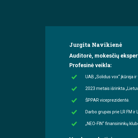
Jurgita Navikienė
Auditorė, mokesčių eksper
Profesinė veikla:
UAB „Solidus vox“ įkūrėja ir
2023 metais išrinkta „Liet
ŠPPAR viceprezidentė.
Darbo grupės prie LR FM ir
„NEO-FIN“ finansininkų klub