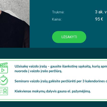
3 ak. v
Trukmė:
95 €
Kaina::
UŽSAKYTI