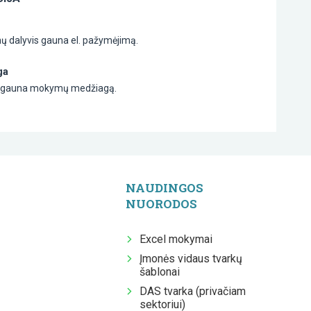
 dalyvis gauna el. pažymėjimą.
ga
is gauna mokymų medžiagą.
NAUDINGOS
NUORODOS
Excel mokymai
Įmonės vidaus tvarkų
šablonai
DAS tvarka (privačiam
sektoriui)