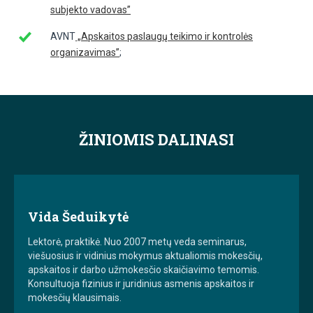
subjekto vadovas”
AVNT
„Apskaitos paslaugų teikimo ir kontrolės
organizavimas”
;
ŽINIOMIS DALINASI
Vida Šeduikytė
Lektorė, praktikė. Nuo 2007 metų veda seminarus,
viešuosius ir vidinius mokymus aktualiomis mokesčių,
apskaitos ir darbo užmokesčio skaičiavimo temomis.
Konsultuoja fizinius ir juridinius asmenis apskaitos ir
mokesčių klausimais.