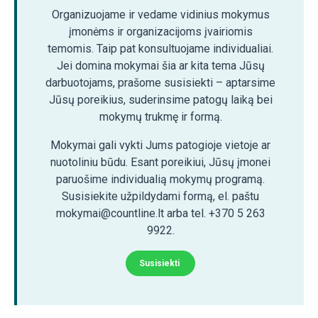
Organizuojame ir vedame vidinius mokymus
įmonėms ir organizacijoms įvairiomis
temomis. Taip pat konsultuojame individualiai.
Jei domina mokymai šia ar kita tema Jūsų
darbuotojams, prašome susisiekti – aptarsime
Jūsų poreikius, suderinsime patogų laiką bei
mokymų trukmę ir formą.
Mokymai gali vykti Jums patogioje vietoje ar
nuotoliniu būdu. Esant poreikiui, Jūsų įmonei
paruošime individualią mokymų programą.
Susisiekite užpildydami formą, el. paštu
mokymai@countline.lt arba tel. +370 5 263
9922.
Susisiekti