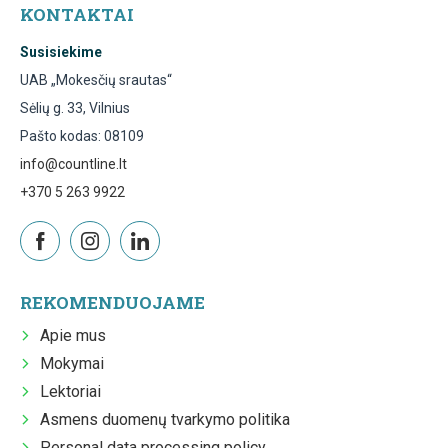
KONTAKTAI
Susisiekime
UAB „Mokesčių srautas“
Sėlių g. 33, Vilnius
Pašto kodas: 08109
info@countline.lt
+370 5 263 9922
REKOMENDUOJAME
Apie mus
Mokymai
Lektoriai
Asmens duomenų tvarkymo politika
Personal data processing policy