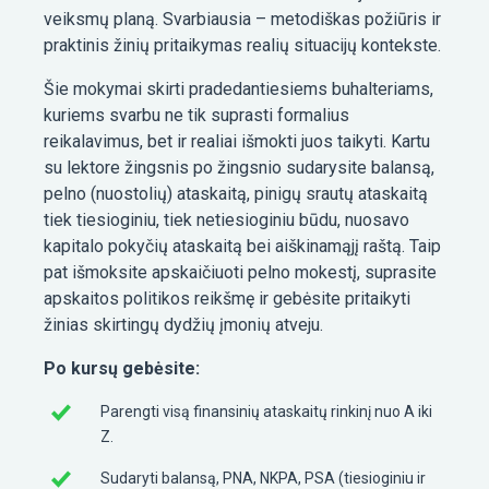
veiksmų planą. Svarbiausia – metodiškas požiūris ir
praktinis žinių pritaikymas realių situacijų kontekste.
Šie mokymai skirti pradedantiesiems buhalteriams,
kuriems svarbu ne tik suprasti formalius
reikalavimus, bet ir realiai išmokti juos taikyti. Kartu
su lektore žingsnis po žingsnio sudarysite balansą,
pelno (nuostolių) ataskaitą, pinigų srautų ataskaitą
tiek tiesioginiu, tiek netiesioginiu būdu, nuosavo
kapitalo pokyčių ataskaitą bei aiškinamąjį raštą. Taip
pat išmoksite apskaičiuoti pelno mokestį, suprasite
apskaitos politikos reikšmę ir gebėsite pritaikyti
žinias skirtingų dydžių įmonių atveju.
Po kursų gebėsite:
Parengti visą finansinių ataskaitų rinkinį nuo A iki
Z.
Sudaryti balansą, PNA, NKPA, PSA (tiesioginiu ir