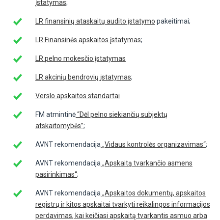
įstatymas
;
LR finansinių ataskaitų audito įstatymo
pakeitimai;
LR Finansinės apskaitos įstatymas
;
LR pelno mokesčio įstatymas
LR akcinių bendrovių įstatymas
;
Verslo apskaitos standartai
FM atmintinė
“Dėl pelno siekiančių subjektų
atskaitomybės”
;
AVNT rekomendacija
„Vidaus kontrolės organizavimas“
;
AVNT rekomendacija
„Apskaitą tvarkančio asmens
pasirinkimas“
;
AVNT rekomendacija
„Apskaitos dokumentų, apskaitos
registrų ir kitos apskaitai tvarkyti reikalingos informacijos
perdavimas, kai keičiasi apskaitą tvarkantis asmuo arba