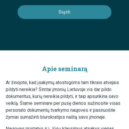
Apie seminarą
Ar žinojote, kad įsakymų atostogoms tam tikrais atvejais
pildyti nereikia? Šimtai įmonių Lietuvoje vis dar pildo
dokumentus, kurių nereikia pildyti, ir taip apsunkina savo
veiklą. Šiame seminare per pusę dienos sužinosite visas
personalo dokumentų tvarkymo naujoves ir pasiruošite
žymiai sumažinti biurokratijos naštą savo įmonėje.
Naujoves pristatys ir į Jūsų klausimus atsakys vienas