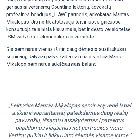
geriausiai vertinamų Countline lektorių, advokatų
profesinės bendrijos „iLAW“ partneris, advokatas Mantas
Mikalopas. Jis ne tik atstovauja teisiniuose ginčuose,
konsultuoja teisiniais klausimais, bet ir dėsto verslo teisę
ISM vadybos ir ekonomikos universitete.
Šis seminaras vienas iš itin daug dėmesio susilaukusių
seminarų, dalyviai patys kalba už mus ir vertina Manto
Mikalopo seminarus aukščiausiais balais:
da
„Lektorius Mantas Mikalopas seminarą vedė labai
„
aiškiai ir suprantamai, pateikdamas daug realių
pavyzdžių, išsamiai atsakydamas į pateiktus
papildomus klausimus net pertraukos metu.
Vertinu puikiai ir linkiu Jam sėkmės visame kame.”