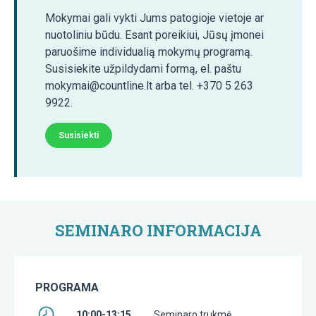
Mokymai gali vykti Jums patogioje vietoje ar
nuotoliniu būdu. Esant poreikiui, Jūsų įmonei
paruošime individualią mokymų programą.
Susisiekite užpildydami formą, el. paštu
mokymai@countline.lt arba tel. +370 5 263
9922.
Susisiekti
SEMINARO INFORMACIJA
PROGRAMA
10:00-13:15
Seminaro trukmė