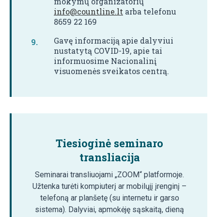
mokymų organizatorių
info@countline.lt
arba telefonu
8659 22 169
Gavę informaciją apie dalyviui
nustatytą COVID-19, apie tai
informuosime Nacionalinį
visuomenės sveikatos centrą.
Tiesioginė seminaro
transliacija
Seminarai transliuojami „ZOOM“ platformoje.
Užtenka turėti kompiuterį ar mobilųjį įrenginį –
telefoną ar planšetę (su internetu ir garso
sistema). Dalyviai, apmokėję sąskaitą, dieną