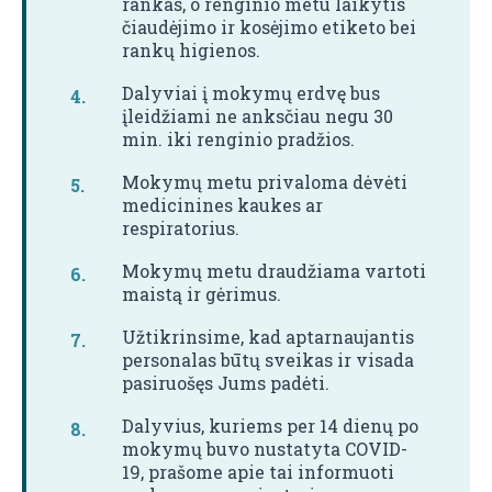
rankas, o renginio metu laikytis
čiaudėjimo ir kosėjimo etiketo bei
rankų higienos.
Dalyviai į mokymų erdvę bus
įleidžiami ne anksčiau negu 30
min. iki renginio pradžios.
Mokymų metu privaloma dėvėti
medicinines kaukes ar
respiratorius.
Mokymų metu draudžiama vartoti
maistą ir gėrimus.
Užtikrinsime, kad aptarnaujantis
personalas būtų sveikas ir visada
pasiruošęs Jums padėti.
Dalyvius, kuriems per 14 dienų po
mokymų buvo nustatyta COVID-
19, prašome apie tai informuoti