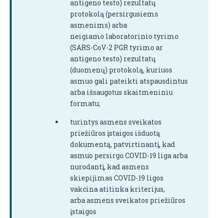
antigeno testo) rezultatų
protokolą (persirgusiems
asmenims) arba
neigiamo laboratorinio tyrimo
(SARS-CoV-2 PGR tyrimo ar
antigeno testo) rezultatų
(duomenų) protokolą, kuriuos
asmuo gali pateikti atspausdintus
arba išsaugotus skaitmeniniu
formatu;
turintys asmens sveikatos
priežiūros įstaigos išduotą
dokumentą, patvirtinantį, kad
asmuo persirgo COVID-19 liga arba
nurodantį, kad asmens
skiepijimas COVID-19 ligos
vakcina atitinka kriterijus,
arba asmens sveikatos priežiūros
įstaigos