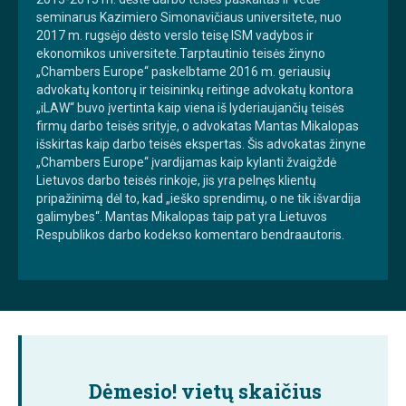
seminarus Kazimiero Simonavičiaus universitete, nuo
2017 m. rugsėjo dėsto verslo teisę ISM vadybos ir
ekonomikos universitete.Tarptautinio teisės žinyno
„Chambers Europe“ paskelbtame 2016 m. geriausių
advokatų kontorų ir teisininkų reitinge advokatų kontora
„iLAW“ buvo įvertinta kaip viena iš lyderiaujančių teisės
firmų darbo teisės srityje, o advokatas Mantas Mikalopas
išskirtas kaip darbo teisės ekspertas. Šis advokatas žinyne
„Chambers Europe“ įvardijamas kaip kylanti žvaigždė
Lietuvos darbo teisės rinkoje, jis yra pelnęs klientų
pripažinimą dėl to, kad „ieško sprendimų, o ne tik išvardija
galimybes“. Mantas Mikalopas taip pat yra Lietuvos
Respublikos darbo kodekso komentaro bendraautoris.
Dėmesio!
vietų skaičius