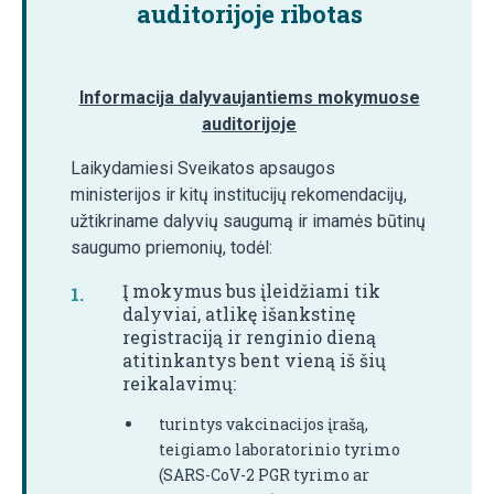
auditorijoje ribotas
Informacija dalyvaujantiems mokymuose
auditorijoje
Laikydamiesi Sveikatos apsaugos
ministerijos ir kitų institucijų rekomendacijų,
užtikriname dalyvių saugumą ir imamės būtinų
saugumo priemonių, todėl:
Į mokymus bus įleidžiami tik
dalyviai, atlikę išankstinę
registraciją ir renginio dieną
atitinkantys bent vieną iš šių
reikalavimų:
turintys vakcinacijos įrašą,
teigiamo laboratorinio tyrimo
(SARS-CoV-2 PGR tyrimo ar