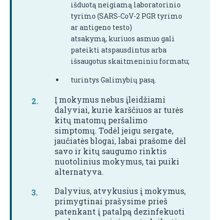
išduotą neigiamą laboratorinio
tyrimo (SARS-CoV-2 PGR tyrimo
ar antigeno testo)
atsakymą, kuriuos asmuo gali
pateikti atspausdintus arba
išsaugotus skaitmeniniu formatu;
turintys Galimybių pasą.
Į mokymus nebus įleidžiami
dalyviai, kurie karščiuos ar turės
kitų matomų peršalimo
simptomų. Todėl jeigu sergate,
jaučiatės blogai, labai prašome dėl
savo ir kitų saugumo rinktis
nuotolinius mokymus, tai puiki
alternatyva.
Dalyvius, atvykusius į mokymus,
primygtinai prašysime prieš
patenkant į patalpą dezinfekuoti