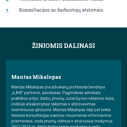
Konsultacijos su darbuotojų atstovais.
ŽINIOMIS DALINASI
Mantas Mikalopas
Mantas Mikalopas yra advokatų profesinės bendrijos
„iLAW“ partneris, advokatas. Pagrindinės advokato
praktikos sritys: darbo, įmonių, sutarčių bei reklamos teisė,
civilinės atsakomybės taikymas ir atstovavimas
teisminiuose ginčuose. Mantas Mikalopas taip pat teikia
teisines konsultacijas įvairiose visuomenės informavimo
priemonėse, veda įmonių vidinius ir atviruosius mokymus.
2013-2015 m. dėstė darbo teisės paskaitas ir vedė