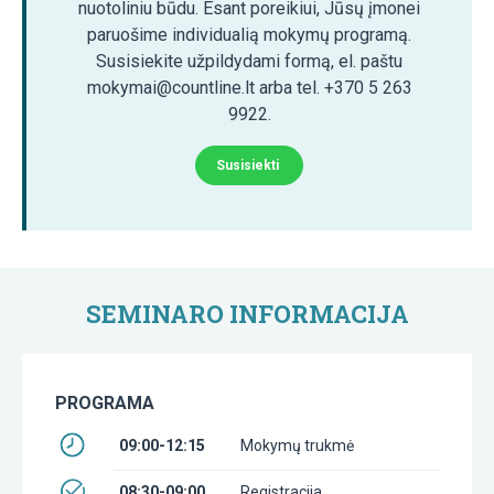
nuotoliniu būdu. Esant poreikiui, Jūsų įmonei
paruošime individualią mokymų programą.
Susisiekite užpildydami formą, el. paštu
mokymai@countline.lt arba tel. +370 5 263
9922.
Susisiekti
SEMINARO INFORMACIJA
PROGRAMA
09:00-12:15
Mokymų trukmė
08:30-09:00
Registracija