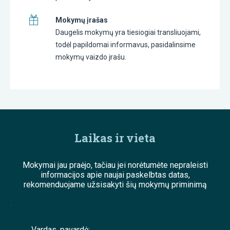
Mokymų įrašas
Daugelis mokymų yra tiesiogiai transliuojami,
todėl papildomai informavus, pasidalinsime
mokymų vaizdo įrašu.
Laikas ir vieta
Mokymai jau praėjo, tačiau jei norėtumėte nepraleisti
informacijos apie naujai paskelbtas datas,
rekomenduojame užsisakyti šių mokymų priminimą
;
Vardas, pavardė: