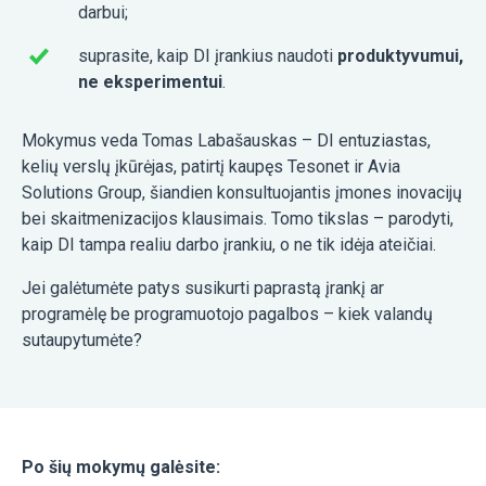
darbui;
suprasite, kaip DI įrankius naudoti
produktyvumui,
ne eksperimentui
.
Mokymus veda Tomas Labašauskas – DI entuziastas,
kelių verslų įkūrėjas, patirtį kaupęs Tesonet ir Avia
Solutions Group, šiandien konsultuojantis įmones inovacijų
bei skaitmenizacijos klausimais. Tomo tikslas – parodyti,
kaip DI tampa realiu darbo įrankiu, o ne tik idėja ateičiai.
Jei galėtumėte patys susikurti paprastą įrankį ar
programėlę be programuotojo pagalbos – kiek valandų
sutaupytumėte?
Po šių mokymų galėsite: