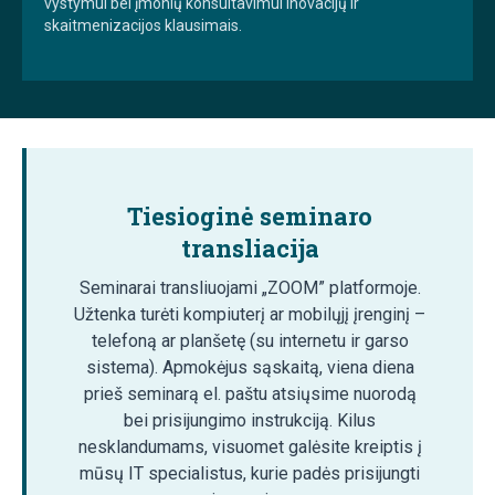
vystymui bei įmonių konsultavimui inovacijų ir
skaitmenizacijos klausimais.
Tiesioginė seminaro
transliacija
Seminarai transliuojami „ZOOM” platformoje.
Užtenka turėti kompiuterį ar mobilųjį įrenginį –
telefoną ar planšetę (su internetu ir garso
sistema). Apmokėjus sąskaitą, viena diena
prieš seminarą el. paštu atsiųsime nuorodą
bei prisijungimo instrukciją. Kilus
nesklandumams, visuomet galėsite kreiptis į
mūsų IT specialistus, kurie padės prisijungti