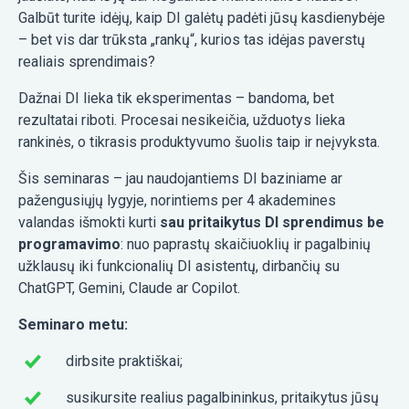
Galbūt turite idėjų, kaip DI galėtų padėti jūsų kasdienybėje
– bet vis dar trūksta „rankų“, kurios tas idėjas paverstų
realiais sprendimais?
Dažnai DI lieka tik eksperimentas – bandoma, bet
rezultatai riboti. Procesai nesikeičia, užduotys lieka
rankinės, o tikrasis produktyvumo šuolis taip ir neįvyksta.
Šis seminaras – jau naudojantiems DI baziniame ar
pažengusiųjų lygyje, norintiems per 4 akademines
valandas išmokti kurti
sau pritaikytus DI sprendimus be
programavimo
: nuo paprastų skaičiuoklių ir pagalbinių
užklausų iki funkcionalių DI asistentų, dirbančių su
ChatGPT, Gemini, Claude ar Copilot.
Seminaro metu:
dirbsite praktiškai;
susikursite realius pagalbininkus, pritaikytus jūsų