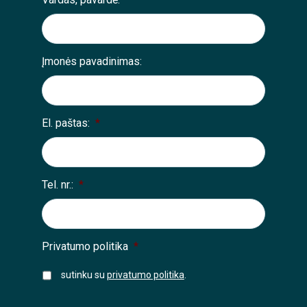
Įmonės pavadinimas:
El. paštas:
*
Tel. nr.:
*
Privatumo politika
*
sutinku su
privatumo politika
.