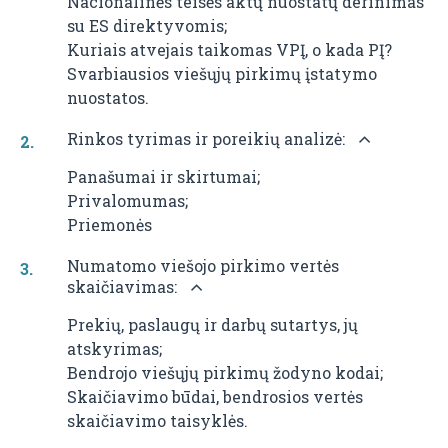
Nacionalinės teisės aktų nuostatų derinimas
su ES direktyvomis;
Kuriais atvejais taikomas VPĮ, o kada PĮ?
Svarbiausios viešųjų pirkimų įstatymo
nuostatos.
Rinkos tyrimas ir poreikių analizė:
Panašumai ir skirtumai;
Privalomumas;
Priemonės
Numatomo viešojo pirkimo vertės
skaičiavimas:
Prekių, paslaugų ir darbų sutartys, jų
atskyrimas;
Bendrojo viešųjų pirkimų žodyno kodai;
Skaičiavimo būdai, bendrosios vertės
skaičiavimo taisyklės.