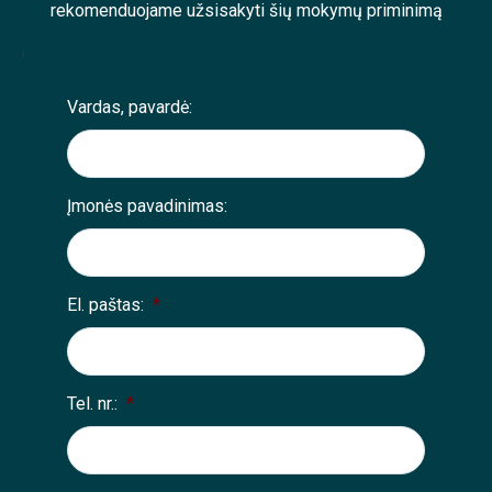
rekomenduojame užsisakyti šių mokymų priminimą
;
Vardas, pavardė:
Įmonės pavadinimas:
El. paštas:
*
Tel. nr.:
*