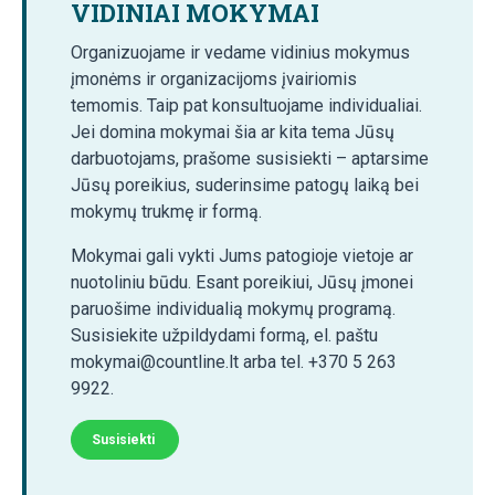
VIDINIAI MOKYMAI
Organizuojame ir vedame vidinius mokymus
įmonėms ir organizacijoms įvairiomis
temomis. Taip pat konsultuojame individualiai.
Jei domina mokymai šia ar kita tema Jūsų
darbuotojams, prašome susisiekti – aptarsime
Jūsų poreikius, suderinsime patogų laiką bei
mokymų trukmę ir formą.
Mokymai gali vykti Jums patogioje vietoje ar
nuotoliniu būdu. Esant poreikiui, Jūsų įmonei
paruošime individualią mokymų programą.
Susisiekite užpildydami formą, el. paštu
mokymai@countline.lt arba tel. +370 5 263
9922.
Susisiekti