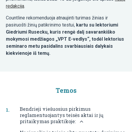
redakcija
.
Countline rekomenduoja atnaujinti turimas žinias ir
pasiruošti žinių patikrinimo testui,
kartu su lektoriumi
Giedriumi Rusecku, kuris rengė dalį savarankiško
mokymosi medžiagos „VPT E-vedlys“, todėl lektorius
seminaro metu pasidalins svarbiausiais dalykais
kiekvienoje iš temų.
Temos
Bendrieji viešuosius pirkimus
reglamentuojantys teisės aktai ir jų
pritaikymas praktikoje: