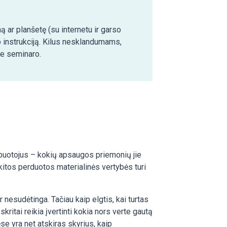
ą ar planšetę (su internetu ir garso
o instrukciją. Kilus nesklandumams,
ie seminaro.
uotojus – kokių apsaugos priemonių jie
kitos perduotos materialinės vertybės turi
nesudėtinga. Tačiau kaip elgtis, kai turtas
ritai reikia įvertinti kokia nors verte gautą
ėse yra net atskiras skyrius, kaip