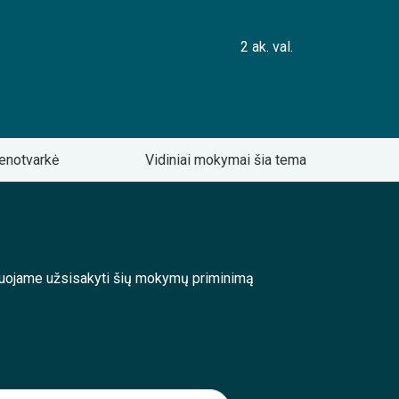
2 ak. val.
enotvarkė
Vidiniai mokymai šia tema
enduojame užsisakyti šių mokymų priminimą