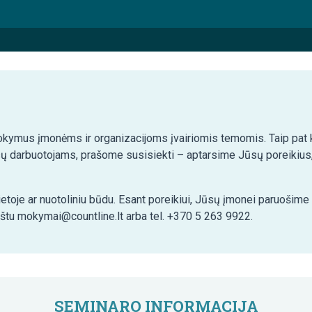
kymus įmonėms ir organizacijoms įvairiomis temomis. Taip pat ko
ų darbuotojams, prašome susisiekti – aptarsime Jūsų poreikius,
etoje ar nuotoliniu būdu. Esant poreikiui, Jūsų įmonei paruošim
aštu mokymai@countline.lt arba tel. +370 5 263 9922.
SEMINARO INFORMACIJA