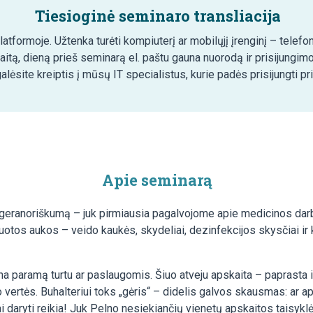
Tiesioginė seminaro transliacija
tformoje. Užtenka turėti kompiuterį ar mobilųjį įrenginį – telefon
aitą, dieną prieš seminarą el. paštu gauna nuorodą ir prisijungim
lėsite kreiptis į mūsų IT specialistus, kurie padės prisijungti pr
Apie seminarą
eranoriškumą – juk pirmiausia pagalvojome apie medicinos darb
uotos aukos – veido kaukės, skydeliai, dezinfekcijos skysčiai ir 
a paramą turtu ar paslaugomis. Šiuo atveju apskaita – paprasta ir 
rtės. Buhalteriui toks „gėris“ – didelis galvos skausmas: ar apsk
Tai daryti reikia! Juk Pelno nesiekiančių vienetų apskaitos taisykl