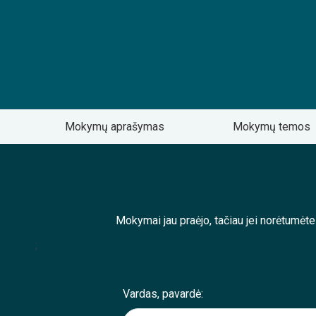
Mokymų aprašymas
Mokymų temos
Mokymai jau praėjo, tačiau jei norėtumėt
;
Vardas, pavardė: