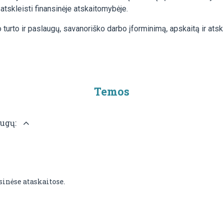
r atskleisti finansinėje atskaitomybėje.
urto ir paslaugų, savanoriško darbo įforminimą, apskaitą ir atsk
Temos
augų:
sinėse ataskaitose.