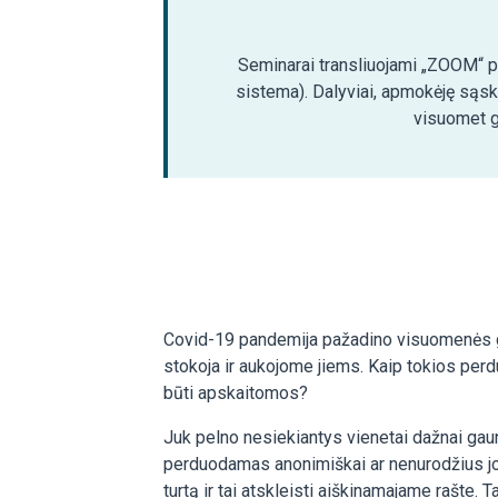
Seminarai transliuojami „ZOOM“ pla
sistema). Dalyviai, apmokėję sąsk
visuomet ga
Covid-19 pandemija pažadino visuomenės g
stokoja ir aukojome jiems. Kaip tokios perd
būti apskaitomos?
Juk pelno nesiekiantys vienetai dažnai gaun
perduodamas anonimiškai ar nenurodžius jo ve
turtą ir tai atskleisti aiškinamajame rašte. 