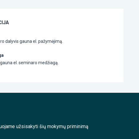
IJA
ro dalyvis gauna el. pažymėjimą.
ga
s gauna el. seminaro medžiagą.
enduojame užsisakyti šių mokymų priminimą