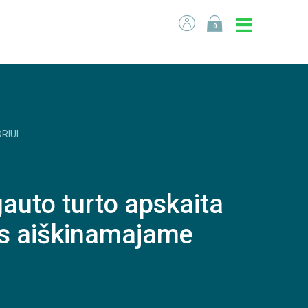
0
RIUI
uto turto apskaita
as aiškinamajame