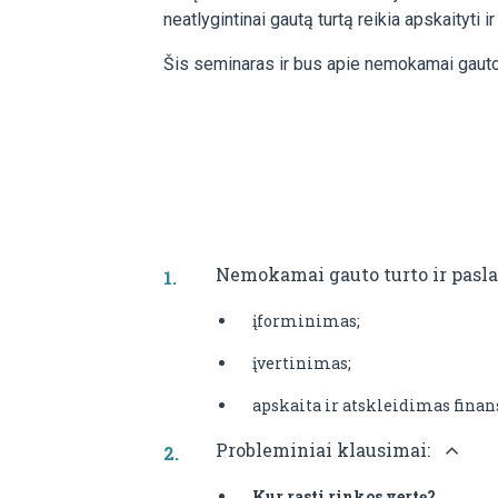
neatlygintinai gautą turtą reikia apskaityti i
Šis seminaras ir bus apie nemokamai gauto t
Nemokamai gauto turto ir pasl
įforminimas;
įvertinimas;
apskaita ir atskleidimas finan
Probleminiai klausimai:
Kur rasti rinkos vertę?