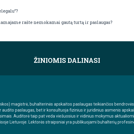
elegalu“?
inamajame rašte nemokamai gautą turtą ir paslaugas?
ŽINIOMIS DALINASI
ikos) magistrė, buhalterinės apskaitos paslaugas teikiančios bendrovės
ir audito paslaugas, bet ir konsultuoja fizinius ir juridinius asmenis apsk
usimais. Auditorė taip pat veda viešuosius ir vidinius mokymus aktualiom
je Lietuvoje. Lektorės straipsniai yra publikuojami buhalterių profesin