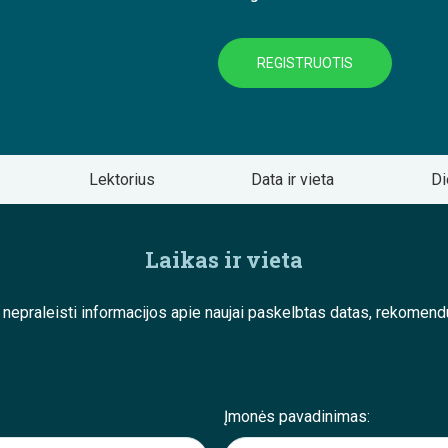
REGISTRUOTIS
Lektorius
Data ir vieta
Di
Laikas ir vieta
e nepraleisti informacijos apie naujai paskelbtas datas, rekom
Įmonės pavadinimas: