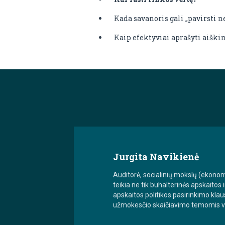
Kada savanoris gali „pavirsti n
Kaip efektyviai aprašyti aišk
Jurgita Navikienė
Auditorė, socialinių mokslų (ekonom
teikia ne tik buhalterinės apskaitos 
apskaitos politikos pasirinkimo kla
užmokesčio skaičiavimo temomis viso