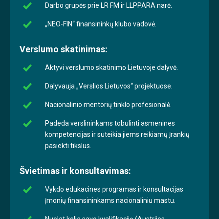
Darbo grupės prie LR FM ir LLPPARA narė.
„NEO-FIN“ finansininkų klubo vadovė.
Verslumo skatinimas:
Aktyvi verslumo skatinimo Lietuvoje dalyvė.
Dalyvauja „Verslios Lietuvos“ projektuose.
Nacionalinio mentorių tinklo profesionalė.
Padeda verslininkams tobulinti asmenines
kompetencijas ir suteikia jiems reikiamų įrankių
pasiekti tikslus.
Švietimas ir konsultavimas:
Vykdo edukacines programas ir konsultacijas
įmonių finansininkams nacionaliniu mastu.
Nuolat kelia savo kvalifikaciją (Austrijos