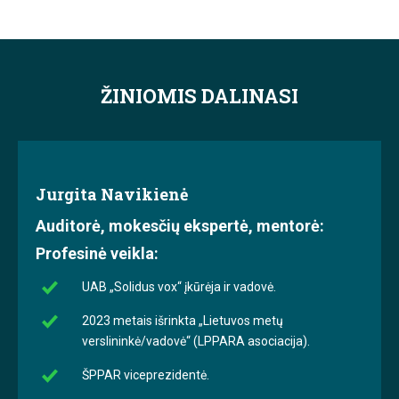
ŽINIOMIS DALINASI
Jurgita Navikienė
Auditorė, mokesčių ekspertė, mentorė:
Profesinė veikla:
UAB „Solidus vox“ įkūrėja ir vadovė.
2023 metais išrinkta „Lietuvos metų
verslininkė/vadovė“ (LPPARA asociacija).
ŠPPAR viceprezidentė.