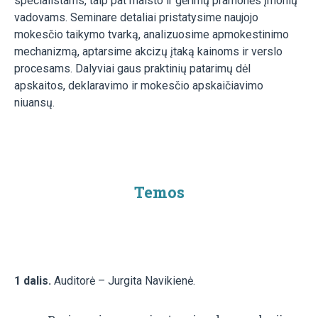
specialistams, taip pat maisto ir gėrimų pramonės įmonių
vadovams. Seminare detaliai pristatysime naujojo
mokesčio taikymo tvarką, analizuosime apmokestinimo
mechanizmą, aptarsime akcizų įtaką kainoms ir verslo
procesams. Dalyviai gaus praktinių patarimų dėl
apskaitos, deklaravimo ir mokesčio apskaičiavimo
niuansų.
Temos
1 dalis.
Auditorė – Jurgita Navikienė.