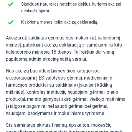
Skaičiuoti natūralios netekties kiekius, kuriems akcizai
neskaičiuojami.
Kiekvieną mėnesį teikti akcizų deklaraciją.
Akcizai už saldintus gėrimus bus mokami už kalendorinį
mėnesį, pateikiant akcizų deklaraciją ir sumokami iki kito
kalendorinio mėnesio 15 dienos. Tai reiškia dar vieną
papildomą administracinę naštą verslui.
Nuo akcizų bus atleidžiamos šios kategorijos:
eksportuojami į ES valstybes gėrimai, medicininiai ir
farmacijos produktai su saldikliais (įskaitant kūdikių
mišinius), kontrolės institucijų naudojami gėrimai, pieno
produktai, maisto gamybai skirti gėrimai, viešojo maitinimo
įstaigose pagaminti nefasuoti gėrimai bei gėrimai,
naudojami bandymams ir moksliniams tyrimams.
Šis seminaras skirtas finansų, apskaitos, mokesčių