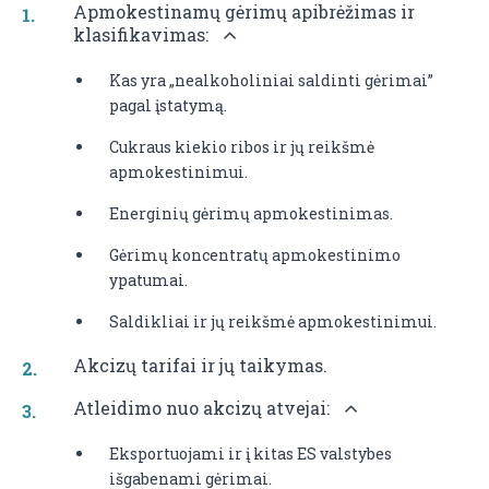
Apmokestinamų gėrimų apibrėžimas ir
klasifikavimas:
Kas yra „nealkoholiniai saldinti gėrimai”
pagal įstatymą.
Cukraus kiekio ribos ir jų reikšmė
apmokestinimui.
Energinių gėrimų apmokestinimas.
Gėrimų koncentratų apmokestinimo
ypatumai.
Saldikliai ir jų reikšmė apmokestinimui.
Akcizų tarifai ir jų taikymas.
Atleidimo nuo akcizų atvejai:
Eksportuojami ir į kitas ES valstybes
išgabenami gėrimai.