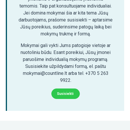
temomis. Taip pat konsultuojame individualiai.
Jei domina mokymai šia ar kita tema Jūsų
darbuotojams, prašome susisiekti – aptarsime
Jūsų poreikius, suderinsime patogų laiką bei
mokymų trukmę ir formą.
Mokymai gali vykti Jums patogioje vietoje ar
nuotoliniu būdu. Esant poreikiui, Jūsų įmonei
paruošime individualią mokymų programą.
Susisiekite užpildydami formą, el. paštu
mokymai@countline.lt arba tel. +370 5 263
9922.
Susisiekti