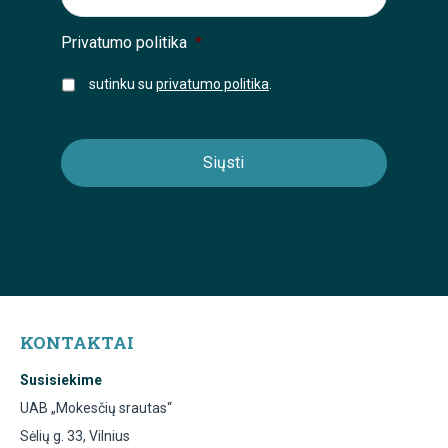
Privatumo politika
*
sutinku su
privatumo politika
.
KONTAKTAI
Susisiekime
UAB „Mokesčių srautas“
Sėlių g. 33, Vilnius