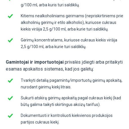
g/100 ml, arba kuris turi saldiklių.
Kitiems nealkoholiniams gėrimams (nepriskirtiniems prie
alkoholinių gėrimų ir etilo alkoholio), kuriuose cukraus
kiekis viršija 2,5 g/100 ml, arba kurie turi saldiklių.
Gėrimų koncentratams, kuriuose cukraus kiekis viršija
2,5 g/100 ml, arba kurie turi saldiklių.
Gamintojai ir importuotojai
privalės įdiegti arba pritaikyti
esamas apskaitos sistemas, kad jos galėtų:
Tvarkyti detalią pagamintų/importuotų gėrimų apskaitą,
nurodant gėrimų kiekį litrais.
Sukurti atskirą gėrimų apskaitą pagal cukraus kiekį (kad
būtų galima taikyti skirtingus akcizų tarifus).
Dokumentuoti ir kontroliuoti kiekvienos produkcijos
partijos cukraus kiekį.