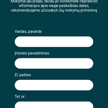
Mokymai jau praėjo, tačiau jei norėtumėte nepraleisti
informacijos apie naujai paskelbtas datas,
rekomenduojame užsisakyti šių mokymų priminimą
;
Vardas, pavardė:
Įmonės pavadinimas:
El. paštas:
*
Tel. nr.:
*