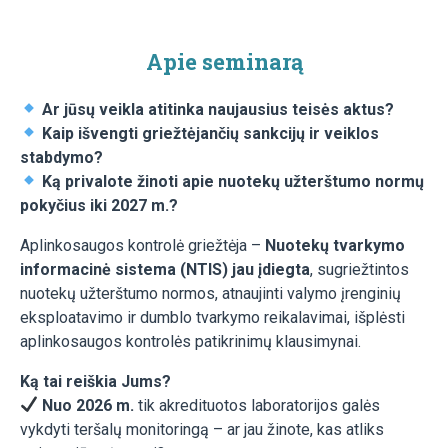
Apie seminarą
Ar jūsų veikla atitinka naujausius teisės aktus?
Kaip išvengti griežtėjančių sankcijų ir veiklos
stabdymo?
Ką privalote žinoti apie nuotekų užterštumo normų
pokyčius iki 2027 m.?
Aplinkosaugos kontrolė griežtėja –
Nuotekų tvarkymo
informacinė sistema (NTIS) jau įdiegta
, sugriežtintos
nuotekų užterštumo normos, atnaujinti valymo įrenginių
eksploatavimo ir dumblo tvarkymo reikalavimai, išplėsti
aplinkosaugos kontrolės patikrinimų klausimynai.
Ką tai reiškia Jums?
Nuo 2026 m.
tik akredituotos laboratorijos galės
vykdyti teršalų monitoringą – ar jau žinote, kas atliks