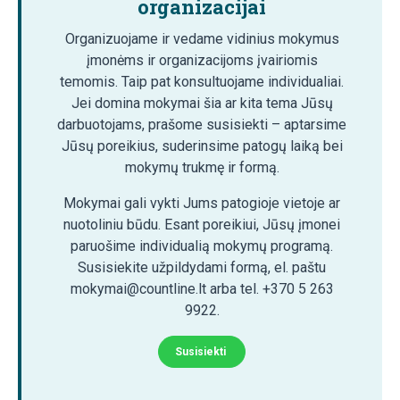
organizacijai
Organizuojame ir vedame vidinius mokymus
įmonėms ir organizacijoms įvairiomis
temomis. Taip pat konsultuojame individualiai.
Jei domina mokymai šia ar kita tema Jūsų
darbuotojams, prašome susisiekti – aptarsime
Jūsų poreikius, suderinsime patogų laiką bei
mokymų trukmę ir formą.
Mokymai gali vykti Jums patogioje vietoje ar
nuotoliniu būdu. Esant poreikiui, Jūsų įmonei
paruošime individualią mokymų programą.
Susisiekite užpildydami formą, el. paštu
mokymai@countline.lt arba tel. +370 5 263
9922.
Susisiekti