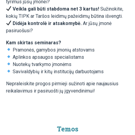
tyrimus jūsų įmonei?
Veikla gali būti stabdoma net 3 kartus!
Sužinokite,
kokių TIPK ar Taršos leidimų pažeidimų būtina išvengti.
Didėja kontrolė ir atsakomybė.
Ar jūsų įmonė
pasiruošusi?
Kam skirtas seminaras?
Pramonės, gamybos įmonių atstovams
Aplinkos apsaugos specialistams
Nuotekų tvarkymo įmonėms
Savivaldybių ir kitų institucijų darbuotojams
Nepraleiskite progos pirmieji sužinoti apie naujausius
reikalavimus ir pasiruošti jų įgyvendinimui!
Temos