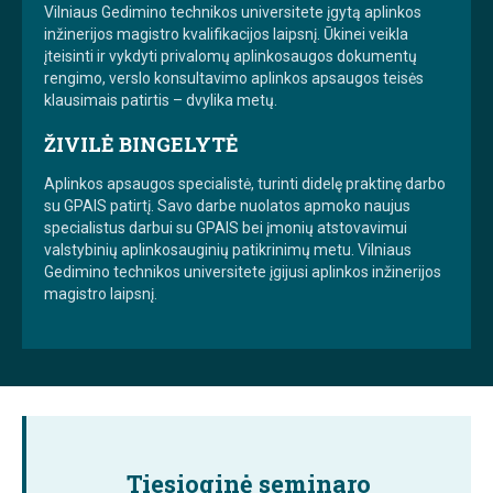
Vilniaus Gedimino technikos universitete įgytą aplinkos
inžinerijos magistro kvalifikacijos laipsnį. Ūkinei veikla
įteisinti ir vykdyti privalomų aplinkosaugos dokumentų
rengimo, verslo konsultavimo aplinkos apsaugos teisės
klausimais patirtis – dvylika metų.
ŽIVILĖ BINGELYTĖ
Aplinkos apsaugos specialistė, turinti didelę praktinę darbo
su GPAIS patirtį. Savo darbe nuolatos apmoko naujus
specialistus darbui su GPAIS bei įmonių atstovavimui
valstybinių aplinkosauginių patikrinimų metu. Vilniaus
Gedimino technikos universitete įgijusi aplinkos inžinerijos
magistro laipsnį.
Tiesioginė seminaro