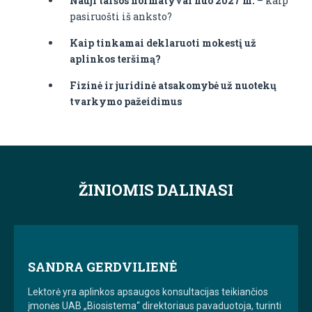
Nauji taršos normatyvai nuo 2027 m.
– kaip
pasiruošti iš anksto?
Kaip tinkamai deklaruoti mokestį už
aplinkos teršimą?
Fizinė ir juridinė atsakomybė už nuotekų
tvarkymo pažeidimus
ŽINIOMIS DALINASI
SANDRA GERDVILIENĖ
Lektorė yra aplinkos apsaugos konsultacijas teikiančios
įmonės UAB „Biosistema“ direktoriaus pavaduotoja, turinti