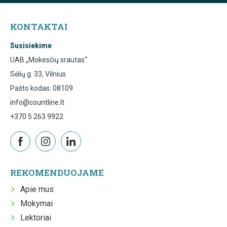
KONTAKTAI
Susisiekime
UAB „Mokesčių srautas“
Sėlių g. 33, Vilnius
Pašto kodas: 08109
info@countline.lt
+370 5 263 9922
REKOMENDUOJAME
Apie mus
Mokymai
Lektoriai