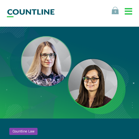
0
Countline Law