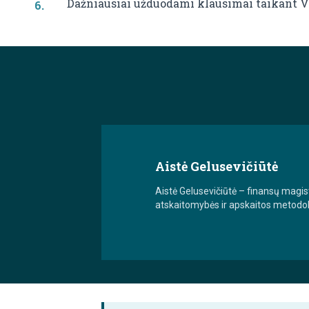
Dažniausiai užduodami klausimai taikant Vi
Aistė Gelusevičiūtė
Aistė Gelusevičiūtė – finansų magis
atskaitomybės ir apskaitos metodolog