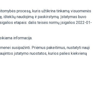
aitomybės procesą, kuris užtikrina tinkamą visuomenės
lę, išteklių naudojimą ir paskirstymą. Įstatymas buvo
 įsigalios etapais: dalis teisės normų įsigalios 2022-01-
eikiama informacija.
menei susipažinti. Priėmus pakeitimus, nustatyti nauji
tnaujintos įstatymo nuostatos, kurios palies kiekvieną