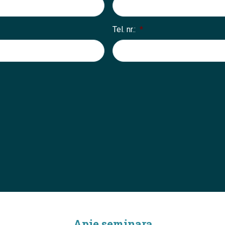
Tel. nr.:
*
Apie seminarą