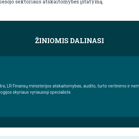
ešojo sektoriaus atskaitomybės įstatymą.
ŽINIOMIS DALINASI
trė, LR Finansų ministerijos atskaitomybės, audito, turto vertinimo ir
ijos skyriaus vyriausioji specialistė.