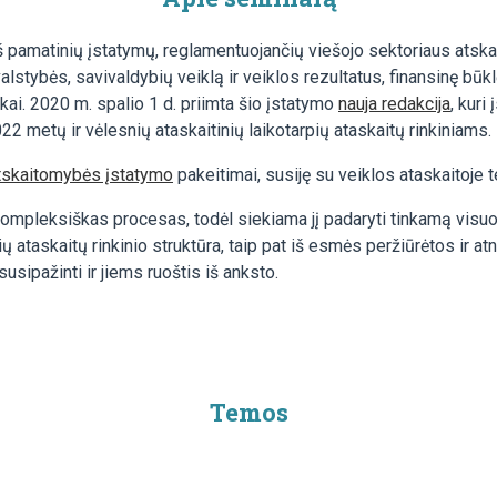
š pamatinių įstatymų, reglamentuojančių viešojo sektoriaus atsk
alstybės, savivaldybių veiklą ir veiklos rezultatus, finansinę būk
kai. 2020 m. spalio 1 d. priimta šio įstatymo
nauja redakcija
, kuri
2 metų ir vėlesnių ataskaitinių laikotarpių ataskaitų rinkiniams.
atskaitomybės įstatymo
pakeitimai, susiję su veiklos ataskaitoje t
kompleksiškas procesas, todėl siekiama jį padaryti tinkamą visuo
ų ataskaitų rinkinio struktūra, taip pat iš esmės peržiūrėtos ir a
usipažinti ir jiems ruoštis iš anksto.
Temos