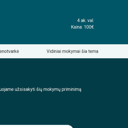
4 ak. val.
Kaina: 100€
enotvarkė
Vidiniai mokymai šia tema
enduojame užsisakyti šių mokymų priminimą