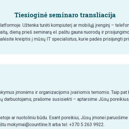
Tiesioginė seminaro transliacija
tformoje. Užtenka turėti kompiuterį ar mobilųjį įrenginį – telefon
aitą, dieną prieš seminarą el. paštu gauna nuorodą ir prisijungim
lėsite kreiptis į mūsų IT specialistus, kurie padės prisijungti pr
kymus įmonėms ir organizacijoms įvairiomis temomis. Taip pat ko
ų darbuotojams, prašome susisiekti – aptarsime Jūsų poreikius,
etoje ar nuotoliniu būdu. Esant poreikiui, Jūsų įmonei paruošim
aštu mokymai@countline.lt arba tel. +370 5 263 9922.