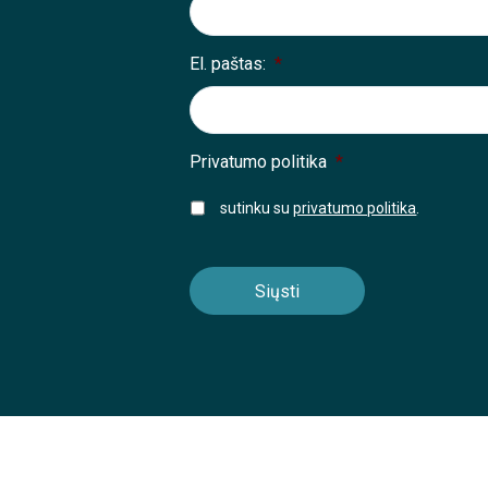
El. paštas:
*
Privatumo politika
*
sutinku su
privatumo politika
.