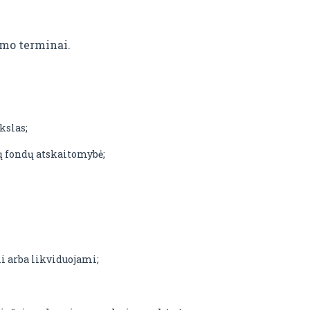
imo terminai.
kslas;
ių fondų atskaitomybė;
i arba likviduojami;