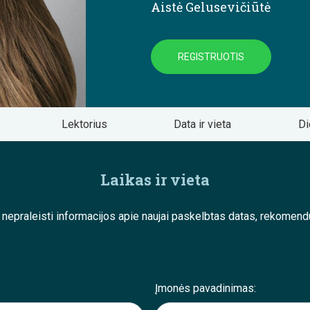
Aistė Gelusevičiūtė
REGISTRUOTIS
Lektorius
Data ir vieta
Di
Laikas ir vieta
e nepraleisti informacijos apie naujai paskelbtas datas, rekom
Įmonės pavadinimas: