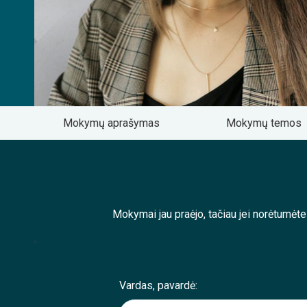
Mokymų aprašymas
Mokymų temos
Mokymai jau praėjo, tačiau jei norėtumėt
;
Vardas, pavardė: