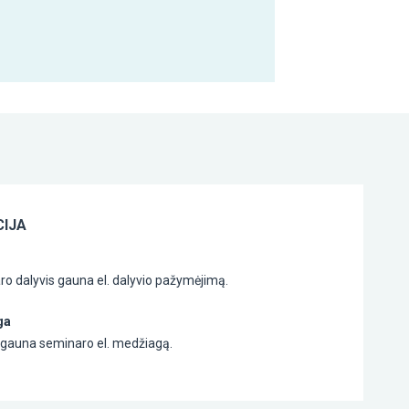
IJA
o dalyvis gauna el. dalyvio pažymėjimą.
ga
s gauna seminaro el. medžiagą.