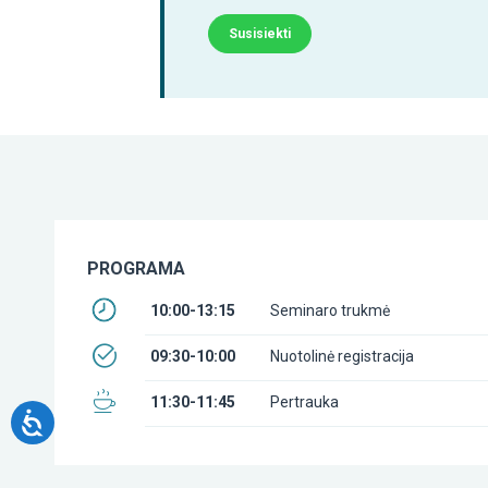
Susisiekti
PROGRAMA
10:00-13:15
Seminaro trukmė
09:30-10:00
Nuotolinė registracija
11:30-11:45
Pertrauka