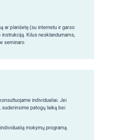
ą ar planšetę (su internetu ir garso
o instrukciją. Kilus nesklandumams,
ie seminaro.
nsultuojame individualiai. Jei
 suderinsime patogų laiką bei
e individualią mokymų programą.