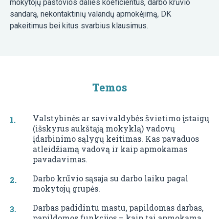
mokytojų pastovios dalies koeficientus, darbo krūvio
sandarą, nekontaktinių valandų apmokėjimą, DK
pakeitimus bei kitus svarbius klausimus.
Temos
Valstybinės ar savivaldybės švietimo įstaigų
(išskyrus aukštąją mokyklą) vadovų
įdarbinimo sąlygų keitimas. Kas pavaduos
atleidžiamą vadovą ir kaip apmokamas
pavadavimas.
Darbo krūvio sąsaja su darbo laiku pagal
mokytojų grupės.
Darbas padidintu mastu, papildomas darbas,
papildomos funkcijos – kaip tai apmokama.