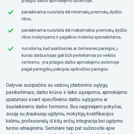
įstaigos darbo apmokėjimo sistemoje;
panaikinama nuostata dėl minimalių priemokų dydžio
ribos;
panaikinama nuostata dėl maksimalios priemokų dydžio
ribos mokytojams ir pagalbos mokiniui specialistams;
nurodoma, kad aukštesnės ar žemesnės pareigos, į
kurias darbuotojas gali būti perkeliamas po veiklos
vertinimo, yra įstaigos darbo apmokėjimo sistemoje
pagal pareigybių pakopas apibrėžtos pareigos;
Dalyviai susipažins su vadovų įdarbinimo sąlygų
pasikeitimais, darbo krūvio ir laiko sąsajomis, apmokėjimo
ypatumais esant specifinėms darbo sąlygoms ar
šiuolaikinėms darbo formoms. Bus nagrinėjami pokyčiai,
susiję su įtraukiuoju ugdymu, mokytojų kvalifikacijos
kėlimu, profesionalų iš kitų sričių integracija bei ugdymo
turinio atnaujinimu. Seminare taip pat sužinosite apie