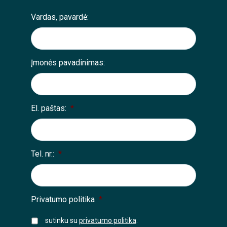
Vardas, pavardė:
Įmonės pavadinimas:
El. paštas:
*
Tel. nr.:
*
Privatumo politika
*
sutinku su
privatumo politika
.