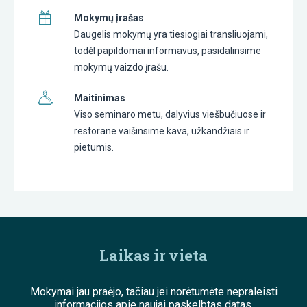
Mokymų įrašas
Daugelis mokymų yra tiesiogiai transliuojami,
todėl papildomai informavus, pasidalinsime
mokymų vaizdo įrašu.
Maitinimas
Viso seminaro metu, dalyvius viešbučiuose ir
restorane vaišinsime kava, užkandžiais ir
pietumis.
Laikas ir vieta
Mokymai jau praėjo, tačiau jei norėtumėte nepraleisti
informacijos apie naujai paskelbtas datas,