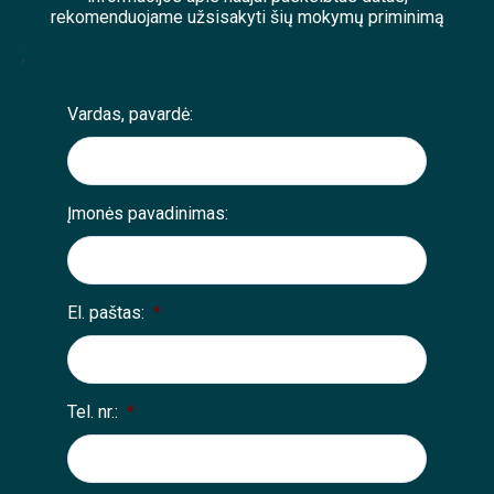
rekomenduojame užsisakyti šių mokymų priminimą
;
Vardas, pavardė:
Įmonės pavadinimas:
El. paštas:
*
Tel. nr.:
*