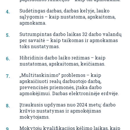
Sudėtingas darbas, darbas kelyje, lauko
sąlygomis – kaip nustatoma, apskaitoma,
apmokama.
Sutrumpintas darbo laikas 32 darbo valandų
per savaitė – kaip taikomas ir apmokamas
toks nustatymas.
Hibridinis darbo laiko režimas – kaip
nustatomas, apskaitomas, keičiamas.
„Multitaskinimo“ problemos – kaip
apskaičiuoti realų darbuotojo darbą,
prevencinės priemonės, įtaka darbo
apmokėjimui. Darbas elektroninėje erdvėje.
Įtraukusis ugdymas nuo 2024 metų: darbo
krūvio nustatymas ir apmokėjimas
mokytojams.
Mokytojų kvalifikacijos kėlimo laikas, kaip