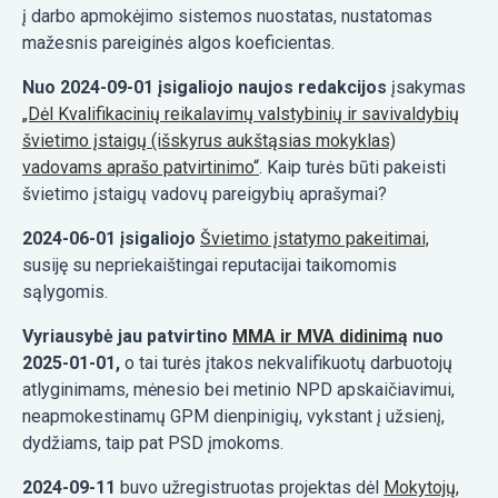
į darbo apmokėjimo sistemos nuostatas, nustatomas
mažesnis pareiginės algos koeficientas.
Nuo 2024-09-01 įsigaliojo naujos redakcijos
įsakymas
„Dėl Kvalifikacinių reikalavimų valstybinių ir savivaldybių
švietimo įstaigų (išskyrus aukštąsias mokyklas)
vadovams aprašo patvirtinimo“
. Kaip turės būti pakeisti
švietimo įstaigų vadovų pareigybių aprašymai?
2024-06-01 įsigaliojo
Švietimo įstatymo pakeitimai,
susiję su nepriekaištingai reputacijai taikomomis
sąlygomis.
Vyriausybė jau patvirtino
MMA ir MVA didinimą
nuo
2025-01-01,
o tai turės įtakos nekvalifikuotų darbuotojų
atlyginimams, mėnesio bei metinio NPD apskaičiavimui,
neapmokestinamų GPM dienpinigių, vykstant į užsienį,
dydžiams, taip pat PSD įmokoms.
2024-09-11
buvo užregistruotas projektas dėl
Mokytojų,