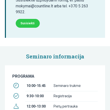
Susisiekite užpildydami formą, el. paštu
mokymai@countline.lt arba tel. +370 5 263
9922.
Susisiekti
Seminaro informacija
PROGRAMA
10:00-15:45
Seminaro trukmė
9:30-10:00
Registracija
12:00-13:00
Pietų pertrauka