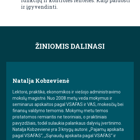
funkcijų ir kontrolės lentelės. Kaip paruošti
ir įgyvendinti.
ŽINIOMIS DALINASI
Natalja Kobzevienė
Lektorė, praktikė, ekonomikos ir viešojo administravimo
mokslų magistrė. Nuo 2008 metų veda mokymus ir
seminarus apskaitos pagal VSAFAS ir VAS, mokesčių bei
finansų valdymo temomis. Mokymų metu temos
pristatomos remiantis ne teoriniais, o praktiniais
pavyzdžiais, todėl sulaukia palankaus dalyvių įvertinimo.
Natalja Kobzevienė yra 3 knygų autorė: „Pajamų apskaita
pagal VSAFAS“, „Sąnaudų apskaita pagal VSAFAS“ ir