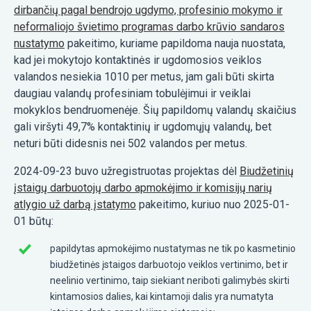
dirbančių pagal bendrojo ugdymo, profesinio mokymo ir
neformaliojo švietimo programas darbo krūvio sandaros
nustatymo
pakeitimo, kuriame papildoma nauja nuostata,
kad jei mokytojo kontaktinės ir ugdomosios veiklos
valandos nesiekia 1010 per metus, jam gali būti skirta
daugiau valandų profesiniam tobulėjimui ir veiklai
mokyklos bendruomenėje. Šių papildomų valandų skaičius
gali viršyti 49,7% kontaktinių ir ugdomųjų valandų, bet
neturi būti didesnis nei 502 valandos per metus.
2024-09-23 buvo užregistruotas projektas dėl
Biudžetinių
įstaigų darbuotojų darbo apmokėjimo ir komisijų narių
atlygio už darbą įstatymo
pakeitimo, kuriuo nuo 2025-01-
01 būtų:
papildytas apmokėjimo nustatymas ne tik po kasmetinio
biudžetinės įstaigos darbuotojo veiklos vertinimo, bet ir
neelinio vertinimo, taip siekiant neriboti galimybės skirti
kintamosios dalies, kai kintamoji dalis yra numatyta