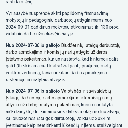
rasti tam lėšų.
Vyriausybė nusprendė skirti papildomą finansavimą
mokytojų ir pedagoginių darbuotojų atlyginimams nuo
2024-09-01 padidinus mokytojų atlyginimus iki 130 proc.
vidutinio darbo užmokesčio šalyje.
Nuo 2024-07-06 įsigaliojo
Biudžetinių įstaigų darbuotojų
darbo apmokėjimo ir komisijų narių atlygio už darbą
įstatymo pakeitimas
, kuriuo nustatyta, kad kintamoji dalis
gali būti skiriama ne tik atsižvelgiant į praėjusių metų
veiklos vertinimą, tačiau ir kitais darbo apmokėjimo
sistemoje numatytais atvejais.
Nuo 2024-07-06 įsigaliojo
Valstybės ir savivaldybių
įstaigų darbuotojų darbo apmokėjimo ir komisijų narių
atlygio už darbą įstatymo pakeitimas
, kuriuo nustatyta
aiški taisyklė, dėl kintamosios dalies mokėjimo tuo atveju,
kai biudžetinės įstaigos darbuotojų veikla už 2024 m.
įvertinama kaip neatitinkanti lūkesčių ir jiems, atsižvelgiant