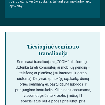
„Darbo užmokesčio apskaita, taikant suminę darbo laiko
apskaitą“.
Tiesioginė seminaro
transliacija
Seminarai transliuojami „ZOOM“ platformoje.
Užtenka turėti kompiuterį ar mobilųjį įrenginį –
telefoną ar planšetę (su internetu ir garso
sistema). Dalyviai, apmokėję sąskaitą, dieną
prieš seminarą el. paštu gauna nuorodą ir
prisijungimo instrukciją. Kilus nesklandumams,
visuomet galėsite kreiptis į mūsų IT
specialistus, kurie padės prisijungti prie