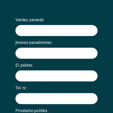
;
Vardas, pavardė:
Įmonės pavadinimas:
El. paštas:
*
Tel. nr.:
*
Privatumo politika
*