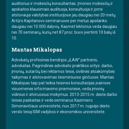
auditorius ir mokesčių konsultantas. Įmones mokesčių ir
apskaitos klausimais audituoja, konsultuoja ir joms
atstovauja valstybės institucijose jau daugiau nei 20 metų.
Artūro Kapitanovo seminaruose per metus apsilanko
daugiau nei 10 000 dalyvių. Kasmet lektorius veda daugiau
nei 70 seminarų, kurių net 87 proc. buvo įvertinti 10 balų iš
10.
Mantas Mikalopas
Advokatų profesinės bendrijos „iLAW“ partneris,
advokatas. Pagrindinės advokato praktikos sritys: darbo,
įmonių, sutarčių bei reklamos teisė, civilinės atsakomybės
taikymas ir atstovavimas teisminiuose ginčuose. Mantas
Mikalopas taip pat teikia teisines konsultacijas įvairiose
visuomenės informavimo priemonėse, veda įmonių
vidinius ir atviruosius mokymus. 2013-2015 m. dėstė darbo
teisės paskaitas ir vedė seminarus Kazimiero
Simonavičiaus universitete, nuo 2017 m. rugsėjo dėsto
verslo teisę ISM vadybos ir ekonomikos universitete.