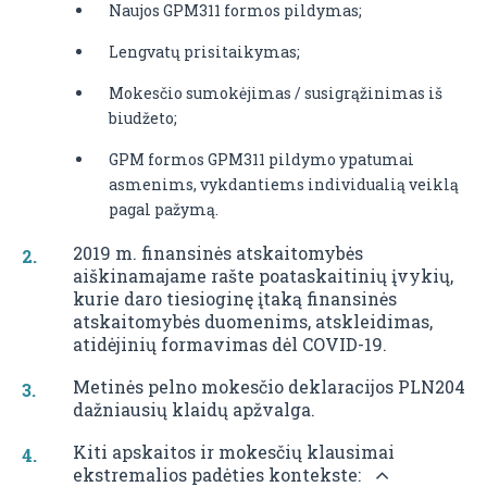
Naujos GPM311 formos pildymas;
Lengvatų prisitaikymas;
Mokesčio sumokėjimas / susigrąžinimas iš
biudžeto;
GPM formos GPM311 pildymo ypatumai
asmenims, vykdantiems individualią veiklą
pagal pažymą.
2019 m. finansinės atskaitomybės
aiškinamajame rašte poataskaitinių įvykių,
kurie daro tiesioginę įtaką finansinės
atskaitomybės duomenims, atskleidimas,
atidėjinių formavimas dėl COVID-19.
Metinės pelno mokesčio deklaracijos PLN204
dažniausių klaidų apžvalga.
Kiti apskaitos ir mokesčių klausimai
ekstremalios padėties kontekste: