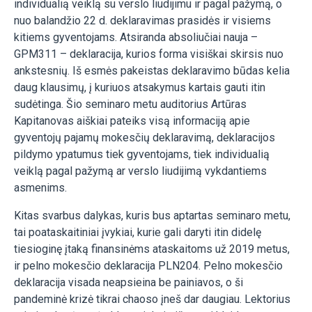
individualią veiklą su verslo liudijimu ir pagal pažymą, o
nuo balandžio 22 d. deklaravimas prasidės ir visiems
kitiems gyventojams. Atsiranda absoliučiai nauja –
GPM311 – deklaracija, kurios forma visiškai skirsis nuo
ankstesnių. Iš esmės pakeistas deklaravimo būdas kelia
daug klausimų, į kuriuos atsakymus kartais gauti itin
sudėtinga. Šio seminaro metu auditorius Artūras
Kapitanovas aiškiai pateiks visą informaciją apie
gyventojų pajamų mokesčių deklaravimą, deklaracijos
pildymo ypatumus tiek gyventojams, tiek individualią
veiklą pagal pažymą ar verslo liudijimą vykdantiems
asmenims.
Kitas svarbus dalykas, kuris bus aptartas seminaro metu,
tai poataskaitiniai įvykiai, kurie gali daryti itin didelę
tiesioginę įtaką finansinėms ataskaitoms už 2019 metus,
ir pelno mokesčio deklaracija PLN204. Pelno mokesčio
deklaracija visada neapsieina be painiavos, o ši
pandeminė krizė tikrai chaoso įneš dar daugiau. Lektorius