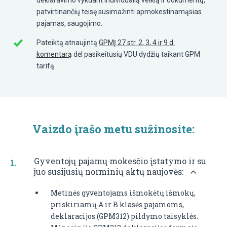
patvirtinančių teisę susimažinti apmokestinamąsias
pajamas, saugojimo.
Pateiktą atnaujintą
GPMĮ 27 str. 2, 3, 4 ir 9 d.
komentarą
dėl pasikeitusių VDU dydžių taikant GPM
tarifą.
Vaizdo įrašo metu sužinosite:
Gyventojų pajamų mokesčio įstatymo ir su
juo susijusių norminių aktų naujovės:
Metinės gyventojams išmokėtų išmokų,
priskiriamų A ir B klasės pajamoms,
deklaracijos (GPM312) pildymo taisyklės.