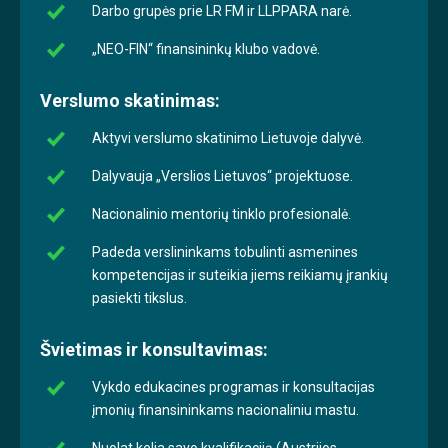
Darbo grupės prie LR FM ir LLPPARA narė.
„NEO-FIN“ finansininkų klubo vadovė.
Verslumo skatinimas:
Aktyvi verslumo skatinimo Lietuvoje dalyvė.
Dalyvauja „Verslios Lietuvos“ projektuose.
Nacionalinio mentorių tinklo profesionalė.
Padeda verslininkams tobulinti asmenines
kompetencijas ir suteikia jiems reikiamų įrankių
pasiekti tikslus.
Švietimas ir konsultavimas:
Vykdo edukacines programas ir konsultacijas
įmonių finansininkams nacionaliniu mastu.
Nuolat kelia savo kvalifikaciją (Austrijos