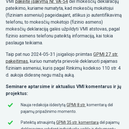
VMI
pakeitė įsakymą Nr. VA-54
dėl mokesčių deklaracijų
pateikimo, kuriame numatyta, kad mokesčių mokėtojui
(fiziniam asmeniui) pageidaujant, atlikus jo autentifikavimą
telefonu, to mokesčių mokėtojo (fizinio asmens)
mokesčių deklaraciją galės užpildyti VMI atstovas, pagal
fizinio asmens telefonu pateiktą informaciją, kai tokia
paslauga teikiama.
Taip pat nuo 2024-05-31 įsigaliojo priimtas
GPMĮ 27 str.
pakeitimas
, kuriuo numatyta prievolė deklaruoti pajamas
fiziniam asmeniui, kuris pagal Rinkimų kodekso 110 str. 4
d. aukoja didesnę negu mažą auką.
Seminare aptarsime ir aktualius VMI komentarus ir jų
projektus:
Nauja redakcija išdėstytą
GPMĮ 8 str.
komentarą dėl
pajamų pripažinimo momento.
Pateiktą atnaujintą
GPMĮ 35 str. komentarą
dėl pajamų
deklaravimo vykdant individualią veiklą ir dokumentų,