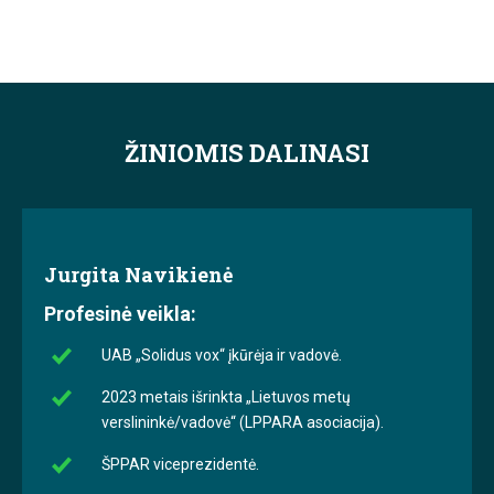
ŽINIOMIS DALINASI
Jurgita Navikienė
Profesinė veikla:
UAB „Solidus vox“ įkūrėja ir vadovė.
2023 metais išrinkta „Lietuvos metų
verslininkė/vadovė“ (LPPARA asociacija).
ŠPPAR viceprezidentė.