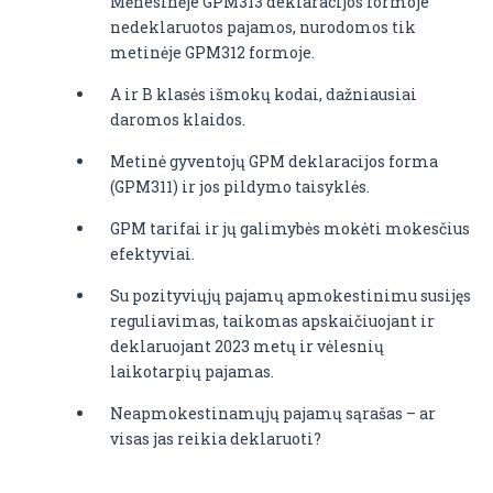
Mėnesinėje GPM313 deklaracijos formoje
nedeklaruotos pajamos, nurodomos tik
metinėje GPM312 formoje.
A ir B klasės išmokų kodai, dažniausiai
daromos klaidos.
Metinė gyventojų GPM deklaracijos forma
(GPM311) ir jos pildymo taisyklės.
GPM tarifai ir jų galimybės mokėti mokesčius
efektyviai.
Su pozityviųjų pajamų apmokestinimu susijęs
reguliavimas, taikomas apskaičiuojant ir
deklaruojant 2023 metų ir vėlesnių
laikotarpių pajamas.
Neapmokestinamųjų pajamų sąrašas – ar
visas jas reikia deklaruoti?