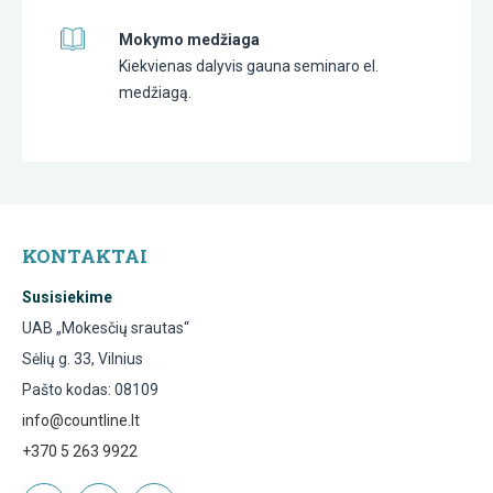
Mokymo medžiaga
Kiekvienas dalyvis gauna seminaro el.
medžiagą.
KONTAKTAI
Susisiekime
UAB „Mokesčių srautas“
Sėlių g. 33, Vilnius
Pašto kodas: 08109
info@countline.lt
+370 5 263 9922