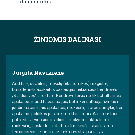
duomenimis.
ŽINIOMIS DALINASI
Jurgita Navikienė
Auditorė, socialinių mokslų (ekonomikos) magistrė,
buhalterinės apskaitos paslaugas teikiančios bendrovės
„Solidus vox“ direktorė. Bendrovė teikia ne tik buhalterinės
apskaitos ir audito paslaugas, bet ir konsultuoja fizinius ir
juridinius asmenis apskaitos, mokesčių, darbo santykių bei
apskaitos politikos pasirinkimo klausimais. Auditorė taip
pat veda viešuosius ir vidinius mokymus aktualiomis
mokesčių, apskaitos ir darbo užmokesčio skaičiavimo
temomis visoje Lietuvoje. Lektorės straipsniai yra