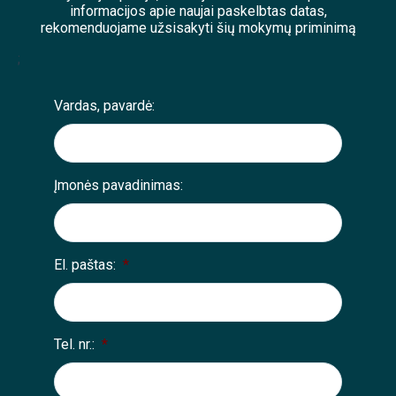
informacijos apie naujai paskelbtas datas,
rekomenduojame užsisakyti šių mokymų priminimą
;
Vardas, pavardė:
Įmonės pavadinimas:
El. paštas:
*
Tel. nr.:
*