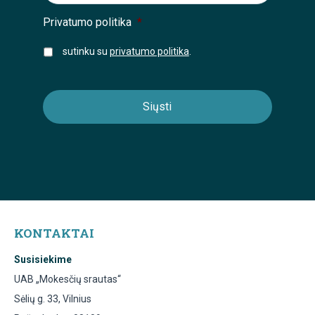
Privatumo politika
*
sutinku su
privatumo politika
.
KONTAKTAI
Susisiekime
UAB „Mokesčių srautas“
Sėlių g. 33, Vilnius