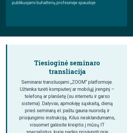
publikuojami buhalterių profesinėje spaudoje.
Tiesioginė seminaro
transliacija
Seminarai transliuojami „ZOOM“ platformoje.
Užtenka turėti kompiuterį ar mobilųjį įrenginį –
telefoną ar planšetę (su internetu ir garso
sistema). Dalyviai, apmokėję sąskaitą, dieną
prieš seminarą el. paštu gauna nuorodą ir
prisijungimo instrukciją. Kilus nesklandumams,
visuomet galėsite kreiptis į mūsų IT
specialistus, kurie padės prisijungti prie