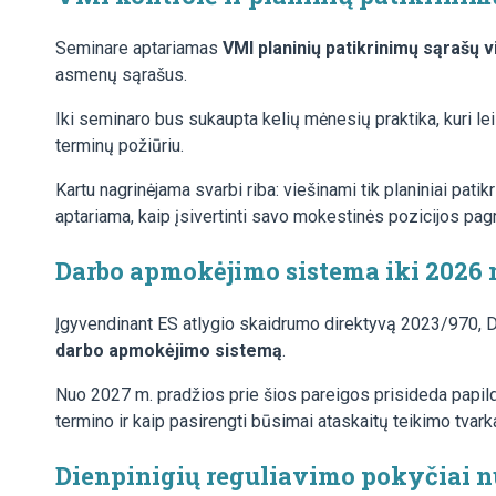
Seminare aptariamas
VMI planinių patikrinimų sąrašų 
asmenų sąrašus.
Iki seminaro bus sukaupta kelių mėnesių praktika, kuri lei
terminų požiūriu.
Kartu nagrinėjama svarbi riba: viešinami tik planiniai pati
aptariama, kaip įsivertinti savo mokestinės pozicijos pag
Darbo apmokėjimo sistema iki 2026 m
Įgyvendinant ES atlygio skaidrumo direktyvą 2023/970, Da
darbo apmokėjimo sistemą
.
Nuo 2027 m. pradžios prie šios pareigos prisideda papild
termino ir kaip pasirengti būsimai ataskaitų teikimo tvarka
Dienpinigių reguliavimo pokyčiai n