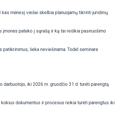
I kas mėnesį viešai skelbia planuojamų tikrinti juridinių
s įmonės pateko į sąrašą ir ką tai reiškia pasiruošimo
ius patikrinimus, lieka neviešinama. Todėl seminare
darbuotojo, iki 2026 m. gruodžio 31 d. turėti parengtą
kokius dokumentus ir procesus reikia turėti parengtus iki