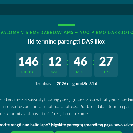
IVALOMA VISIEMS DARBDAVIAMS — NUO PIRMO DARBUOT
Iki termino parengti DAS liko:
146
12
46
26
:
:
:
DIENOS
VAL.
MIN.
SEK.
Terminas —
2026 m. gruodžio 31 d.
ieną: reikia suskirstyti pareigybes į grupes, apibrėžti atlygio sudedamą
rinti su vadovybe ir informuoti darbuotojus. Pradėjus dabar, terminą pasitik
o ne skubomis „ant paskutinės“ rengiamu dokumentu.
orite rengti nuo balto lapo? Įsigykite parengtą sprendimą pagal savo sekto