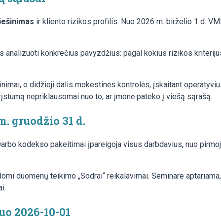
viešinimas
ir kliento rizikos profilis. Nuo 2026 m. birželio 1 d. VM
s analizuoti konkrečius pavyzdžius: pagal kokius rizikos kriteriju
krinimai, o didžioji dalis mokestinės kontrolės, įskaitant operatyv
rįstumą nepriklausomai nuo to, ar įmonė pateko į viešą sąrašą.
. gruodžio 31 d.
rbo kodekso pakeitimai įpareigoja visus darbdavius, nuo pirmojo 
omi duomenų teikimo „Sodrai“ reikalavimai. Seminare aptariama, 
i.
uo 2026-10-01