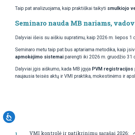
Taip pat analizuojama, kaip praktiškai taikyti
smulkiojo v
Seminaro nauda MB nariams, vadova
Dalyviai išeis su aiškiu supratimu, kaip 2026 m. liepos 1 
Seminaro metu taip pat bus aptariama metodika, kaip įsiv
apmokėjimo sistemai
parengti iki 2026 m. gruodžio 31 d
Dalyviai įgis aiškumo, kada MB įgyja
PVM registracijos 
naujausia teisės aktų ir VMI praktika, mokestinėms ir aps
VMI kontrolė ir patikrinimų sąrašai 2026: