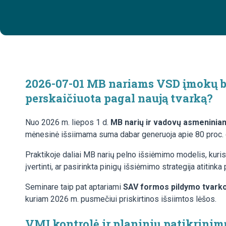
2026-07-01
MB nariams VSD įmokų baz
perskaičiuota pagal naują tvarką?
Nuo 2026 m. liepos 1 d.
MB narių ir vadovų asmeninia
mėnesinė išsiimama suma dabar generuoja apie 80 proc. d
Praktikoje daliai MB narių pelno išsiėmimo modelis, kuris
įvertinti, ar pasirinkta pinigų išsiėmimo strategija atitinka
Seminare taip pat aptariami
SAV formos pildymo tvarko
kuriam 2026 m. pusmečiui priskirtinos išsiimtos lėšos.
VMI kontrolė ir planinių patikrinim