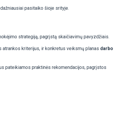
ažniausiai pasitaiko šioje srityje.
šmokėjimo strategiją, pagrįstą skaičiavimų pavyzdžiais.
atrankos kriterijus, ir konkretus veiksmų planas
darbo
 bus pateikiamos praktinės rekomendacijos, pagrįstos