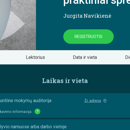
praktiniai sp
Jurgita Navikienė
REGISTRUOTIS
Lektorius
Data ir vieta
Di
Laikas ir vieta
untline mokymų auditorija
Žr. adresą
kavimo informacija:
?
lyvio namuose arba darbo vietoje