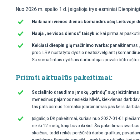
Nuo 2026 m. spalio 1 d. įsigalioja trys esminiai Dienpini
Naikinami vienos dienos komandiruočių Lietuvoje di
Nauja „ne visos dienos” taisyklė:
kai pirma ar paskuti
Keičiasi dienpinigių mažinimo tvarka:
panaikinamas „ob
proc. LRV nustatyto dydžio neatsižvelgiant į komandiruo
Su sumažintais dydžiais darbuotojas privalo būti raštu 
Priimti aktualūs pakeitimai:
Socialinio draudimo įmokų „grindų” sugriežtinimas
mėnesinės pajamos nesiekia MMA, kiekvienas darbdavys 
tas pats asmuo formaliai įdarbinamas pas kelis darbdav
Įsigaliojo DK pakeitimai, kuriais nuo 2027-01-01 pleči
ne iki 12 metų, kaip buvo iki šiol. Šis pakeitimas svarb
skaičius, todėl reikės peržiūrėti darbo grafikus, pavad