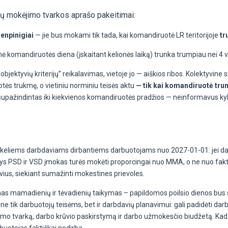
gių mokėjimo tvarkos aprašo pakeitimai:
enpinigiai
— jie bus mokami tik tada, kai komandiruotė LR teritorijoje
tr
nė komandiruotės diena (įskaitant kelionės laiką) trunka trumpiau nei 4 
jektyvių kriterijų” reikalavimas, vietoje jo — aiškios ribos. Kolektyvine s
tės trukmę, o vietiniu norminiu teisės aktu
— tik kai komandiruotė trun
supažindintas iki kiekvienos komandiruotės pradžios — neinformavus kyla 
keliems darbdaviams dirbantiems darbuotojams nuo 2027-01-01: jei dar
PSD ir VSD įmokas turės mokėti proporcingai nuo MMA, o ne nuo faktinio
ius, siekiant sumažinti mokestines prievoles.
amas mamadienių ir tėvadienių taikymas – papildomos poilsio dienos bus
us ne tik darbuotojų teisėms, bet ir darbdavių planavimui: gali padidėti 
avimo tvarką, darbo krūvio paskirstymą ir darbo užmokesčio biudžetą. Kad