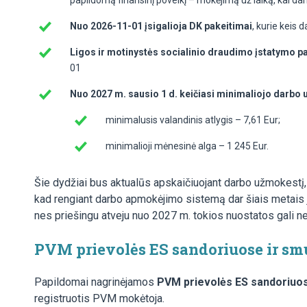
papildomą finansinį poveikį – mokėjimą už laiką, kai dar
Nuo 2026-11-01 įsigalioja DK pakeitimai
, kurie keis
Ligos ir motinystės socialinio draudimo įstatymo pa
01
Nuo 2027 m. sausio 1 d. keičiasi minimaliojo darbo
minimalusis valandinis atlygis – 7,61 Eur;
minimalioji mėnesinė alga – 1 245 Eur.
Šie dydžiai bus aktualūs apskaičiuojant darbo užmokest
kad rengiant darbo apmokėjimo sistemą dar šiais metais 
nes priešingu atveju nuo 2027 m. tokios nuostatos gali nea
PVM prievolės ES sandoriuose ir sm
Papildomai nagrinėjamos
PVM prievolės ES sandoriuo
registruotis PVM mokėtoja.