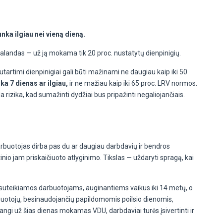
unka ilgiau nei vieną dieną.
valandas — už ją mokama tik 20 proc. nustatytų dienpinigių.
utartimi dienpinigiai gali būti mažinami ne daugiau kaip iki 50
ka 7 dienas ar ilgiau,
ir ne mažiau kaip iki 65 proc. LRV normos.
rizika, kad sumažinti dydžiai bus pripažinti negaliojančiais.
buotojas dirba pas du ar daugiau darbdavių ir bendros
 jam priskaičiuoto atlyginimo. Tikslas — uždaryti spragą, kai
 suteikiamos darbuotojams, auginantiems vaikus iki 14 metų, o
darbuotojų, besinaudojančių papildomomis poilsio dienomis,
angi už šias dienas mokamas VDU, darbdaviai turės įsivertinti ir