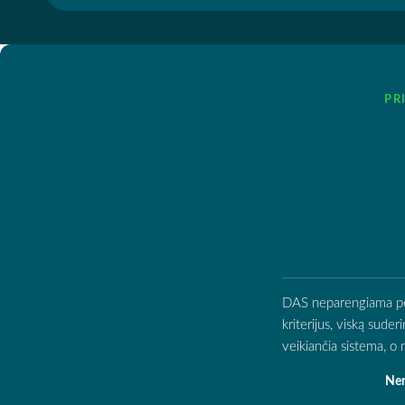
PR
DAS neparengiama per d
kriterijus, viską sude
veikiančia sistema, 
Nen