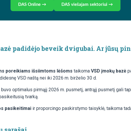
DAS Online →
DAS viešajam sektoriui →
ė padidėjo beveik dvigubai. Ar jūsų pini
ms poreikiams išsiimtoms lėšoms
taikoma
VSD įmokų bazė
pa
idesnę VSD naštą nei iki 2026 m. birželio 30 d.
 buvo optimalus pirmąjį 2026 m. pusmetį, antrąjį pusmetį gali tap
 pasikeitusią tvarką.
s pasikeitimai
ir proporcingo paskirstymo taisyklė, taikoma tada
ų sąrašai