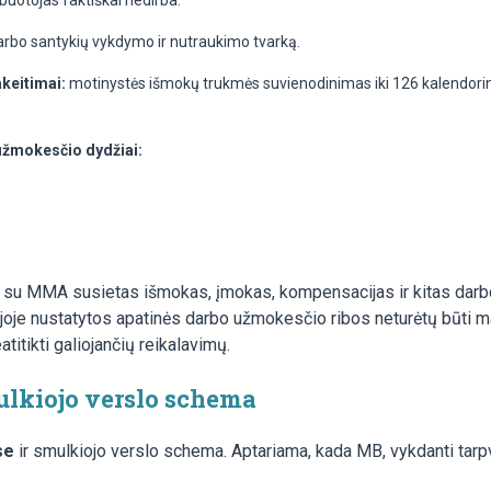
buotojas faktiškai nedirba.
 darbo santykių vykdymo ir nutraukimo tvarką.
keitimai:
motinystės išmokų trukmės suvienodinimas iki 126 kalendorin
 užmokesčio dydžiai:
į, su MMA susietas išmokas, įmokas, kompensacijas ir kitas dar
joje nustatytos apatinės darbo užmokesčio ribos neturėtų būti m
titikti galiojančių reikalavimų.
ulkiojo verslo schema
se
ir smulkiojo verslo schema. Aptariama, kada MB, vykdanti tarp