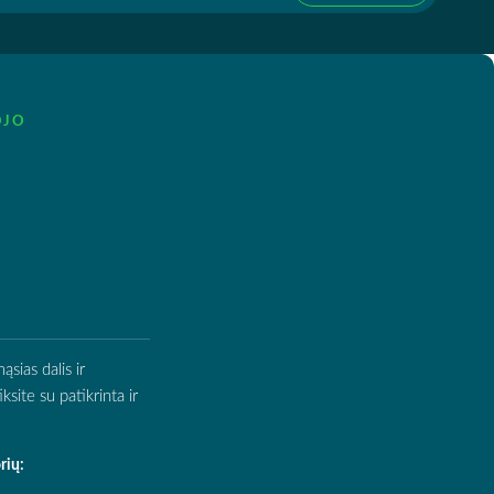
OJO
sias dalis ir
site su patikrinta ir
rių: