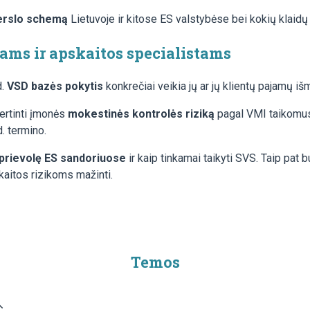
erslo schemą
Lietuvoje ir kitose ES valstybėse bei kokių klaidų d
ms ir apskaitos specialistams
d.
VSD bazės pokytis
konkrečiai veikia jų ar jų klientų pajamų i
ertinti įmonės
mokestinės kontrolės riziką
pagal VMI taikomus 
. termino.
prievolę ES sandoriuose
ir kaip tinkamai taikyti SVS. Taip pat
kaitos rizikoms mažinti.
Temos