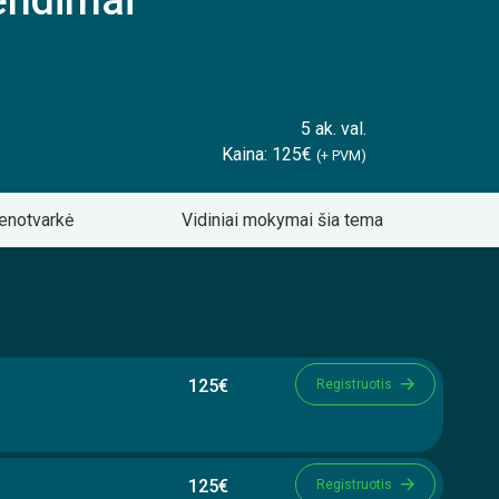
rendimai
5 ak. val.
Kaina: 125€
(+ PVM)
enotvarkė
Vidiniai mokymai šia tema
125€
Registruotis
125€
Registruotis