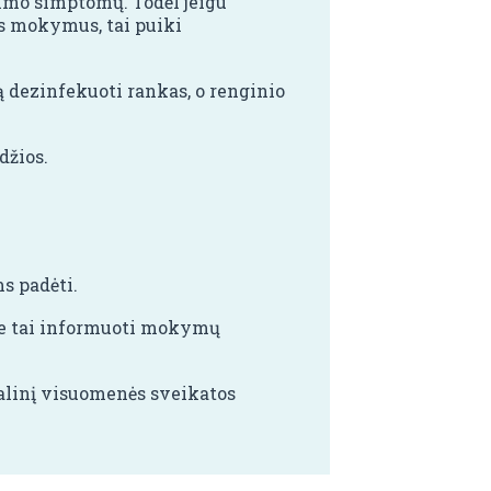
limo simptomų. Todėl jeigu
us mokymus, tai puiki
 dezinfekuoti rankas, o renginio
džios.
s padėti.
ie tai informuoti mokymų
alinį visuomenės sveikatos