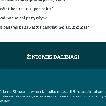
čiai, kad tau turi pasisekti?
 kai nuolat esi pavyzdys?
esi padaręs kelis kartus daugiau nei aplinkiniai?
ŽINIOMIS DALINASI
, turinti 23 metų mokymų ir konsultavimo patirtį, 9 metų patirtį atranko
aliai valdyti svarbias, kartais ir ekstremalias situacijas: nuo statutinių
 atstovų.