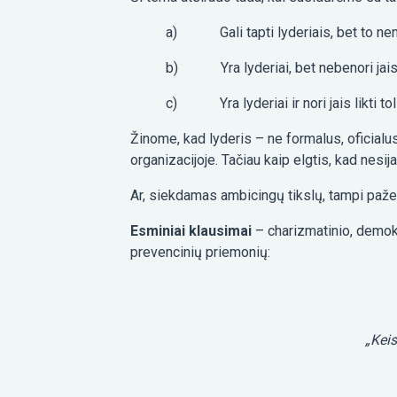
a) Gali tapti lyderiais, bet to nen
b) Yra lyderiai, bet nebenori jais b
c) Yra lyderiai ir nori jais likti tol
Žinome, kad lyderis – ne formalus, oficialus 
organizacijoje. Tačiau kaip elgtis, kad nes
Ar, siekdamas ambicingų tikslų, tampi paž
Esminiai klausimai
– charizmatinio, demokra
prevencinių priemonių:
„Keis