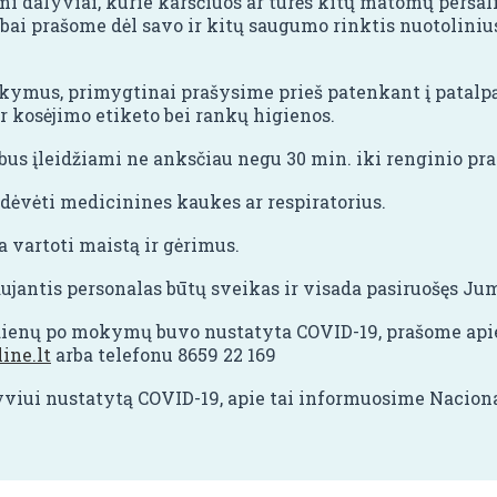
i dalyviai, kurie karščiuos ar turės kitų matomų perša
 labai prašome dėl savo ir kitų saugumo rinktis nuotolini
kymus, primygtinai prašysime prieš patenkant į patalpą
r kosėjimo etiketo bei rankų higienos.
us įleidžiami ne anksčiau negu 30 min. iki renginio pra
vėti medicinines kaukes ar respiratorius.
artoti maistą ir gėrimus.
ujantis personalas būtų sveikas ir visada pasiruošęs Jum
 dienų po mokymų buvo nustatyta COVID-19, prašome ap
ine.lt
arba telefonu 8659 22 169
yviui nustatytą COVID-19, apie tai informuosime Nacion