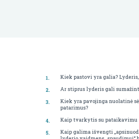
Kiek pastovi yra galia? Lyderis, 
Ar stiprus lyderis gali sumažin
Kiek yra pavojinga nuolatinė sėk
patarimus?
Kaip tvarkytis su pataikavimu i
Kaip galima išvengti „apsinuod
lyderio vaidmens „spaudimui“ b