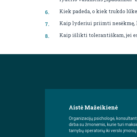
Kiek padeda, o kiek trukdo lūkes
Kaip lyderiui priimti nesėkmę,
Kaip išlikti tolerantiškam, jei 
Aistė Mažeikienė
Organizacijų psichologė, konsultantė
dirba su žmonėmis, kurie turi maksim
tarnybų operatorių iki verslo įmonių