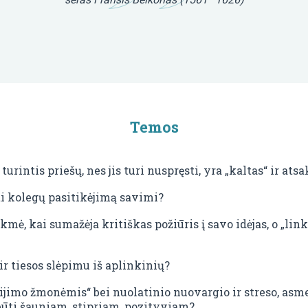
Temos
turintis priešų, nes jis turi nuspręsti, yra „kaltas“ ir ats
ti kolegų pasitikėjimą savimi?
mė, kai sumažėja kritiškas požiūris į savo idėjas, o „li
r tiesos slėpimu iš aplinkinių?
ijimo žmonėmis“ bei nuolatinio nuovargio ir streso, asm
ūti šauniam, stipriam, pozityviam?