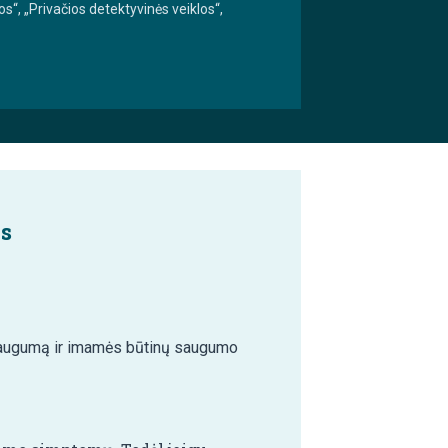
s“, „Privačios detektyvinės veiklos“,
as
ų saugumą ir imamės būtinų saugumo