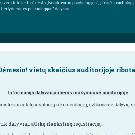
versitete lektorė dėsto „Bendravimo psichologijos“, „Teisės psichologijo
 bei lyderystės psichologijos“ dalykus.
Dėmesio!
vietų skaičius auditorijoje ribot
Informacija dalyvaujantiems mokymuose auditorijoje
isterijos ir kitų institucijų rekomendacijų, užtikriname dalyvi
ik dalyviai, atlikę išankstinę registraciją.