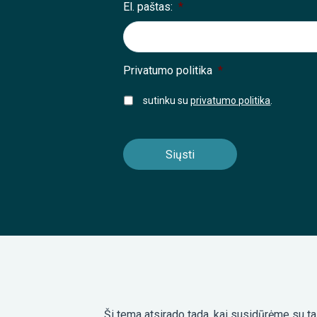
El. paštas:
*
Privatumo politika
*
sutinku su
privatumo politika
.
Ši tema atsirado tada, kai susidūrėme su ta