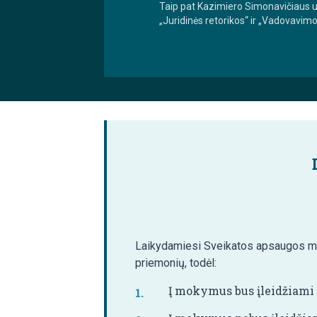
Taip pat Kazimiero Simonavičiaus uni
„Juridinės retorikos“ ir „Vadovavimo
Laikydamiesi Sveikatos apsaugos min
priemonių, todėl:
Į mokymus bus įleidžiami t