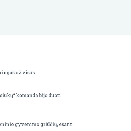
akingas už visus.
nksiukų“ komanda bijo duoti
eninio gyvenimo griūčių, esant