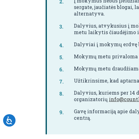
Į mokymus nebus įleidžiam
sergate, jaučiatės blogai,
alternatyva.
Dalyvius, atvykusius į mo
metu laikytis čiaudėjimo i
Dalyviai į mokymų erdvę b
Mokymų metu privaloma dė
Mokymų metu draudžiama v
Užtikrinsime, kad aptarna
Dalyvius, kuriems per 14
organizatorių
info@countl
Gavę informaciją apie dal
centrą.