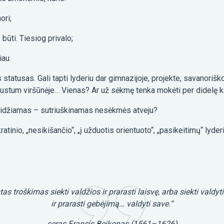
ori;
ūti. Tiesiog privalo;
iau.
statusas. Gali tapti lyderiu dar gimnazijoje, projekte, savanoriškoje
ijaustum viršūnėje… Vienas? Ar už sėkmę tenka mokėti per didelę 
eidžiamas – sutriuškinamas nesėkmės atveju?
tinio, „nesikišančio“, „į užduotis orientuoto“, „pasikeitimų“ lyd
tas troškimas siekti valdžios ir prarasti laisvę, arba siekti valdyti
ir prarasti gebėjimą… valdyti save.“
seras Fransis Beikonas (1561–1626)