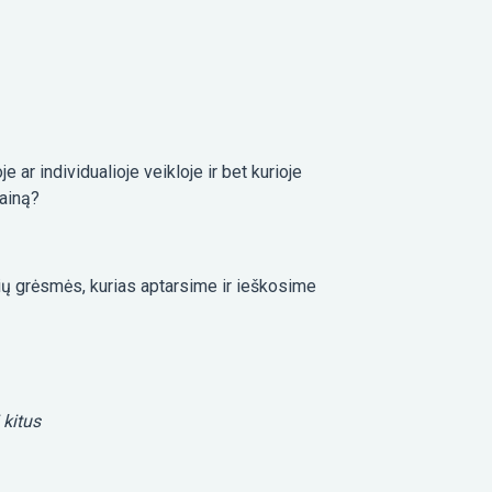
 ar individualioje veikloje ir bet kurioje
kainą?
erių grėsmės, kurias aptarsime ir ieškosime
 kitus