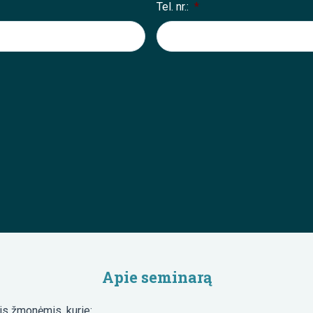
Tel. nr.:
*
Apie seminarą
is žmonėmis, kurie: