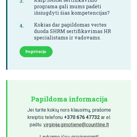
programa gali mums padėti
išsiugdyti šias kompetencijas?
Kokias dar papildomas vertes
duoda SHRM sertifikavimas HR
specialistams ir vadovams.
Registracija
Papildoma informacija
Jei turite kokių nors klausimų, prašome
kreiptis telefonu
+370 676 47732
ar el.
paštu:
virginija.giniotiene@countline.lt
Laukiame jūsų prisijungiant!