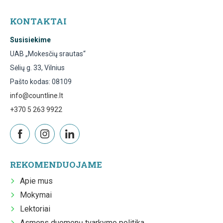
KONTAKTAI
Susisiekime
UAB „Mokesčių srautas“
Sėlių g. 33, Vilnius
Pašto kodas: 08109
info@countline.lt
+370 5 263 9922
REKOMENDUOJAME
Apie mus
Mokymai
Lektoriai
Asmens duomenų tvarkymo politika