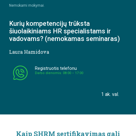
Nemokami mokymai.
Kurių kompetencijų trūksta
šiuolaikiniams HR specialistams ir
vadovams? (nemokamas seminaras)
Laura Hamidova
Registruotis telefonu
Darbo dienomis: 08:00 – 17:00
1 ak. val.
Kaip SHRM sertifikavimas gali