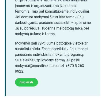
Organizuojame ir vedame vidinius mokymus
įmonėms ir organizacijoms įvairiomis
temomis. Taip pat konsultuojame individualiai.
Jei domina mokymai šia ar kita tema Jūsų
darbuotojams, prašome susisiekti – aptarsime
Jūsų poreikius, suderinsime patogų laiką bei
mokymų trukmę ir formą.
Mokymai gali vykti Jums patogioje vietoje ar
nuotoliniu būdu. Esant poreikiui, Jūsų įmonei
paruošime individualią mokymų programą.
Susisiekite užpildydami formą, el. paštu
mokymai@countline.lt arba tel. +370 5 263
9922.
Susisiekti