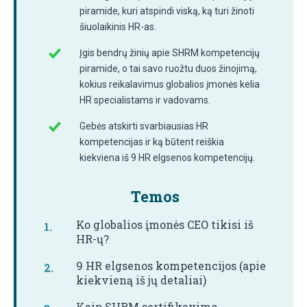
piramide, kuri atspindi viską, ką turi žinoti
šiuolaikinis HR-as.
Įgis bendrų žinių apie SHRM kompetencijų
piramide, o tai savo ruožtu duos žinojimą,
kokius reikalavimus globalios įmonės kelia
HR specialistams ir vadovams.
Gebės atskirti svarbiausias HR
kompetencijas ir ką būtent reiškia
kiekviena iš 9 HR elgsenos kompetencijų.
Temos
Ko globalios įmonės CEO tikisi iš
HR-ų?
9 HR elgsenos kompetencijos (apie
kiekvieną iš jų detaliai)
Kaip SHRM sertifikavimo