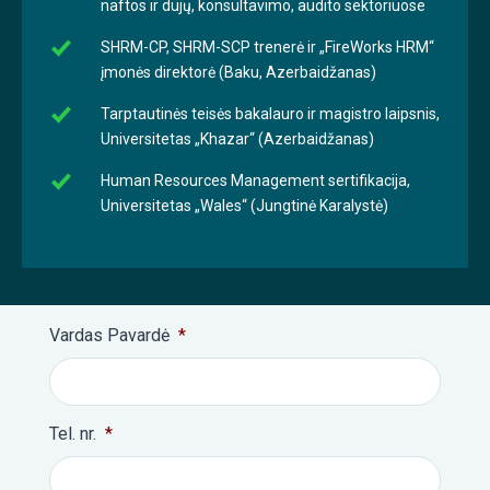
naftos ir dujų, konsultavimo, audito sektoriuose
SHRM-CP, SHRM-SCP trenerė ir „FireWorks HRM“
įmonės direktorė (Baku, Azerbaidžanas)
Tarptautinės teisės bakalauro ir magistro laipsnis,
Universitetas „Khazar“ (Azerbaidžanas)
Human Resources Management sertifikacija,
Universitetas „Wales“ (Jungtinė Karalystė)
Vardas Pavardė
*
Tel. nr.
*