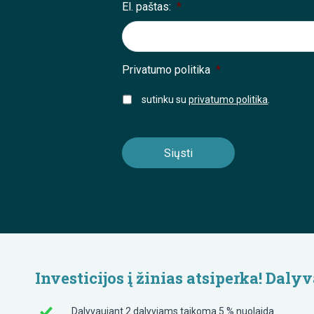
El. paštas:
*
Privatumo politika
*
sutinku su
privatumo politika
.
Investicijos į žinias atsiperka! Da
Dalyvaujant 2 dalyviams taikoma 5 % nuolaida