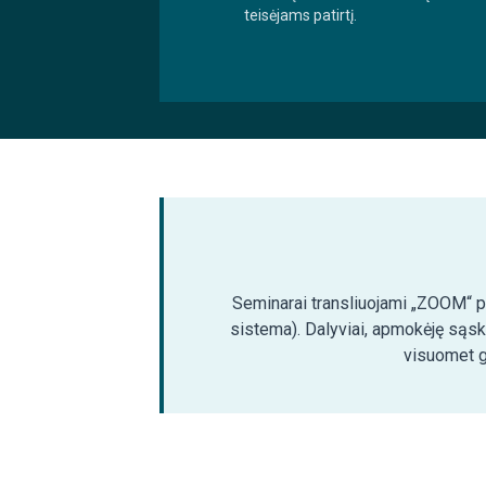
teisėjams patirtį.
Seminarai transliuojami „ZOOM“ pla
sistema). Dalyviai, apmokėję sąsk
visuomet ga