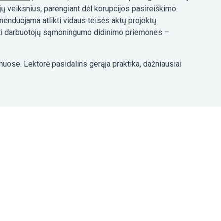
 jų veiksnius, parengiant dėl korupcijos pasireiškimo
enduojama atlikti vidaus teisės aktų projektų
ikyti darbuotojų sąmoningumo didinimo priemones –
ose. Lektorė pasidalins gerąja praktika, dažniausiai