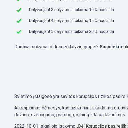
Dalyvaujant 3 dalyviams taikoma 10 % nuolaida
Dalyvaujant 4 dalyviams taikoma 15 % nuolaida
Dalyvaujant 5 dalyviams taikoma 20 % nuolaida
Domina mokymai didesnei dalyvių grupei?
Susisiekite
i
Švietimo įstaigose yra savitos korupcijos rizikos pasire
Atkreipiamas dėmesys, kad užtikrinant skaidrumą organizaci
dovanų, svetingumo, pramogų, išlaidų ir kitus klausimus.
2022-10-01 įsigaliojo įsakymo
„Dėl Korupcijos pasireišk