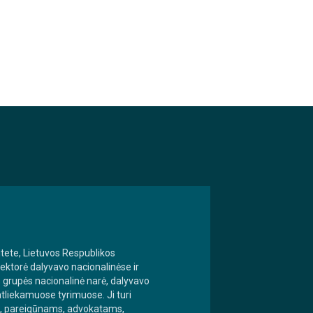
itete, Lietuvos Respublikos
 Lektorė dalyvavo nacionalinėse ir
s grupės nacionalinė narė, dalyvavo
atliekamuose tyrimuose. Ji turi
ms, pareigūnams, advokatams,