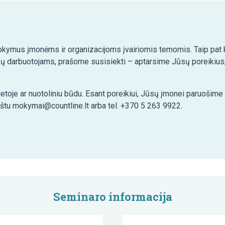
kymus įmonėms ir organizacijoms įvairiomis temomis. Taip pat ko
ų darbuotojams, prašome susisiekti – aptarsime Jūsų poreikius,
etoje ar nuotoliniu būdu. Esant poreikiui, Jūsų įmonei paruošim
aštu mokymai@countline.lt arba tel. +370 5 263 9922.
Seminaro informacija