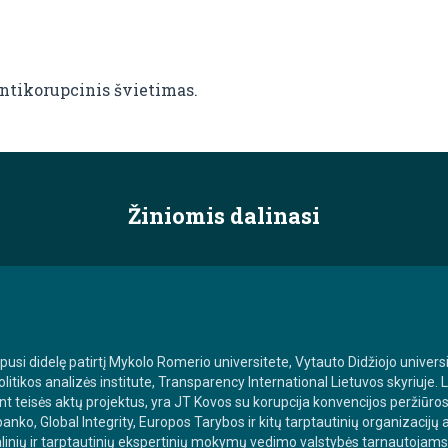
antikorupcinis švietimas.
Žiniomis dalinasi
usi didelę patirtį Mykolo Romerio universitete, Vytauto Didžiojo univers
olitikos analizės institute, Transparency International Lietuvos skyriuje.
t teisės aktų projektus, yra JT Kovos su korupcija konvencijos peržiūro
anko, Global Integrity, Europos Tarybos ir kitų tarptautinių organizacijų 
alinių ir tarptautinių ekspertinių mokymų vedimo valstybės tarnautoja