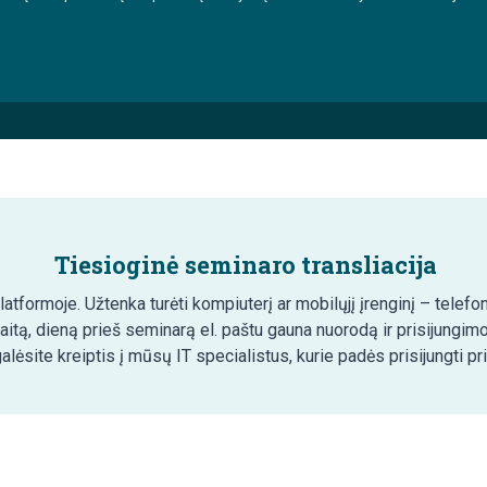
Tiesioginė seminaro transliacija
tformoje. Užtenka turėti kompiuterį ar mobilųjį įrenginį – telefon
aitą, dieną prieš seminarą el. paštu gauna nuorodą ir prisijungim
lėsite kreiptis į mūsų IT specialistus, kurie padės prisijungti pr