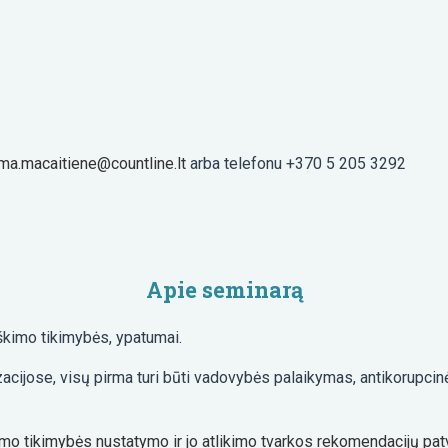
lma.macaitiene@countline.lt
arba telefonu +370 5 205 3292
Apie seminarą
iškimo tikimybės, ypatumai.
jose, visų pirma turi būti vadovybės palaikymas, antikorupcinė po
imo tikimybės nustatymo ir jo atlikimo tvarkos rekomendacijų patv