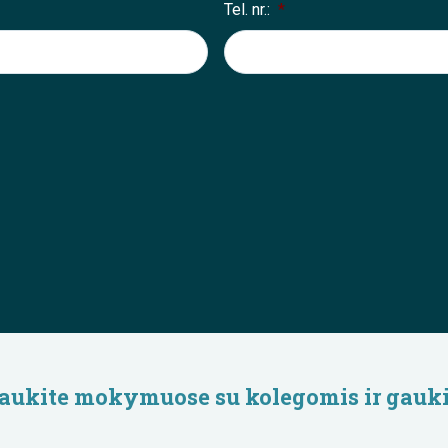
Tel. nr.:
*
lyvaukite mokymuose su kolegomis ir gauki