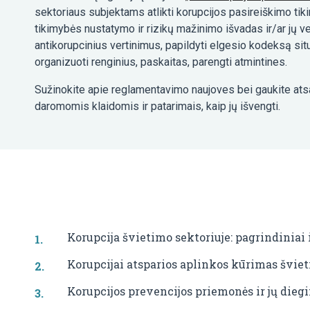
sektoriaus subjektams atlikti korupcijos pasireiškimo tiki
tikimybės nustatymo ir rizikų mažinimo išvadas ir/ar jų 
antikorupcinius vertinimus, papildyti elgesio kodeksą si
organizuoti renginius, paskaitas, parengti atmintines.
Sužinokite apie reglamentavimo naujoves bei gaukite atsa
daromomis klaidomis ir patarimais, kaip jų išvengti.
Korupcija švietimo sektoriuje: pagrindiniai i
Korupcijai atsparios aplinkos kūrimas švieti
Korupcijos prevencijos priemonės ir jų dieg