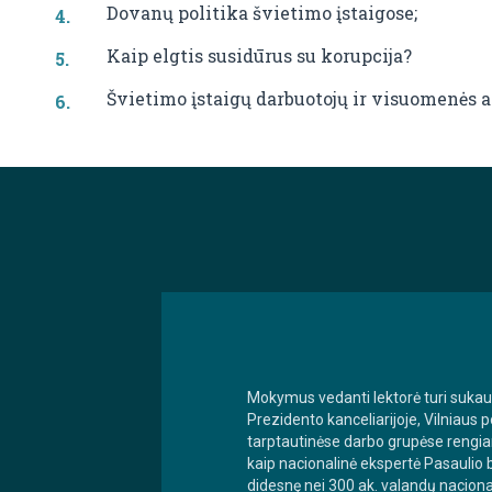
Dovanų politika švietimo įstaigose;
Kaip elgtis susidūrus su korupcija?
Švietimo įstaigų darbuotojų ir visuomenės 
Mokymus vedanti lektorė turi sukaup
Prezidento kanceliarijoje, Vilniaus p
tarptautinėse darbo grupėse rengian
kaip nacionalinė ekspertė Pasaulio b
didesnę nei 300 ak. valandų nacion