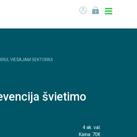
0
RIUI, VIEŠAJAM SEKTORIUI
evencija švietimo
4 ak. val.
Kaina: 70€