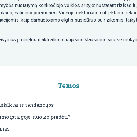
mybės nustatymą konkrečioje veiklos srityje: nustatant rizikas ir
veiksnių šalinimo priemones. Viešojo sektoriaus subjektams rekom
tuacijomis, kaip darbuotojams elgtis susidūrus su rizikomis, ta
kymus į minėtus ir aktualius susijusius klausimus šiuose mokymu
Temos
ššūkiai ir tendencijos.
mo įstaigoje: nuo ko pradėti?
imas;