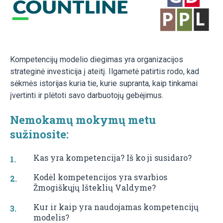
Kompetencijų modelio diegimas yra organizacijos
strateginė investicija į ateitį. Ilgametė patirtis rodo, kad
sėkmės istorijas kuria tie, kurie supranta, kaip tinkamai
įvertinti ir plėtoti savo darbuotojų gebėjimus.
Nemokamų mokymų metu
sužinosite:
Kas yra kompetencija? Iš ko ji susidaro?
Kodėl kompetencijos yra svarbios
Žmogiškųjų Išteklių Valdyme?
Kur ir kaip yra naudojamas kompetencijų
modelis?