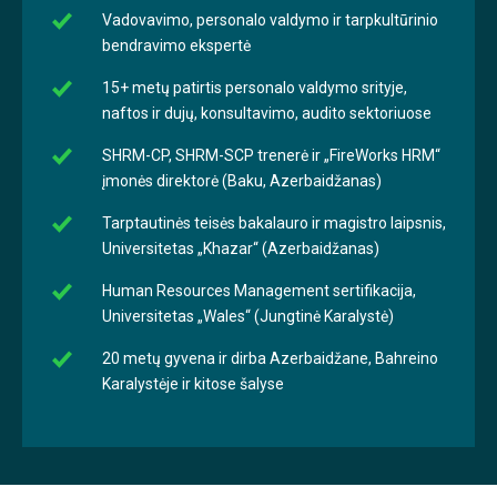
Vadovavimo, personalo valdymo ir tarpkultūrinio
bendravimo ekspertė
15+ metų patirtis personalo valdymo srityje,
naftos ir dujų, konsultavimo, audito sektoriuose
SHRM-CP, SHRM-SCP trenerė ir „FireWorks HRM“
įmonės direktorė (Baku, Azerbaidžanas)
Tarptautinės teisės bakalauro ir magistro laipsnis,
Universitetas „Khazar“ (Azerbaidžanas)
Human Resources Management sertifikacija,
Universitetas „Wales“ (Jungtinė Karalystė)
20 metų gyvena ir dirba Azerbaidžane, Bahreino
Karalystėje ir kitose šalyse