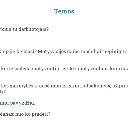
Temos
ykius su darbuotojais?
 kaip jie keičiasi? Motyvacijos darbe modeliai: nepinigin
kurie padeda motyvuoti ir išlikti motyvuotam: kaip dažn
ealios galimybės ir gebėjimai prisiimti atsakomybę už pri
ti?
iniu pavyzdžiu.
anas: nuo ko pradėti?