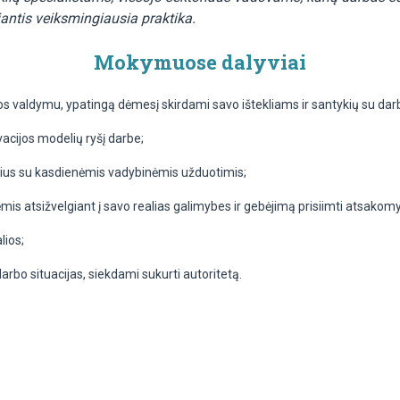
iantis veiksmingiausia praktika.
Mokymuose dalyviai
andos valdymu, ypatingą dėmesį skirdami savo ištekliams ir santykių su
vacijos modelių ryšį darbe;
sius su kasdienėmis vadybinėmis užduotimis;
is atsižvelgiant į savo realias galimybes ir gebėjimą prisiimti atsakomy
lios;
darbo situacijas, siekdami sukurti autoritetą.