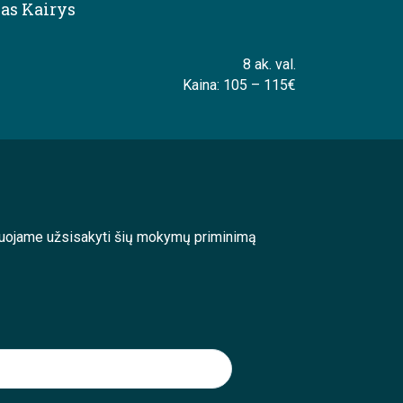
as Kairys
8 ak. val.
Kaina: 105 – 115€
enduojame užsisakyti šių mokymų priminimą