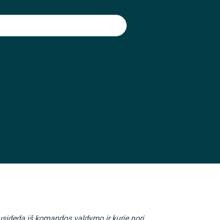
usideda iš komandos valdymo ir kurie nori