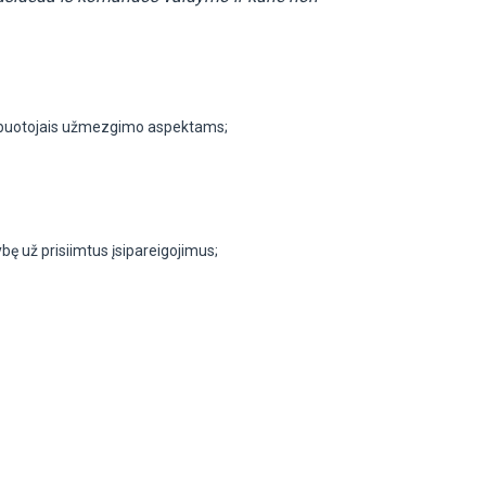
 darbuotojais užmezgimo aspektams;
bę už prisiimtus įsipareigojimus;