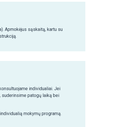
ma). Apmokėjus sąskaitą, kartu su
trukciją.
nsultuojame individualiai. Jei
 suderinsime patogų laiką bei
e individualią mokymų programą.