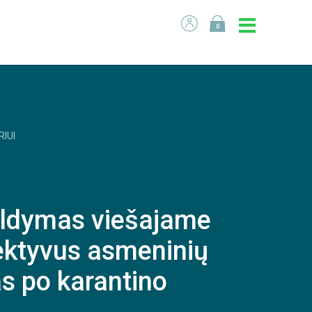
0
RIUI
ldymas viešajame
fektyvus asmeninių
s po karantino