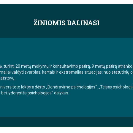
ŽINIOMIS DALINASI
, turinti 20 metų mokymų ir konsultavimo patirtį, 9 metų patirtį atranko
aliai valdyti svarbias, kartais ir ekstremalias situacijas: nuo statutinių
 atstovų.
versitete lektorė dėsto „Bendravimo psichologijos“, „Teisės psichologijo
 bei lyderystės psichologijos“ dalykus.