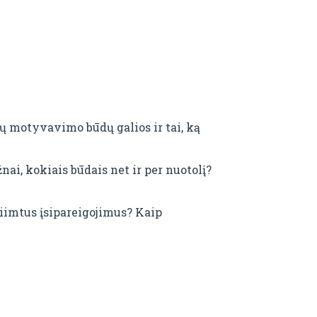
ių motyvavimo būdų galios ir tai, ką
ai, kokiais būdais net ir per nuotolį?
siimtus įsipareigojimus? Kaip