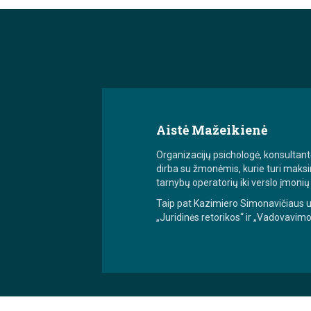
Aistė Mažeikienė
Organizacijų psichologė, konsultantė
dirba su žmonėmis, kurie turi maksim
tarnybų operatorių iki verslo įmonių
Taip pat Kazimiero Simonavičiaus uni
„Juridinės retorikos“ ir „Vadovavimo