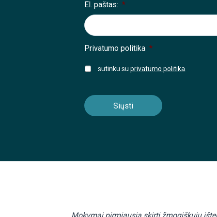
El. paštas:
*
Privatumo politika
*
sutinku su
privatumo politika
.
Mokymai pirmiausia skirti žmogiškųjų ište