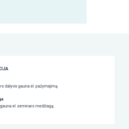
IJA
ro dalyvis gauna el. pažymėjimą.
ga
s gauna el. seminaro medžiagą.