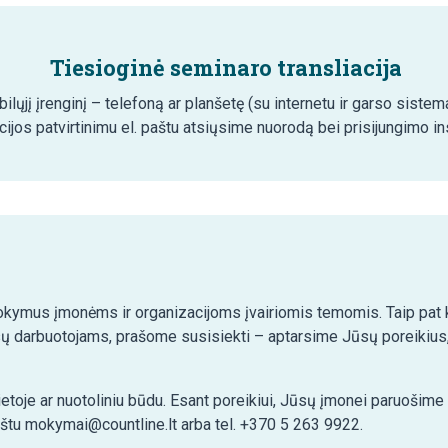
Tiesioginė seminaro transliacija
ilųjį įrenginį – telefoną ar planšetę (su internetu ir garso siste
cijos patvirtinimu el. paštu atsiųsime nuorodą bei prisijungimo ins
kymus įmonėms ir organizacijoms įvairiomis temomis. Taip pat ko
ų darbuotojams, prašome susisiekti – aptarsime Jūsų poreikius,
etoje ar nuotoliniu būdu. Esant poreikiui, Jūsų įmonei paruošim
aštu mokymai@countline.lt arba tel. +370 5 263 9922.