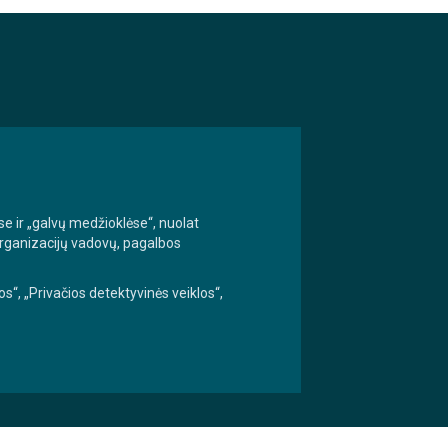
se ir „galvų medžioklėse“, nuolat
 organizacijų vadovų, pagalbos
s“, „Privačios detektyvinės veiklos“,