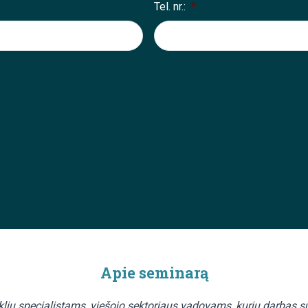
Tel. nr.:
*
Apie seminarą
klių specialistams, viešojo sektoriaus vadovams, kurių darbas s