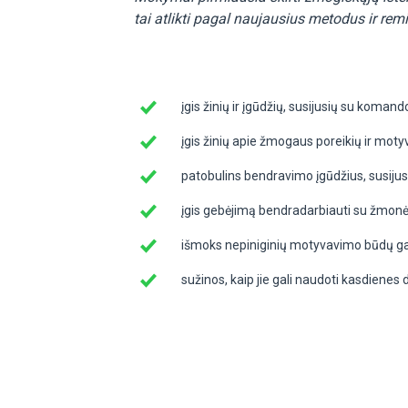
tai atlikti pagal naujausius metodus ir rem
įgis žinių ir įgūdžių, susijusių su kom
įgis žinių apie žmogaus poreikių ir moty
patobulins bendravimo įgūdžius, susiju
įgis gebėjimą bendradarbiauti su žmonėm
išmoks nepiniginių motyvavimo būdų ga
sužinos, kaip jie gali naudoti kasdienes 