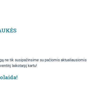
KAUKĖS
ogą ne tik susipažinsime su pačiomis aktualiausiomis
entinį laikotarpį kartu!
olaida!