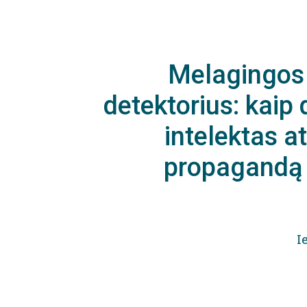
Melagingos
detektorius: kaip d
intelektas a
propagandą 
I