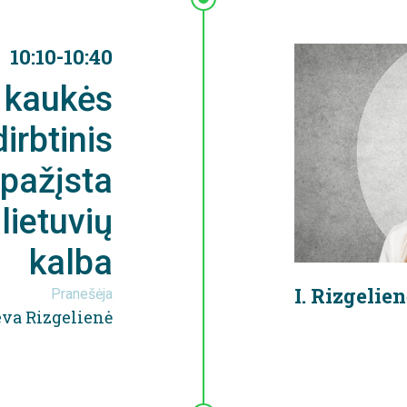
10:10-10:40
 kaukės
irbtinis
tpažįsta
lietuvių
kalba
I. Rizgelie
Pranešėja
eva Rizgelienė