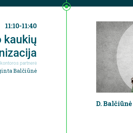
11:10-11:40
o kaukių
izacija
kontoros partnerė
ginta Balčiūnė
D. Balčiūnė