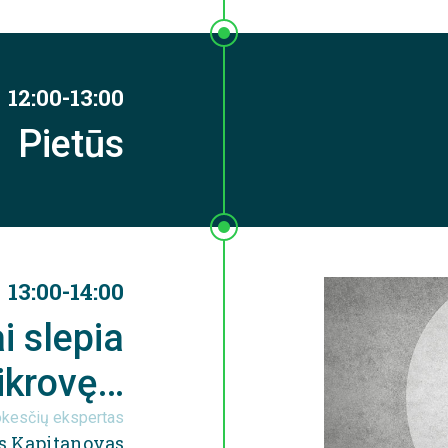
12:00-13:00
Pietūs
13:00-14:00
i slepia
tikrovę…
okesčių ekspertas
s Kapitanovas