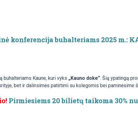
inė konferencija buhalteriams 2025 m.: 
ą buhalteriams Kaune, kuri vyks
„Kauno doke”
. Šią ypatingą pr
ityje, bet ir dalinsimės patirtimi su kolegomis bei paminėsime šv
io!
Pirmiesiems 20 bilietų taikoma 30% nu