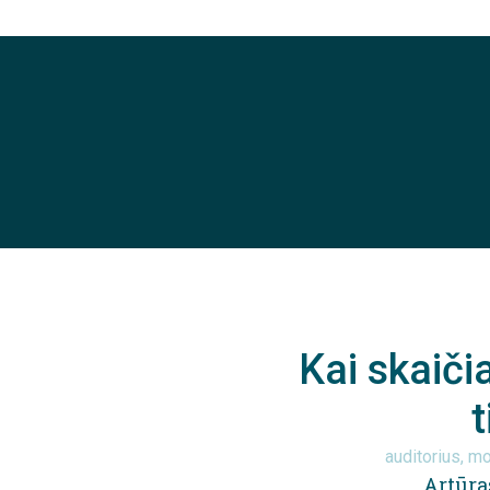
Kai skaičia
auditorius, m
Artūra