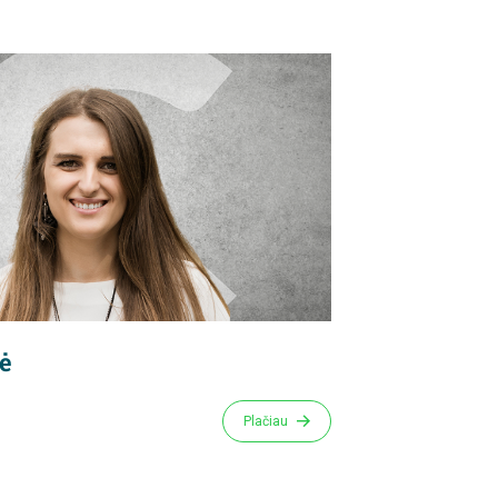
nė
Plačiau