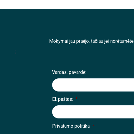
Mokymai jau praėjo, tačiau jei norėtumėt
;
Vardas, pavardė:
El. paštas:
*
Privatumo politika
*