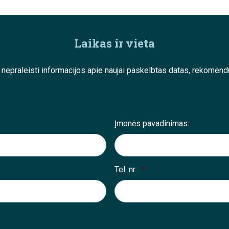
Laikas ir vieta
e nepraleisti informacijos apie naujai paskelbtas datas, rekom
Įmonės pavadinimas:
Tel. nr.:
*