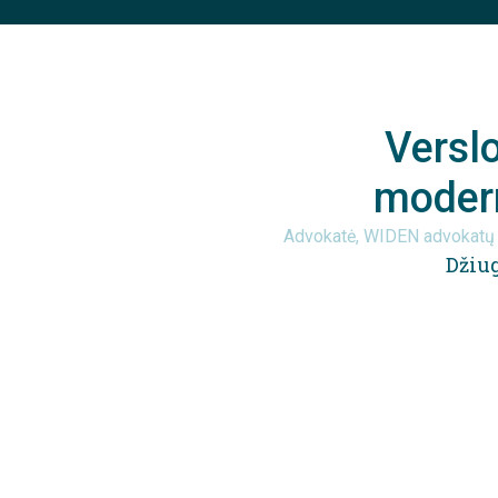
Versl
modern
Advokatė, WIDEN advokatų 
Džiu