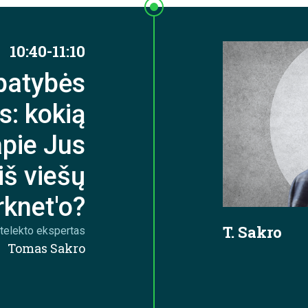
10:40-11:10
patybės
s: kokią
apie Jus
iš viešų
rknet'o?
T. Sakro
intelekto ekspertas
Tomas Sakro