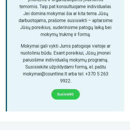
temomis. Taip pat konsultuojame individualiai.
Jei domina mokymai šia ar kita tema Jūsų
darbuotojams, prašome susisiekti – aptarsime
Jūsų poreikius, suderinsime patogų laiką bei
mokymų trukmę ir formą.
Mokymai gali vykti Jums patogioje vietoje ar
nuotoliniu būdu. Esant poreikiui, Jūsų įmonei
paruošime individualią mokymų programą.
Susisiekite užpildydami formą, el. paštu
mokymai@countline.lt arba tel. +370 5 263
9922.
Susisiekti