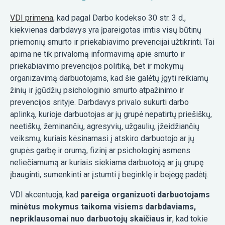
VDI primena
, kad pagal Darbo kodekso 30 str. 3 d.,
kiekvienas darbdavys yra įpareigotas imtis visų būtinų
priemonių smurto ir priekabiavimo prevencijai užtikrinti. Tai
apima ne tik privalomą informavimą apie smurto ir
priekabiavimo prevencijos politiką, bet ir mokymų
organizavimą darbuotojams, kad šie galėtų įgyti reikiamų
žinių ir įgūdžių psichologinio smurto atpažinimo ir
prevencijos srityje. Darbdavys privalo sukurti darbo
aplinką, kurioje darbuotojas ar jų grupė nepatirtų priešiškų,
neetiškų, žeminančių, agresyvių, užgaulių, įžeidžiančių
veiksmų, kuriais kėsinamasi į atskiro darbuotojo ar jų
grupės garbę ir orumą, fizinį ar psichologinį asmens
neliečiamumą ar kuriais siekiama darbuotoją ar jų grupę
įbauginti, sumenkinti ar įstumti į beginklę ir bejėgę padėtį.
VDI akcentuoja, kad
pareiga organizuoti darbuotojams
minėtus mokymus taikoma visiems darbdaviams,
nepriklausomai nuo darbuotojų skaičiaus ir
, kad tokie