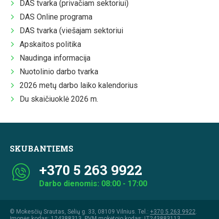
DAS tvarka (privačiam sektoriui)
DAS Online programa
DAS tvarka (viešajam sektoriui
Apskaitos politika
Naudinga informacija
Nuotolinio darbo tvarka
2026 metų darbo laiko kalendorius
Du skaičiuoklė 2026 m.
SKUBANTIEMS
+370 5 263 9922
Darbo dienomis: 08:00 - 17:00
© Mokesčių Srautas, Sėlių g. 33, 08109 Vilnius. Tel.:
+370 5 263 9922
.
Įmonės kodas: 124388313, PVM mokėtojo kodas: LT243883113,