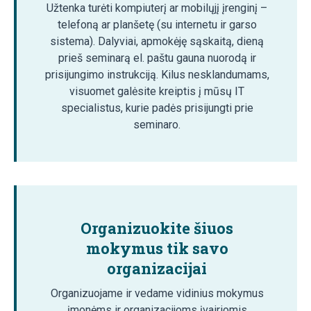
Užtenka turėti kompiuterį ar mobilųjį įrenginį –
telefoną ar planšetę (su internetu ir garso
sistema). Dalyviai, apmokėję sąskaitą, dieną
prieš seminarą el. paštu gauna nuorodą ir
prisijungimo instrukciją. Kilus nesklandumams,
visuomet galėsite kreiptis į mūsų IT
specialistus, kurie padės prisijungti prie
seminaro.
Organizuokite šiuos
mokymus tik savo
organizacijai
Organizuojame ir vedame vidinius mokymus
įmonėms ir organizacijoms įvairiomis