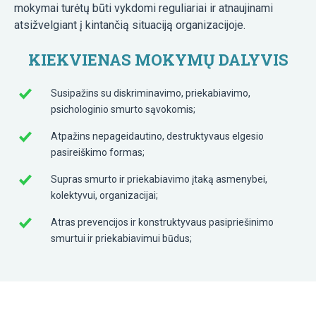
mokymai turėtų būti vykdomi reguliariai ir atnaujinami
atsižvelgiant į kintančią situaciją organizacijoje.
KIEKVIENAS MOKYMŲ DALYVIS
Susipažins su diskriminavimo, priekabiavimo,
psichologinio smurto sąvokomis;
Atpažins nepageidautino, destruktyvaus elgesio
pasireiškimo formas;
Supras smurto ir priekabiavimo įtaką asmenybei,
kolektyvui, organizacijai;
Atras prevencijos ir konstruktyvaus pasipriešinimo
smurtui ir priekabiavimui būdus;