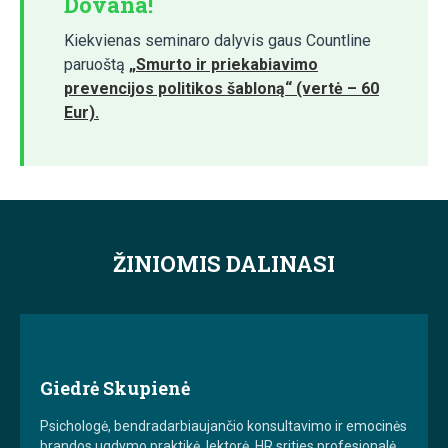
Dovana!
Kiekvienas seminaro dalyvis gaus Countline
paruoštą
„Smurto ir priekabiavimo
prevencijos politikos šabloną“ (vertė – 60
Eur).
ŽINIOMIS DALINASI
Giedrė Skupienė
Psichologė, bendradarbiaujančio konsultavimo ir emocinės
brandos ugdymo praktikė, lektorė, HR srities profesionalė.