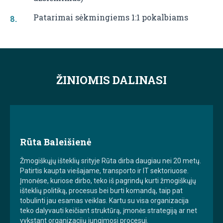
Patarimai sėkmingiems 1:1 pokalbiams
ŽINIOMIS DALINASI
Rūta Baleišienė
Žmogiškųjų išteklių srityje Rūta dirba daugiau nei 20 metų.
Patirtis kaupta viešajame, transporto ir IT sektoriuose.
Įmonėse, kuriose dirbo, teko iš pagrindų kurti žmogiškųjų
išteklių politiką, procesus bei burti komandą, taip pat
tobulinti jau esamas veiklas. Kartu su visa organizacija
teko dalyvauti keičiant struktūrą, įmonės strategiją ar net
vykstant organizacijų jungimosi procesui.