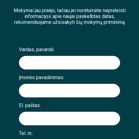
Mokymai jau praėjo, tačiau jei norėtumėte nepraleisti
informacijos apie naujai paskelbtas datas,
rekomenduojame užsisakyti šių mokymų priminimą
;
Vardas, pavardė:
Įmonės pavadinimas:
El. paštas:
*
Tel. nr.:
*