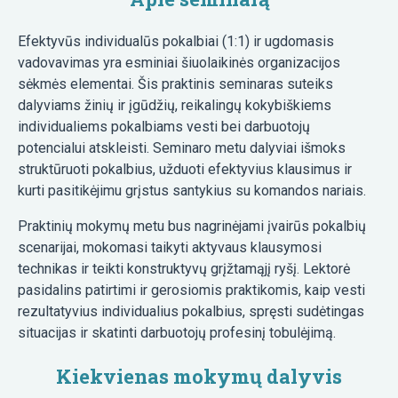
Efektyvūs individualūs pokalbiai (1:1) ir ugdomasis
vadovavimas yra esminiai šiuolaikinės organizacijos
sėkmės elementai. Šis praktinis seminaras suteiks
dalyviams žinių ir įgūdžių, reikalingų kokybiškiems
individualiems pokalbiams vesti bei darbuotojų
potencialui atskleisti. Seminaro metu dalyviai išmoks
struktūruoti pokalbius, užduoti efektyvius klausimus ir
kurti pasitikėjimu grįstus santykius su komandos nariais.
Praktinių mokymų metu bus nagrinėjami įvairūs pokalbių
scenarijai, mokomasi taikyti aktyvaus klausymosi
technikas ir teikti konstruktyvų grįžtamąjį ryšį. Lektorė
pasidalins patirtimi ir gerosiomis praktikomis, kaip vesti
rezultatyvius individualius pokalbius, spręsti sudėtingas
situacijas ir skatinti darbuotojų profesinį tobulėjimą.
Kiekvienas mokymų dalyvis