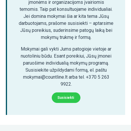
įmonėms ir organizacijoms įvairiomis
temomis. Taip pat konsultuojame individualiai.
Jei domina mokymai šia ar kita tema Jūsų
darbuotojams, prašome susisiekti – aptarsime
Jūsų poreikius, suderinsime patogų laiką bei
mokymų trukmę ir formą.
Mokymai gali vykti Jums patogioje vietoje ar
nuotoliniu būdu. Esant poreikiui, Jūsų įmonei
paruošime individualią mokymų programą.
Susisiekite užpildydami formą, el. paštu
mokymai@countline.lt arba tel. +370 5 263
9922.
Susisiekti