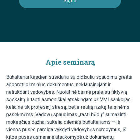
Apie seminarą
Buhalteriai kasdien susiduria su didžiuliu spaudimu greitai
apdoroti pirminius dokumentus, neklausinėjant ir
netrukdant vadovybės. Nuolatinė baimė praleisti fiktyvią
sąskaitą ir tapti asmeniškai atsakingam už VMI sankcijas
kelia ne tik profesinį stresą, bet ir realią riziką teisinėms
pasekmėms. Vadovų spaudimas „rasti būdų” sumažinti
mokesčius dažnai sukelia dilemas buhalteriams – iš
vienos pusės pareiga vykdyti vadovybės nurodymus, iš
kitos pusės asmeninė atsakomybė už dokumentų