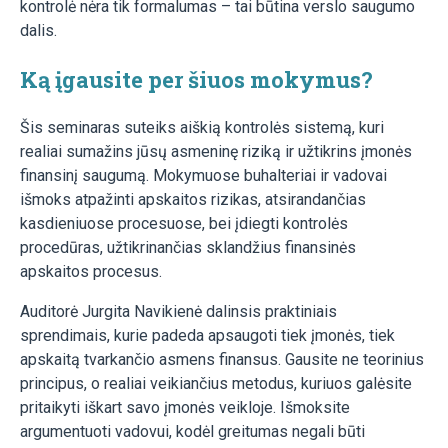
kontrolė nėra tik formalumas – tai būtina verslo saugumo
dalis.
Ką įgausite per šiuos mokymus?
Šis seminaras suteiks aiškią kontrolės sistemą, kuri
realiai sumažins jūsų asmeninę riziką ir užtikrins įmonės
finansinį saugumą. Mokymuose buhalteriai ir vadovai
išmoks atpažinti apskaitos rizikas, atsirandančias
kasdieniuose procesuose, bei įdiegti kontrolės
procedūras, užtikrinančias sklandžius finansinės
apskaitos procesus.
Auditorė Jurgita Navikienė dalinsis praktiniais
sprendimais, kurie padeda apsaugoti tiek įmonės, tiek
apskaitą tvarkančio asmens finansus. Gausite ne teorinius
principus, o realiai veikiančius metodus, kuriuos galėsite
pritaikyti iškart savo įmonės veikloje. Išmoksite
argumentuoti vadovui, kodėl greitumas negali būti