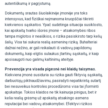
autentiškumą ir pagrįstumą.
Dokumentų srautas šiuolaikinėje įmonėje yra toks
intensyvus, kad fiziškai neįmanoma kruopščiai tikrinti
kiekvienos sąskaitos. Ypač sudėtinga situacija susiklosto,
kai apskaitą tvarko išorės įmonė – atsakomybės ribos
tampa miglotos ir neaiškios, o rizika pasiskirsto tarp kelių
šalių. Visa tai sukuria realią asmeninę riziką
.
Buhalteriai
dažnai nežino, ar gali reikalauti iš vadovų papildomų
dokumentų, kaip elgtis sulaukus įtartinų sąskaitų, ir kaip
apsisaugoti nuo galimų kaltinimų ateityje.
Prevencija yra visada pigesnė nei klaidų taisymas.
Kiekviena įmonė susiduria su rizika gauti fiktyvią sąskaitą,
darbuotojų piktnaudžiavimu, pasirašyti nepatikrintą sutartį
bei nesuveikus kontrolės procedūroms visa tai įforminti
apskaitoje. Tokios klaidos ne tik kainuoja pinigus, bet ir
kelia realią grėsmę už apskaitą atsakingo asmens
reputacijai bei vadovų atsakomybei. Efektyvi rizikos