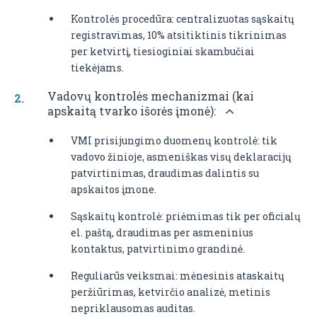
Kontrolės procedūra: centralizuotas sąskaitų
registravimas, 10% atsitiktinis tikrinimas
per ketvirtį, tiesioginiai skambučiai
tiekėjams.
Vadovų kontrolės mechanizmai (kai
apskaitą tvarko išorės įmonė):
VMI prisijungimo duomenų kontrolė: tik
vadovo žinioje, asmeniškas visų deklaracijų
patvirtinimas, draudimas dalintis su
apskaitos įmone.
Sąskaitų kontrolė: priėmimas tik per oficialų
el. paštą, draudimas per asmeninius
kontaktus, patvirtinimo grandinė.
Reguliarūs veiksmai: mėnesinis ataskaitų
peržiūrimas, ketvirčio analizė, metinis
nepriklausomas auditas.