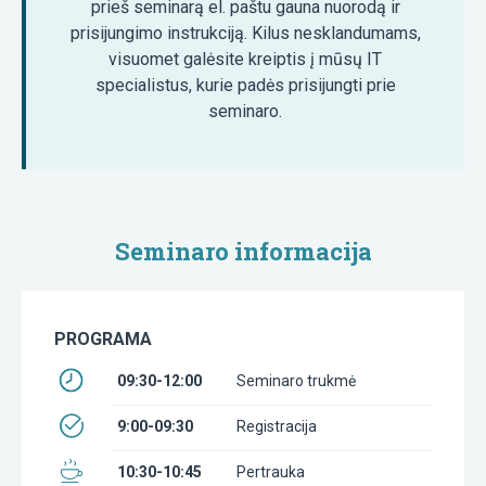
prieš seminarą el. paštu gauna nuorodą ir
prisijungimo instrukciją. Kilus nesklandumams,
visuomet galėsite kreiptis į mūsų IT
specialistus, kurie padės prisijungti prie
seminaro.
Seminaro informacija
PROGRAMA
09:30-12:00
Seminaro trukmė
9:00-09:30
Registracija
10:30-10:45
Pertrauka