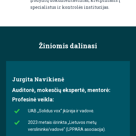
įrodymų dokumentavimas, kreipimasis į
specialistus ir kontrolės institucijas.
Žiniomis dalinasi
Jurgita Navikienė
Auditorė, mokesčių ekspertė, mentorė:
Profesinė veikla:
UAB „Solidus vox“ įkūrėja ir vadovė.
2023 metais išrinkta „Lietuvos metų
verslininkė/vadovė“ (LPPARA asociacija).