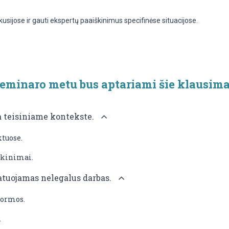
kusijose ir gauti ekspertų paaiškinimus specifinėse situacijose.
eminaro metu bus aptariami šie klausima
ja teisiniame kontekste.
ktuose.
škinimai.
tatuojamas nelegalus darbas.
formos.
.