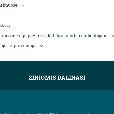
arimuose:
obūdį.
entavime ir jų poveikis darbdaviams bei darbuotojams
ijos ir prevencija.
ŽINIOMIS DALINASI