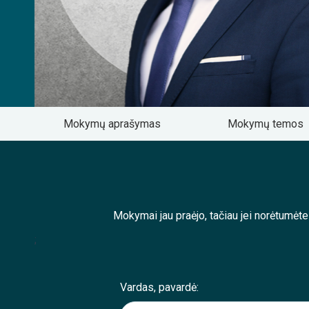
Mokymų aprašymas
Mokymų temos
Mokymai jau praėjo, tačiau jei norėtumėt
;
Vardas, pavardė: