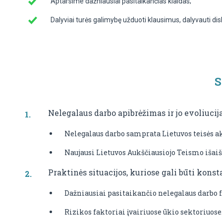
Aptarsime dažniausiai pasitaikančias klaidas;
Dalyviai turės galimybę užduoti klausimus, dalyvauti dis
S
Nelegalaus darbo apibrėžimas ir jo evoliuci
Nelegalaus darbo samprata Lietuvos teisės a
Naujausi Lietuvos Aukščiausiojo Teismo išai
Praktinės situacijos, kuriose gali būti kons
Dažniausiai pasitaikančio nelegalaus darbo 
Rizikos faktoriai įvairiuose ūkio sektoriuose