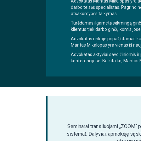
Advokatas Mantas Mikalopas yra adv
darbo teisės specialistas. Pagrindin
atsakomybės taikymas.
Turėdamas ilgametę sėkmingą ginčų
klientus tiek darbo ginčų komisijose
Advokatas rinkoje pripažįstamas kai
Mantas Mikalopas yra vienas iš nau
Advokatas aktyviai savo žiniomis ir 
konferencijose. Be kita ko, Mantas
Seminarai transliuojami „ZOOM“ pla
sistema). Dalyviai, apmokėję sąsk