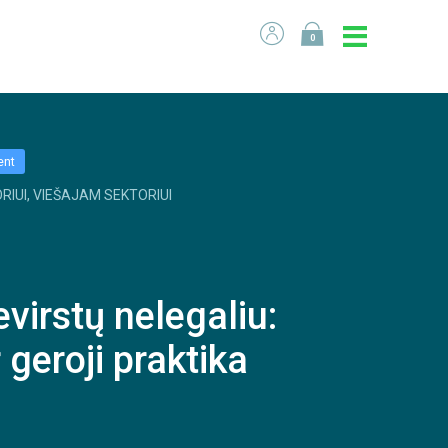
0
ent
RIUI, VIEŠAJAM SEKTORIUI
virstų nelegaliu:
r geroji praktika