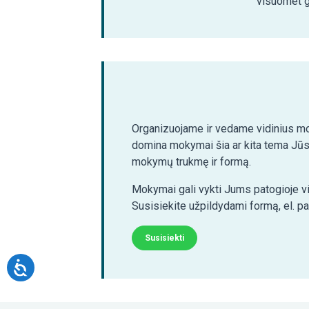
visuomet ga
Organizuojame ir vedame vidinius mo
domina mokymai šia ar kita tema Jūs
mokymų trukmę ir formą.
Mokymai gali vykti Jums patogioje vi
Susisiekite užpildydami formą, el. p
Susisiekti