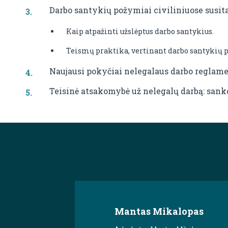
Darbo santykių požymiai civiliniuose susit
Kaip atpažinti užslėptus darbo santykius.
Teismų praktika, vertinant darbo santykių p
Naujausi pokyčiai nelegalaus darbo reglam
Teisinė atsakomybė už nelegalų darbą: sankc
Mantas Mikalopas