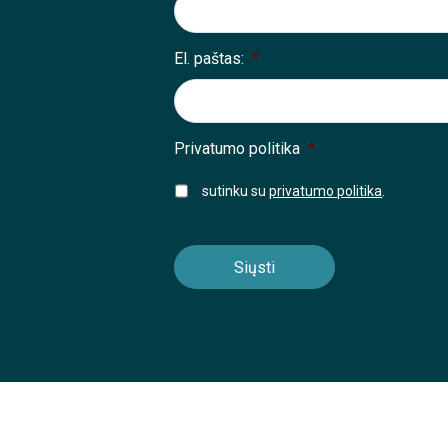
El. paštas:
*
Privatumo politika
*
sutinku su
privatumo politika
.