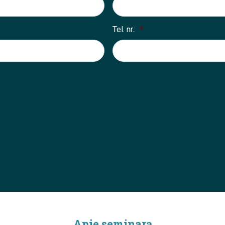
Tel. nr.:
*
Apie seminarą