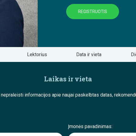
REGISTRUOTIS
Lektorius
Data ir vieta
Di
Laikas ir vieta
e nepraleisti informacijos apie naujai paskelbtas datas, rekom
Įmonės pavadinimas: