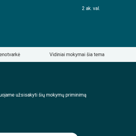
2 ak. val.
enotvarkė
Vidiniai mokymai šia tema
enduojame užsisakyti šių mokymų priminimą