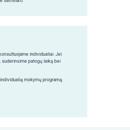
ie seminaro.
nsultuojame individualiai. Jei
 suderinsime patogų laiką bei
e individualią mokymų programą.