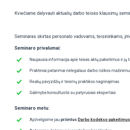
Kviečiame dalyvauti aktualių darbo teisės klausimų semi
Seminaras skirtas personalo vadovams, teisininkams, įmon
Seminaro privalumai:
Naujausia informacija apie teisės aktų pakeitimus ir jų 
Praktiniai patarimai nelegalaus darbo rizikos mažinimui
Realių pavyzdžių ir teismų praktikos nagrinėjimas.
Galimybė konsultuotis su patyrusiais ekspertais.
Seminaro metu:
Apžvelgsime jau
priimtus
Darbo kodekso pakeitimus