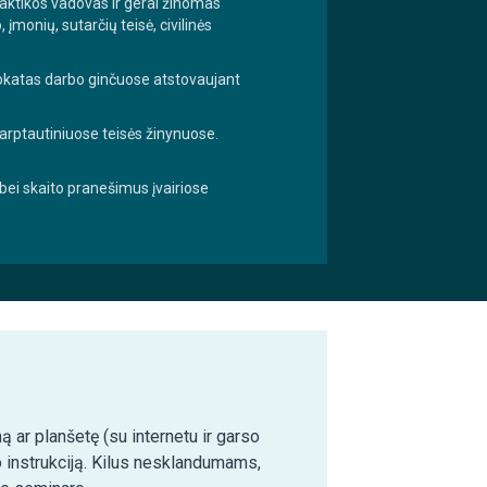
aktikos vadovas ir gerai žinomas
monių, sutarčių teisė, civilinės
katas darbo ginčuose atstovaujant
tarptautiniuose teisės žinynuose.
 bei skaito pranešimus įvairiose
ą ar planšetę (su internetu ir garso
o instrukciją. Kilus nesklandumams,