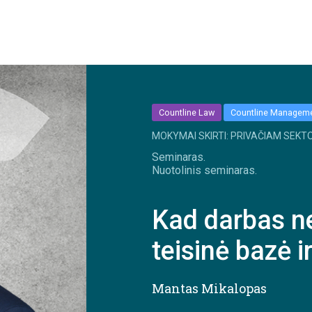
Countline Law
Countline Managem
MOKYMAI SKIRTI: PRIVAČIAM SEKTO
Seminaras.
Nuotolinis seminaras.
Kad darbas ne
teisinė bazė i
Mantas Mikalopas