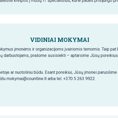
lėsite kreiptis į mūsų IT specialistus, kurie padės prisijungti pr
VIDINIAI MOKYMAI
kymus įmonėms ir organizacijoms įvairiomis temomis. Taip pat ko
ų darbuotojams, prašome susisiekti – aptarsime Jūsų poreikius,
etoje ar nuotoliniu būdu. Esant poreikiui, Jūsų įmonei paruošim
aštu mokymai@countline.lt arba tel. +370 5 263 9922.