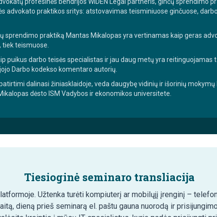
okatų profesinės bendrijos WIDEN Legal partneris, ginčų sprendimo pr
ės advokato praktikos sritys: atstovavimas teisminiuose ginčuose, darbo, į
 sprendimo praktiką Mantas Mikalopas yra vertinamas kaip geras advo
, tiek teismuose.
p puikus darbo teisės specialistas ir jau daug metų yra reitinguojamas 
jojo Darbo kodekso komentaro autorių.
patirtimi dalinasi žiniasklaidoje, veda daugybę vidinių ir išorinių mokymų
 Mikalopas dėsto ISM Vadybos ir ekonomikos universitete.
Tiesioginė seminaro transliacija
tformoje. Užtenka turėti kompiuterį ar mobilųjį įrenginį – telefon
aitą, dieną prieš seminarą el. paštu gauna nuorodą ir prisijungim