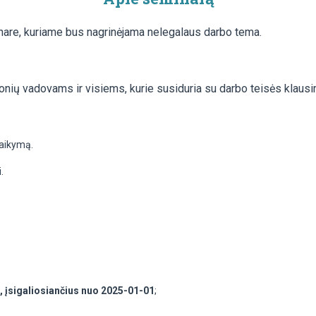
nare, kuriame bus nagrinėjama nelegalaus darbo tema.
ių vadovams ir visiems, kurie susiduria su darbo teisės klausim
taikymą.
.
, įsigaliosiančius nuo 2025-01-01
;