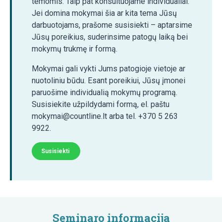
temomis. Taip pat konsultuojame individualiai.
Jei domina mokymai šia ar kita tema Jūsų
darbuotojams, prašome susisiekti – aptarsime
Jūsų poreikius, suderinsime patogų laiką bei
mokymų trukmę ir formą.
Mokymai gali vykti Jums patogioje vietoje ar
nuotoliniu būdu. Esant poreikiui, Jūsų įmonei
paruošime individualią mokymų programą.
Susisiekite užpildydami formą, el. paštu
mokymai@countline.lt arba tel. +370 5 263
9922.
Susisiekti
Seminaro informacija