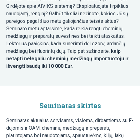
Girdėjote apie AIVIKS sistemą? Eksploatuojate tirpiklius
naudojantį įrenginį? Galbūt tiksliai nežinote, kokios Jūsų
pareigos pagal šiuo metu galiojančius teisės aktus?
Seminaro metu aptarsime, kada reikia rengti cheminių
medžiagų ir preparatų suvestines bei teikti ataskaitas.
Lektorius paaiškins, kada sunerimti dėl ozoną ardančių
medžiagų bei fluorintų dujų. Taip pat sužinosite,
kaip
netapti nelegaliu cheminių medžiagų importuotoju ir
išvengti baudų iki 10 000 Eur.
Seminaras skirtas
Seminaras aktualus servisams, visiems, dirbantiems su F-
dujomis ir OAM, cheminių medžiagų ir preparatų
platintojams bei naudotojams, spaustuvėms, klijų, lakų