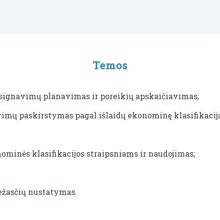
Temos
asignavimų planavimas ir poreikių apskaičiavimas;
avimų paskirstymas pagal išlaidų ekonominę klasifikaciją
ominės klasifikacijos straipsniams ir naudojimas;
žasčių nustatymas.