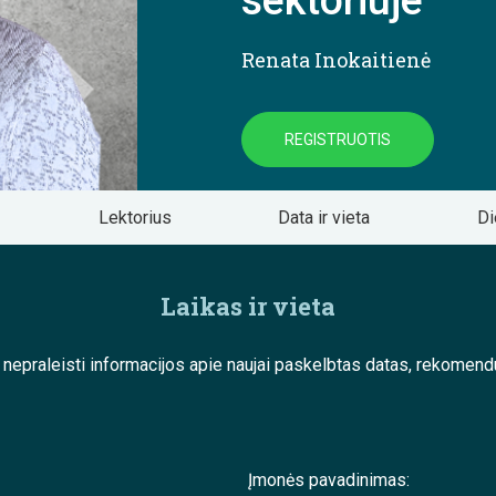
sektoriuje
Renata Inokaitienė
REGISTRUOTIS
Lektorius
Data ir vieta
Di
Laikas ir vieta
e nepraleisti informacijos apie naujai paskelbtas datas, rekom
Įmonės pavadinimas: