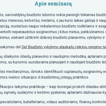
Apie seminarą
s, savivaldybių biudžeto lėšomis reikia parengti tinkamas biud
tus mėnesiui, ketvirčiui, metams, o jau kuris laikas galioja ir nau
ciją, nustačiusi naujus reikalavimus biudžeto rodikliams ir asig
ę perkelti nepanaudotus asignavimus į kitus metus, patikslinamo
šinimui, siekiant užtikrinti didesnį biudžeto planavimo, vykdymo 
sakymas dėl
Dėl Biudžeto vykdymo ataskaitų rinkinių rengimo tai
gų išlaikymo išlaidų planavimo ir naudojimo metodika, aptariami p
omis, su kuriomis susiduriama planuojant ir naudojant biudžeto lė
lės mechanizmus, išmoks identifikuoti suplanuotų asignavimų n
mos realios situacijos iš biudžetinių įstaigų praktikos.
cijos taikymui praktikoje – kaip teisingai priskirti išlaidas ati
ų sąmatų sudarymo ir keitimo ypatumai, aptariami dažniausiai kyl
specialistams, buhalteriams, vidaus auditoriams, finansų kontroli