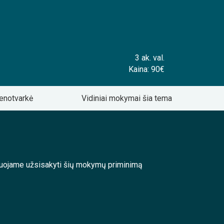
3 ak. val.
Kaina: 90€
enotvarkė
Vidiniai mokymai šia tema
enduojame užsisakyti šių mokymų priminimą