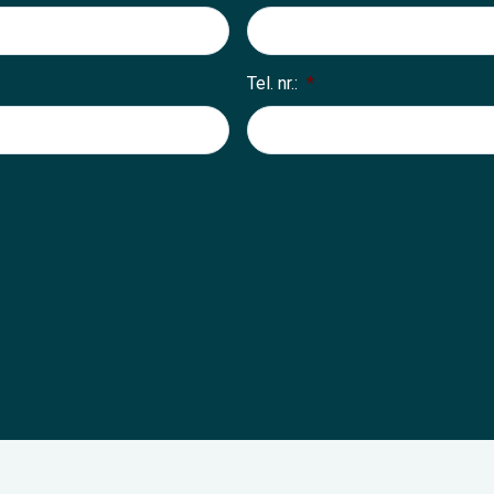
Tel. nr.:
*