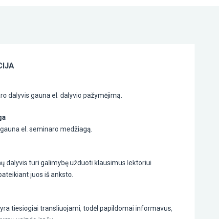
IJA
o dalyvis gauna el. dalyvio pažymėjimą.
ga
s gauna el. seminaro medžiagą.
dalyvis turi galimybę užduoti klausimus lektoriui
teikiant juos iš anksto.
a tiesiogiai transliuojami, todėl papildomai informavus,