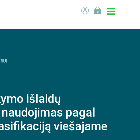
0
RIUI
kymo išlaidų
r naudojimas pagal
sifikaciją viešajame