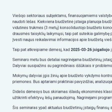
Viešojo sektoriaus subjektams, finansuojamiems valstybė
naudoti lėšas. Kiekviena biudžetinė įstaiga planuoja biudže
vidutinės trukmės (3 metų) konsoliduotojo biudžeto koncep
drausmės taisyklių laikymąsi, taip pat suteikia galimyb
Įvesti naujus reikalavimai informacijos apie biudžetą vie
Taip pat atkreipiame dėmesį, kad
2025-03-26 įsigaliojo
į
Seminaro metu bus detaliai nagrinėjama biudžetinių įstai
Dalyviai susipažins su pagrindiniais iššūkiais ir problem
Mokymų dalyviai įgis žinių apie biudžeto vykdymo kontro
priemones. Bus aptariami praktiniai pavyzdžiai, analizuoja
Didelis dėmesys bus skiriamas išlaidų ekonominės klasifika
užtikrinti efektyvų lėšų panaudojimą. Nagrinėjami program
Šis seminaras ypač aktualus biudžetinių įstaigų finansų 