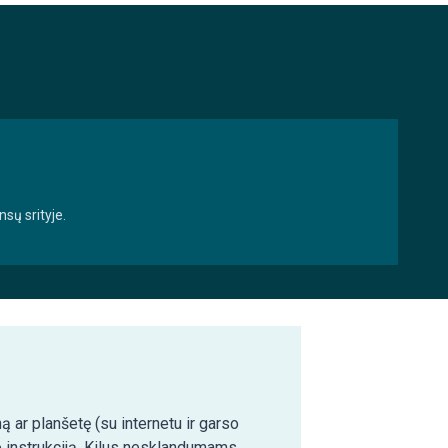
sų srityje.
ą ar planšetę (su internetu ir garso
o instrukciją. Kilus nesklandumams,