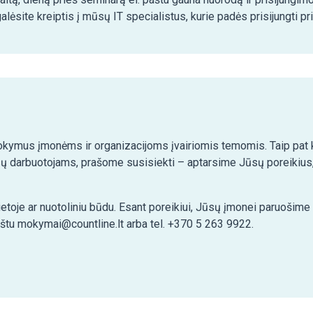
lėsite kreiptis į mūsų IT specialistus, kurie padės prisijungti pr
kymus įmonėms ir organizacijoms įvairiomis temomis. Taip pat ko
ų darbuotojams, prašome susisiekti – aptarsime Jūsų poreikius,
etoje ar nuotoliniu būdu. Esant poreikiui, Jūsų įmonei paruošim
aštu mokymai@countline.lt arba tel. +370 5 263 9922.