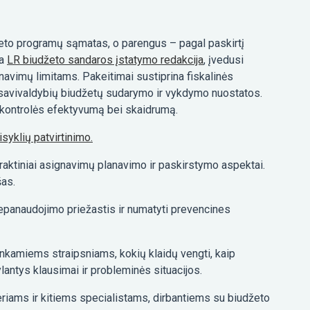
žeto programų sąmatas, o parengus – pagal paskirtį
ja
LR biudžeto sandaros įstatymo redakcija
, įvedusi
navimų limitams. Pakeitimai sustiprina fiskalinės
s savivaldybių biudžetų sudarymo ir vykdymo nuostatos.
ir kontrolės efektyvumą bei skaidrumą.
syklių patvirtinimo.
raktiniai asignavimų planavimo ir paskirstymo aspektai.
šas.
epanaudojimo priežastis ir numatyti prevencines
tinkamiems straipsniams, kokių klaidų vengti, kaip
antys klausimai ir probleminės situacijos.
eriams ir kitiems specialistams, dirbantiems su biudžeto