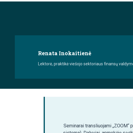
Renata Inokaitienė
Lektorė, praktikė viešojo sektoriaus finansų valdymo
Seminarai transliuojami „ZOOM“ pla
sistema). Dalyviai, apmokėję sąsk