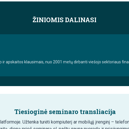
ŽINIOMIS DALINASI
 ir apskaitos klausimais, nuo 2001 metų dirbanti viešojo sektoriaus finan
Tiesioginė seminaro transliacija
tformoje. Užtenka turėti kompiuterį ar mobilųjį įrenginį – telefon
aitą, dieną prieš seminarą el. paštu gauna nuorodą ir prisijungim