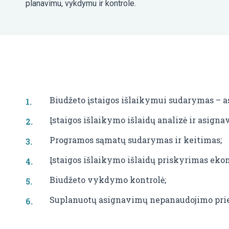
planavimu, vykdymu ir kontrole.
Biudžeto įstaigos išlaikymui sudarymas – 
Įstaigos išlaikymo išlaidų analizė ir asign
Programos sąmatų sudarymas ir keitimas;
Įstaigos išlaikymo išlaidų priskyrimas ekon
Biudžeto vykdymo kontrolė;
Suplanuotų asignavimų nepanaudojimo prie