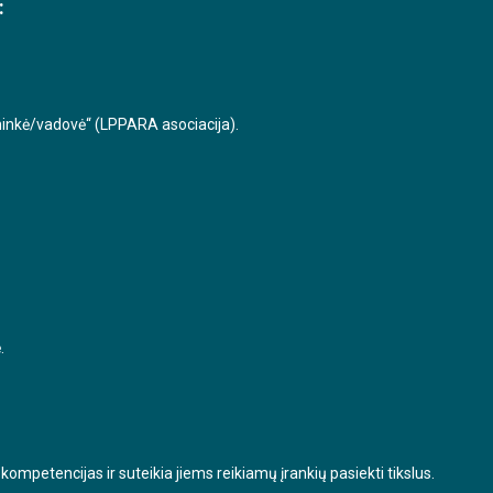
:
ininkė/vadovė“ (LPPARA asociacija).
.
mpetencijas ir suteikia jiems reikiamų įrankių pasiekti tikslus.