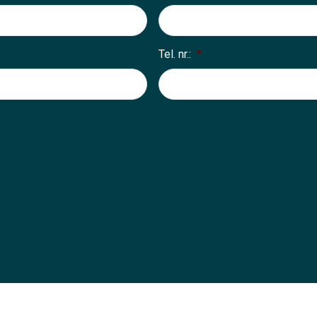
Tel. nr.:
*