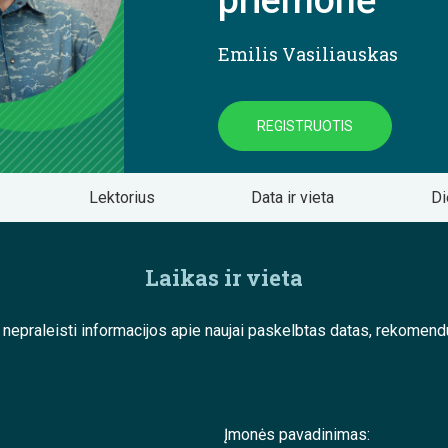
priemonė
Emilis Vasiliauskas
REGISTRUOTIS
Lektorius
Data ir vieta
Di
Laikas ir vieta
e nepraleisti informacijos apie naujai paskelbtas datas, rekom
Įmonės pavadinimas: