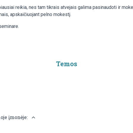
biausiai reikia, nes tam tikrais atvejais galima pasinaudoti ir m
mais, apskaičiuojant pelno mokestį.
 seminare.
Temos
oje įmonėje: