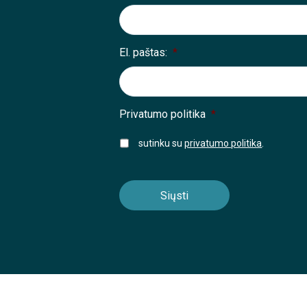
El. paštas:
*
Privatumo politika
*
sutinku su
privatumo politika
.