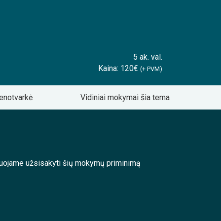
5 ak. val.
Kaina: 120€
(+ PVM)
enotvarkė
Vidiniai mokymai šia tema
enduojame užsisakyti šių mokymų priminimą