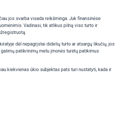
ačiau jos svarba visada reikšminga. Juk finansinėse
uomenimis. Vadinasi, tik atlikus pilną viso turto ir
užregistruotą.
tyje dėl nepagrįstai didelių turto ar atsargų likučių, jos
d galimų patikrinimų metu įmonės turėtų patikimus
ačiau kiekvienas ūkio subjektas pats turi nustatyti, kada ir