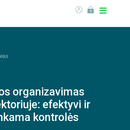
0
RIUI
jos organizavimas
toriuje: efektyvi ir
enkama kontrolės