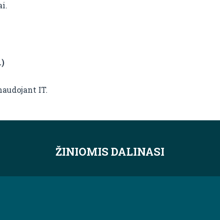
i.
.)
audojant IT.
ŽINIOMIS DALINASI