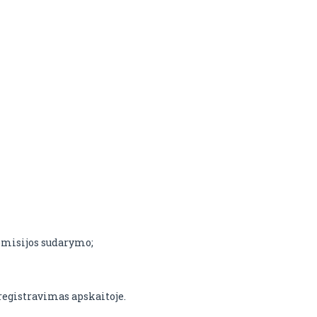
omisijos sudarymo;
registravimas apskaitoje.