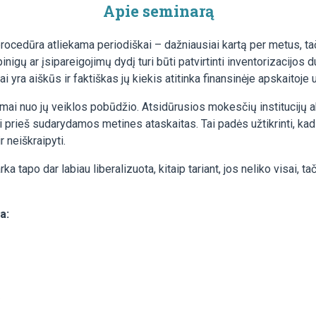
Apie seminarą
 procedūra atliekama periodiškai – dažniausiai kartą per metus, t
nigų ar įsipareigojimų dydį turi būti patvirtinti inventorizacijos d
iai yra aiškūs ir faktiškas jų kiekis atitinka finansinėje apskaitoje 
 nuo jų veiklos pobūdžio. Atsidūrusios mokesčių institucijų akira
i prieš sudarydamos metines ataskaitas. Tai padės užtikrinti, ka
 neiškraipyti.
a tapo dar labiau liberalizuota, kitaip tariant, jos neliko visai, t
a:
.