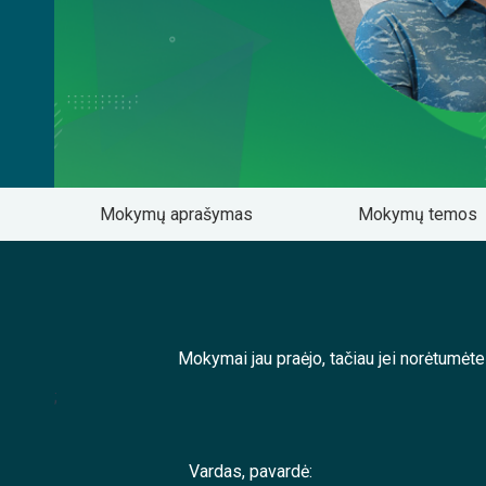
Mokymų aprašymas
Mokymų temos
Mokymai jau praėjo, tačiau jei norėtumėt
;
Vardas, pavardė: