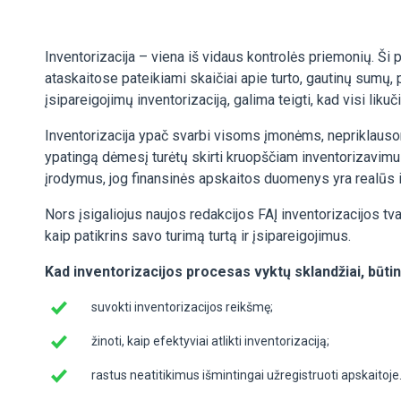
Inventorizacija – viena iš vidaus kontrolės priemonių. Ši
ataskaitose pateikiami skaičiai apie turto, gautinų sumų, pi
įsipareigojimų inventorizaciją, galima teigti, kad visi likuč
Inventorizacija ypač svarbi visoms įmonėms, nepriklausomai
ypatingą dėmesį turėtų skirti kruopščiam inventorizavimu
įrodymus, jog finansinės apskaitos duomenys yra realūs ir
Nors įsigaliojus naujos redakcijos FAĮ inventorizacijos tvark
kaip patikrins savo turimą turtą ir įsipareigojimus.
Kad inventorizacijos procesas vyktų sklandžiai, būtin
suvokti inventorizacijos reikšmę;
žinoti, kaip efektyviai atlikti inventorizaciją;
rastus neatitikimus išmintingai užregistruoti apskaitoje