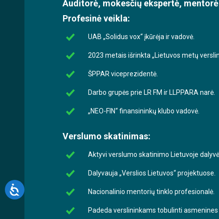
Auditorė, mokesčių ekspertė, mentorė
Profesinė veikla:
UAB „Solidus vox“ įkūrėja ir vadovė.
2023 metais išrinkta „Lietuvos metų versl
ŠPPAR viceprezidentė.
Darbo grupės prie LR FM ir LLPPARA narė.
„NEO-FIN“ finansininkų klubo vadovė.
Verslumo skatinimas:
Aktyvi verslumo skatinimo Lietuvoje dalyvė
Dalyvauja „Verslios Lietuvos“ projektuose.
Nacionalinio mentorių tinklo profesionalė.
Padeda verslininkams tobulinti asmenines ko