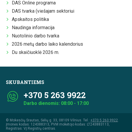
DAS Online programa
DAS tvarka (viešajam sektoriui
Apskaitos politika
Naudinga informacija
Nuotolinio darbo tvarka
2026 metų darbo laiko kalendorius
Du skaičiuoklė 2026 m.
SKUBANTIEMS
+370 5 263 9922
Darbo dienomis: 08:00 - 17:00
© Mokesčių Srautas, Sėlių g. 33, 08109 Vilnius. Tel.:
+370 5 263 9922
.
Įmonės kodas: 124388313, PVM mokėtojo kodas: LT243883113,
Registras: VĮ Registrų centras.