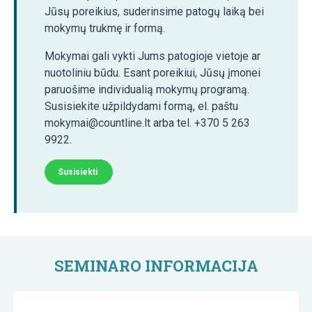
Jūsų poreikius, suderinsime patogų laiką bei
mokymų trukmę ir formą.
Mokymai gali vykti Jums patogioje vietoje ar
nuotoliniu būdu. Esant poreikiui, Jūsų įmonei
paruošime individualią mokymų programą.
Susisiekite užpildydami formą, el. paštu
mokymai@countline.lt arba tel. +370 5 263
9922.
Susisiekti
SEMINARO INFORMACIJA