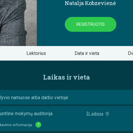
Natalja Kobzevienė
REGISTRUOTIS
Lektorius
Data ir vieta
Di
Laikas ir vieta
lyvio namuose arba darbo vietoje
untline mokymų auditorija
Žr. adresą
kavimo informacija:
?