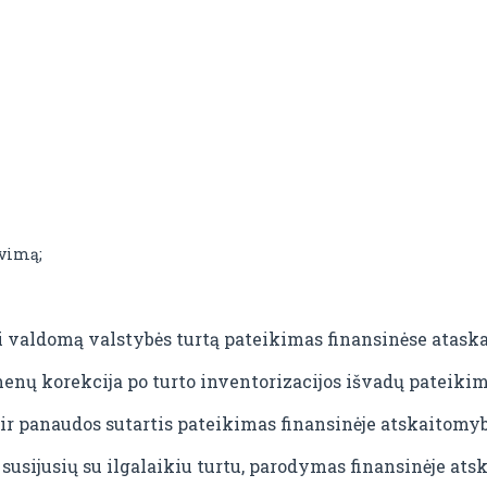
avimą;
i valdomą valstybės turtą pateikimas finansinėse ataska
nų korekcija po turto inventorizacijos išvadų pateikim
ir panaudos sutartis pateikimas finansinėje atskaitomyb
susijusių su ilgalaikiu turtu, parodymas finansinėje ats