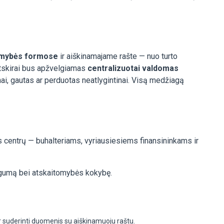
itomybės formose
ir aiškinamajame rašte — nuo turto
 Atskirai bus apžvelgiamas
centralizuotai valdomas
nai, gautas ar perduotas neatlygintinai. Visą medžiagą
os centrų — buhalteriams, vyriausiesiems finansininkams ir
ingumą bei atskaitomybės kokybę.
r suderinti duomenis su aiškinamuoju raštu.