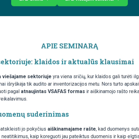
APIE SEMINARĄ
sektoriuje: klaidos ir aktualūs klausimai
ta viešajame sektoriuje
yra viena sričių, kur klaidos gali turėti i
ažnai išryškėja tik audito ar inventorizacijos metu. Nors turto aps
uoti pagal
atnaujintas VSAFAS formas
ir aiškinamojo rašto rei
 reikalavimus.
duomenų suderinimas
 atskleisti jo pokyčius
aiškinamajame rašte
, kad duomenys suta
do neatitikimus, kaip koreguoti jau pateiktus duomenis ir kaip el