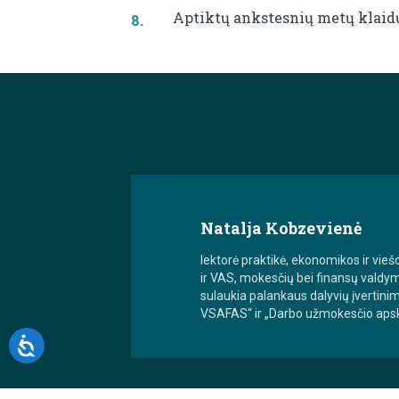
Aptiktų ankstesnių metų klaidų
Natalja Kobzevienė
lektorė praktikė, ekonomikos ir v
ir VAS, mokesčių bei finansų valdy
sulaukia palankaus dalyvių įvertin
VSAFAS“ ir „Darbo užmokesčio apska