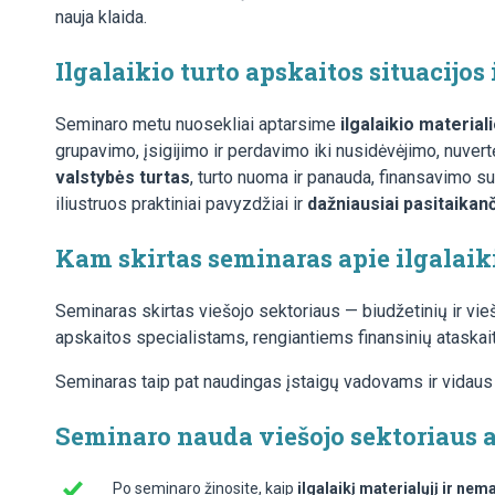
nauja klaida.
Ilgalaikio turto apskaitos situacijos 
Seminaro metu nuosekliai aptarsime
ilgalaikio materia
grupavimo, įsigijimo ir perdavimo iki nusidėvėjimo, nuvert
valstybės turtas
, turto nuoma ir panauda, finansavimo su
iliustruos praktiniai pavyzdžiai ir
dažniausiai pasitaikanč
Kam skirtas seminaras apie ilgalaik
Seminaras skirtas viešojo sektoriaus — biudžetinių ir vie
apskaitos specialistams, rengiantiems finansinių ataskait
Seminaras taip pat naudingas įstaigų vadovams ir vidaus
Seminaro nauda viešojo sektoriaus 
Po seminaro žinosite, kaip
ilgalaikį materialųjį ir nema