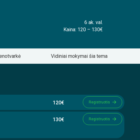
6 ak. val.
Kaina: 120 – 130€
enotvarkė
Vidiniai mokymai šia tema
120€
Registruotis
130€
Registruotis