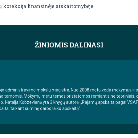
 korekcija finansinėje atskaitomybėje.
ŽINIOMIS DALINASI
iešojo administravimo mokslų magistrė. Nuo 2008 metų veda mokymus ir
mo temomis. Mokymų metu temos pristatomos remiantis ne teoriniais, o p
imo. Natalja Kobzevienė yra 3 knygų autorė: „Pajamų apskaita pagal VSA
ita, taikant suminę darbo laiko apskaitą“.