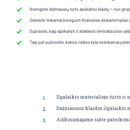
Išvengsite dažniausių turto apskaitos klaidų — nuo grup
Gebėsite tinkamai koreguoti finansinės atskaitomybės d
Suprasite, kaip apskaityti ir atskleisti centralizuotai va
Taip pat sužinosite, kokios rizikos kyla netinkamai pateik
Ilgalaikio materialiojo turto i
Dažniausios klaidos ilgalaikio m
Aiškinamajame rašte pateikimas 