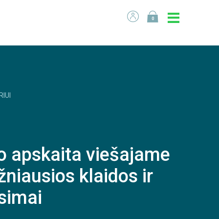
0
RIUI
rto apskaita viešajame
žniausios klaidos ir
simai