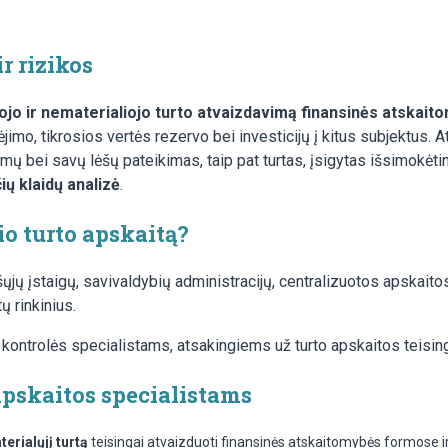
ir rizikos
liojo ir nematerialiojo turto atvaizdavimą finansinės atska
ėjimo, tikrosios vertės rezervo bei investicijų į kitus subjektus.
mų bei savų lėšų pateikimas, taip pat turtas, įsigytas išsimokėti
ių klaidų analizė
.
io turto apskaitą?
šųjų įstaigų, savivaldybių administracijų, centralizuotos apskait
ų rinkinius.
 kontrolės specialistams, atsakingiems už turto apskaitos teis
apskaitos specialistams
terialųjį turtą
teisingai atvaizduoti finansinės atskaitomybės formose i