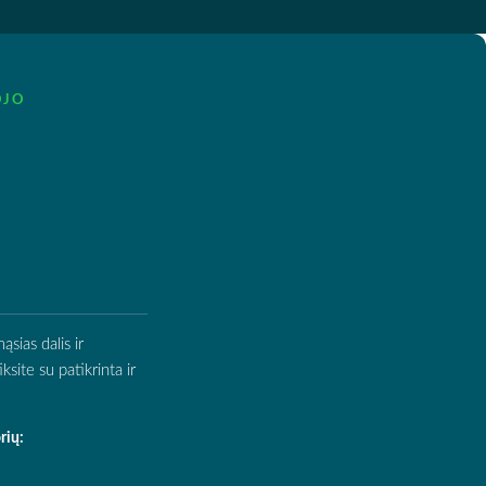
OJO
sias dalis ir
site su patikrinta ir
rių: