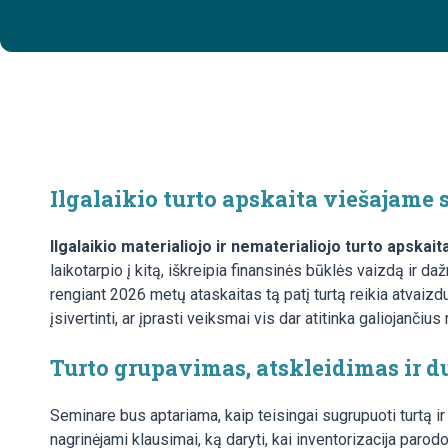
Ilgalaikio turto apskaita viešajame 
Ilgalaikio materialiojo ir nematerialiojo turto apskai
laikotarpio į kitą, iškreipia finansinės būklės vaizdą ir d
rengiant 2026 metų ataskaitas tą patį turtą reikia atvaizd
įsivertinti, ar įprasti veiksmai vis dar atitinka galiojančius
Turto grupavimas, atskleidimas ir 
Seminare bus aptariama, kaip teisingai sugrupuoti turtą ir
nagrinėjami klausimai, ką daryti, kai inventorizacija paro