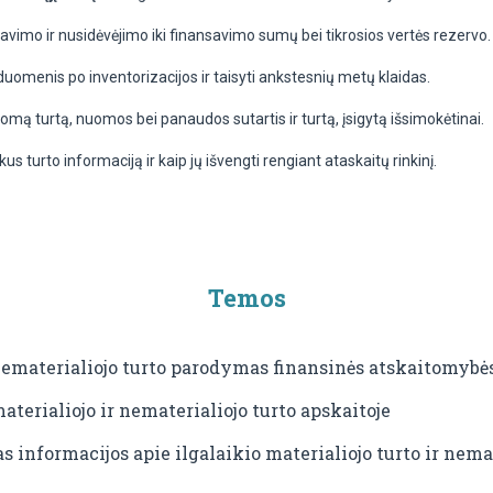
avimo ir nusidėvėjimo iki finansavimo sumų bei tikrosios vertės rezervo.
uomenis po inventorizacijos ir taisyti ankstesnių metų klaidas.
ldomą turtą, nuomos bei panaudos sutartis ir turtą, įsigytą išsimokėtinai.
us turto informaciją ir kaip jų išvengti rengiant ataskaitų rinkinį.
Temos
r nematerialiojo turto parodymas finansinės atskaitomybė
aterialiojo ir nematerialiojo turto apskaitoje
informacijos apie ilgalaikio materialiojo turto ir nemat