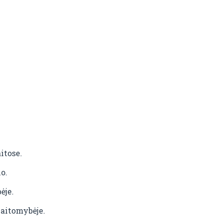
itose.
o.
ėje.
kaitomybėje.