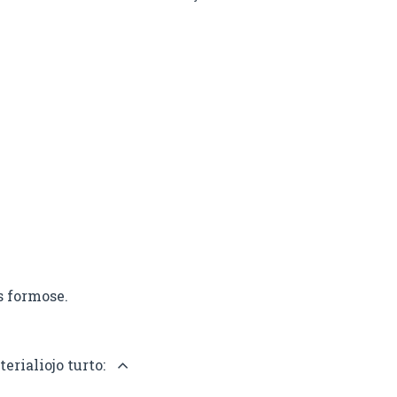
s formose.
erialiojo turto: