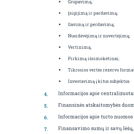
Grupavimą;
Įsigijimą ir pardavimą;
Gavimą ir perdavimą;
Nusidėvėjimą ir nuvertėjimą;
Vertinimą;
Pirkimą išsimokėtinai;
Tikrosios vertės rezervo form
Investavimą į kitus subjektus.
Informacijos apie centralizuota
Finansinės atskaitomybės duome
Informacijos apie turto nuomos 
Finansavimo sumų ir savų lėšų, 