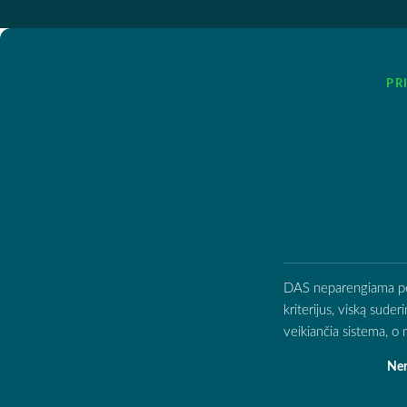
PR
DAS neparengiama per d
kriterijus, viską sude
veikiančia sistema, 
Nen