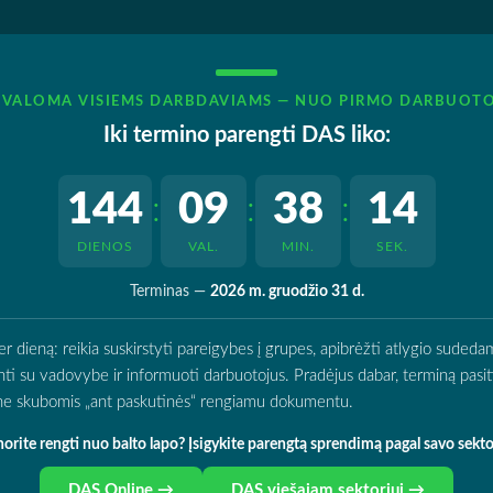
IVALOMA VISIEMS DARBDAVIAMS — NUO PIRMO DARBUOT
Iki termino parengti DAS liko:
144
09
38
13
:
:
:
DIENOS
VAL.
MIN.
SEK.
Terminas —
2026 m. gruodžio 31 d.
ieną: reikia suskirstyti pareigybes į grupes, apibrėžti atlygio sudedamą
rinti su vadovybe ir informuoti darbuotojus. Pradėjus dabar, terminą pasitik
o ne skubomis „ant paskutinės“ rengiamu dokumentu.
orite rengti nuo balto lapo? Įsigykite parengtą sprendimą pagal savo sekto
DAS Online →
DAS viešajam sektoriui →