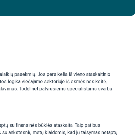
lgalaikių pasekmių. Jos persikelia iš vieno ataskaitinio
kaitos logika viešajame sektoriuje iš esmės nesikeitė,
kalavimus. Todėl net patyrusiems specialistams svarbu
ptų su finansinės būklės ataskaita. Taip pat bus
gtis su ankstesnių metų klaidomis, kad jų taisymas netaptų