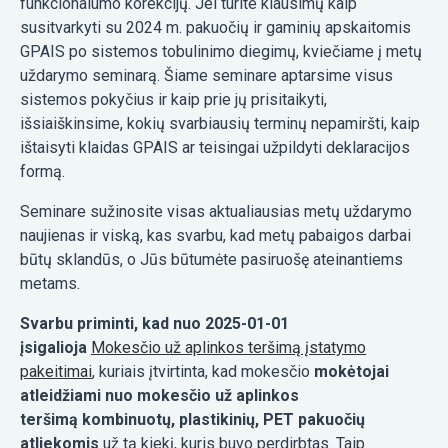
funkcionalumo korekcijų. Jei turite klausimų kaip
susitvarkyti su 2024 m. pakuočių ir gaminių apskaitomis
GPAIS po sistemos tobulinimo diegimų, kviečiame į metų
uždarymo seminarą. Šiame seminare aptarsime visus
sistemos pokyčius ir kaip prie jų prisitaikyti,
išsiaiškinsime, kokių svarbiausių terminų nepamiršti, kaip
ištaisyti klaidas GPAIS ar teisingai užpildyti deklaracijos
formą.
Seminare sužinosite visas aktualiausias metų uždarymo
naujienas ir viską, kas svarbu, kad metų pabaigos darbai
būtų sklandūs, o Jūs būtumėte pasiruošę ateinantiems
metams.
Svarbu priminti, kad nuo 2025-01-01
įsigalioja
Mokesčio už aplinkos teršimą įstatymo
pakeitimai
, kuriais įtvirtinta, kad mokesčio
mokėtojai
atleidžiami nuo mokesčio už aplinkos
teršimą
kombinuotų, plastikinių, PET pakuočių
atliekomis
už tą kiekį, kuris buvo perdirbtas. Taip