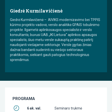
Giedrė Kurmilavičienė
Giedrė Kurmilavičienė – AIVIKS modernizavimo bei TPPIS
kūrimo projekto vadovė, verslo analitikė GPAIS tobulinimo
projekte. Ilgametė aplinkosaugos specialistė ir verslo
konsultantė, buvusi UAB „IKI Lietuva“ aplinkos apsaugos
specialistė, šiuo metu versle sukauptą praktinę patirtį
naudojanti viešajame sektoriuje. Versle įgytas žinias
dažnai bandanti suderinti su viešojo sektoriaus
praktikomis, siekiant gauti patogius technologinius
sprendimus.
PROGRAMA
6 ak. val.
Seminaro trukmė