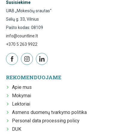
Susisiekime
UAB „Mokesčių srautas“
Sėlių g. 33, Vilnius
Pašto kodas: 08109
info@countline.lt
+370 5 263 9922
REKOMENDUOJAME
Apie mus
Mokymai
Lektoriai
Asmens duomenų tvarkymo politika
Personal data processing policy
DUK