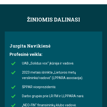
ŽINIOMIS DALINASI
Jurgita Navikienė
Profesinė veikla:
UAB „Solidus vox“ įkūrėja ir vadovė.
2023 metais išrinkta „Lietuvos metų
verslininkė/vadovė“ (LPPARA asociacija).
ŠPPAR viceprezidentė.
Darbo grupės prie LR FM ir LLPPARA narė.
„NEO-FIN“ finansininkų klubo vadovė.