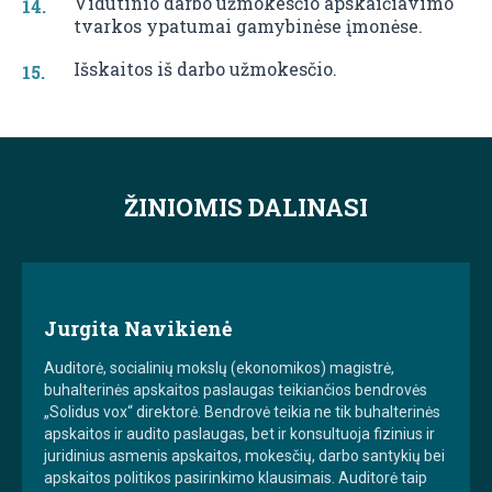
Vidutinio darbo užmokesčio apskaičiavimo
tvarkos ypatumai gamybinėse įmonėse.
Išskaitos iš darbo užmokesčio.
ŽINIOMIS DALINASI
Jurgita Navikienė
Auditorė, socialinių mokslų (ekonomikos) magistrė,
buhalterinės apskaitos paslaugas teikiančios bendrovės
„Solidus vox“ direktorė. Bendrovė teikia ne tik buhalterinės
apskaitos ir audito paslaugas, bet ir konsultuoja fizinius ir
juridinius asmenis apskaitos, mokesčių, darbo santykių bei
apskaitos politikos pasirinkimo klausimais. Auditorė taip