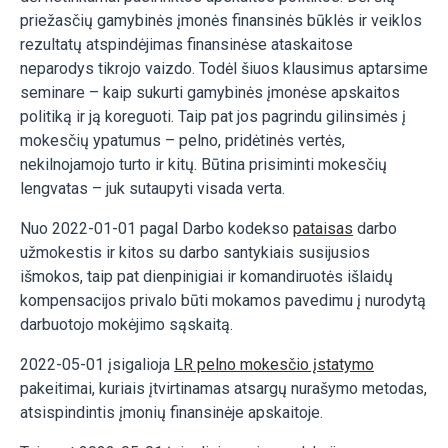
priežasčių gamybinės įmonės finansinės būklės ir veiklos
rezultatų atspindėjimas finansinėse ataskaitose
neparodys tikrojo vaizdo. Todėl šiuos klausimus aptarsime
seminare – kaip sukurti gamybinės įmonėse apskaitos
politiką ir ją koreguoti. Taip pat jos pagrindu gilinsimės į
mokesčių ypatumus – pelno, pridėtinės vertės,
nekilnojamojo turto ir kitų. Būtina prisiminti mokesčių
lengvatas – juk sutaupyti visada verta.
Nuo 2022-01-01 pagal Darbo kodekso
pataisas
darbo
užmokestis ir kitos su darbo santykiais susijusios
išmokos, taip pat dienpinigiai ir komandiruotės išlaidų
kompensacijos privalo būti mokamos pavedimu į nurodytą
darbuotojo mokėjimo sąskaitą.
2022-05-01 įsigalioja
LR pelno mokesčio įstatymo
pakeitimai, kuriais įtvirtinamas atsargų nurašymo metodas,
atsispindintis įmonių finansinėje apskaitoje.