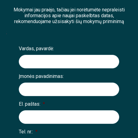
Mokymai jau praėjo, tačiau jei norėtumėte nepraleisti
informacijos apie naujai paskelbtas datas,
rekomenduojame užsisakyti šių mokymų priminimą
;
Vardas, pavardė:
Įmonės pavadinimas:
El. paštas:
*
Tel. nr.:
*