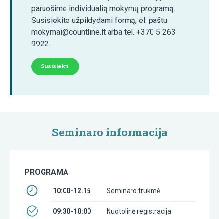
paruošime individualią mokymų programą.
Susisiekite užpildydami formą, el. paštu
mokymai@countline.lt arba tel. +370 5 263
9922.
Susisiekti
Seminaro informacija
PROGRAMA
10:00-12.15
Seminaro trukmė
09:30-10:00
Nuotolinė registracija