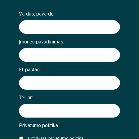
Vardas, pavardė:
Įmonės pavadinimas:
El. paštas:
*
Tel. nr.:
*
Privatumo politika
*
sutinku su
privatumo politika
.