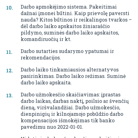
Darbo apmokėjimo sistema. Pakeitimai
dažnai įmonei būtini. Kaip prievolę paversti
nauda? Kitos būtinos ir reikalingos tvarkos –
dėl darbo laiko apskaitos žiniaraščio
pildymo, suminės darbo laiko apskaitos,
komandiruočių ir kt.
Darbo sutarties sudarymo ypatumai ir
rekomendacijos.
Darbo laiko tinkamiausios alternatyvos
pasirinkimas. Darbo laiko režimas. Suminė
darbo laiko apskaita.
Darbo užmokesčio skaičiavimas: įprastas
darbo laikas, darbas naktį, poilsio ar švenčių
dieną, viršvalandžiai. Darbo užmokesčio,
dienpinigių ir kilnojamojo pobūdžio darbo
kompensacijos išmokėjimas tik banko
pavedimu nuo 2022-01-01.