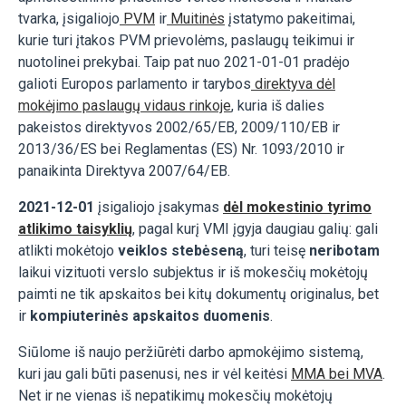
tvarka, įsigaliojo
PVM
ir
Muitinės
įstatymo pakeitimai,
kurie turi įtakos PVM prievolėms, paslaugų teikimui ir
nuotolinei prekybai. Taip pat nuo 2021-01-01 pradėjo
galioti Europos parlamento ir tarybos
direktyva dėl
mokėjimo paslaugų vidaus rinkoje
, kuria iš dalies
pakeistos direktyvos 2002/65/EB, 2009/110/EB ir
2013/36/ES bei Reglamentas (ES) Nr. 1093/2010 ir
panaikinta Direktyva 2007/64/EB.
2021-12-01
įsigaliojo įsakymas
dėl mokestinio tyrimo
atlikimo taisyklių
, pagal kurį VMI įgyja daugiau galių: gali
atlikti mokėtojo
veiklos stebėseną
, turi teisę
neribotam
laikui vizituoti verslo subjektus ir iš mokesčių mokėtojų
paimti ne tik apskaitos bei kitų dokumentų originalus, bet
ir
kompiuterinės apskaitos duomenis
.
Siūlome iš naujo peržiūrėti darbo apmokėjimo sistemą,
kuri jau gali būti pasenusi, nes ir vėl keitėsi
MMA bei MVA
.
Net ir ne vienas iš nepatikimų mokesčių mokėtojų