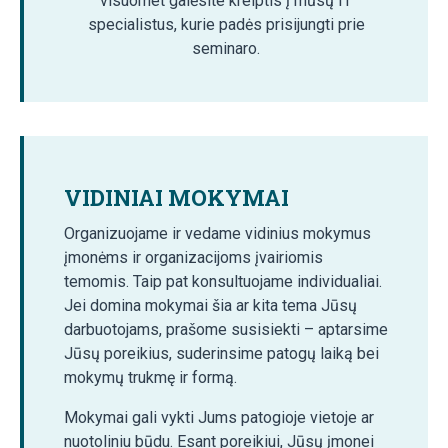
visuomet galėsite kreiptis į mūsų IT
specialistus, kurie padės prisijungti prie
seminaro.
VIDINIAI MOKYMAI
Organizuojame ir vedame vidinius mokymus
įmonėms ir organizacijoms įvairiomis
temomis. Taip pat konsultuojame individualiai.
Jei domina mokymai šia ar kita tema Jūsų
darbuotojams, prašome susisiekti – aptarsime
Jūsų poreikius, suderinsime patogų laiką bei
mokymų trukmę ir formą.
Mokymai gali vykti Jums patogioje vietoje ar
nuotoliniu būdu. Esant poreikiui, Jūsų įmonei