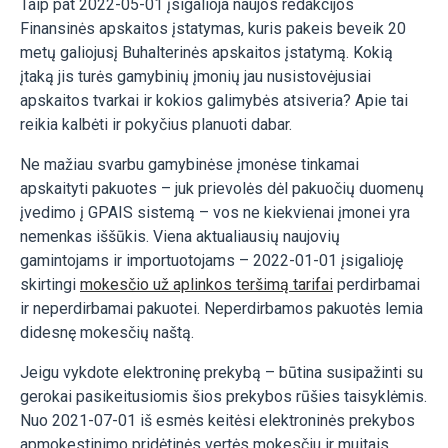
Taip pat 2022-05-01 įsigalioja naujos redakcijos
Finansinės apskaitos įstatymas, kuris pakeis beveik 20
metų galiojusį Buhalterinės apskaitos įstatymą. Kokią
įtaką jis turės gamybinių įmonių jau nusistovėjusiai
apskaitos tvarkai ir kokios galimybės atsiveria? Apie tai
reikia kalbėti ir pokyčius planuoti dabar.
Ne mažiau svarbu gamybinėse įmonėse tinkamai
apskaityti pakuotes – juk prievolės dėl pakuočių duomenų
įvedimo į GPAIS sistemą – vos ne kiekvienai įmonei yra
nemenkas iššūkis. Viena aktualiausių naujovių
gamintojams ir importuotojams – 2022-01-01 įsigalioję
skirtingi
mokesčio už aplinkos teršimą tarifai
perdirbamai
ir neperdirbamai pakuotei. Neperdirbamos pakuotės lemia
didesnę mokesčių naštą.
Jeigu vykdote elektroninę prekybą – būtina susipažinti su
gerokai pasikeitusiomis šios prekybos rūšies taisyklėmis.
Nuo 2021-07-01 iš esmės keitėsi elektroninės prekybos
apmokestinimo pridėtinės vertės mokesčiu ir muitais