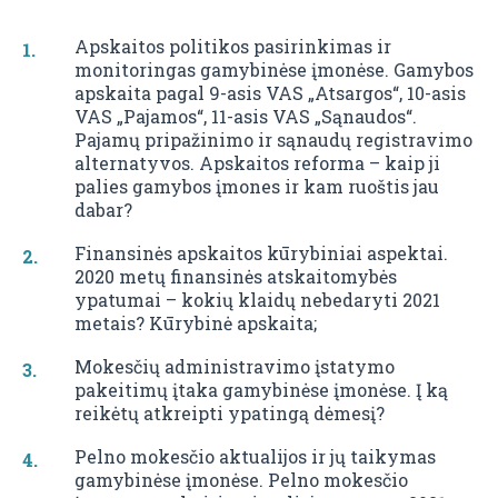
Apskaitos politikos pasirinkimas ir
monitoringas gamybinėse įmonėse. Gamybos
apskaita pagal 9-asis VAS „Atsargos“, 10-asis
VAS „Pajamos“, 11-asis VAS „Sąnaudos“.
Pajamų pripažinimo ir sąnaudų registravimo
alternatyvos. Apskaitos reforma – kaip ji
palies gamybos įmones ir kam ruoštis jau
dabar?
Finansinės apskaitos kūrybiniai aspektai.
2020 metų finansinės atskaitomybės
ypatumai – kokių klaidų nebedaryti 2021
metais? Kūrybinė apskaita;
Mokesčių administravimo įstatymo
pakeitimų įtaka gamybinėse įmonėse. Į ką
reikėtų atkreipti ypatingą dėmesį?
Pelno mokesčio aktualijos ir jų taikymas
gamybinėse įmonėse. Pelno mokesčio