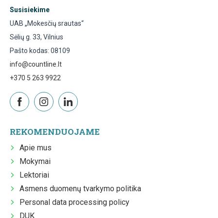
Susisiekime
UAB „Mokesčių srautas“
Sėlių g. 33, Vilnius
Pašto kodas: 08109
info@countline.lt
+370 5 263 9922
REKOMENDUOJAME
Apie mus
Mokymai
Lektoriai
Asmens duomenų tvarkymo politika
Personal data processing policy
DUK