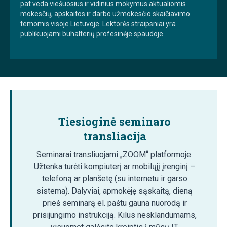
pat veda viešuosius ir vidinius mokymus aktualiomis
mokesčių, apskaitos ir darbo užmokesčio skaičiavimo
temomis visoje Lietuvoje. Lektorės straipsniai yra
publikuojami buhalterių profesinėje spaudoje.
Tiesioginė seminaro
transliacija
Seminarai transliuojami „ZOOM“ platformoje.
Užtenka turėti kompiuterį ar mobilųjį įrenginį –
telefoną ar planšetę (su internetu ir garso
sistema). Dalyviai, apmokėję sąskaitą, dieną
prieš seminarą el. paštu gauna nuorodą ir
prisijungimo instrukciją. Kilus nesklandumams,