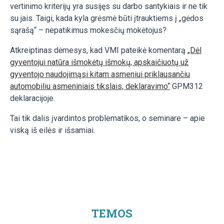
vertinimo kriterijų yra susijęs su darbo santykiais ir ne tik
su jais. Taigi, kada kyla grėsmė būti įtrauktiems į „gėdos
sąrašą“ – nepatikimus mokesčių mokėtojus?
Atkreiptinas dėmesys, kad VMI pateikė komentarą
„Dėl
gyventojui natūra išmokėtų išmokų, apskaičiuotų už
gyventojo naudojimąsi kitam asmeniui priklausančiu
automobiliu asmeniniais tikslais, deklaravimo“
GPM312
deklaracijoje.
Tai tik dalis įvardintos problematikos, o seminare – apie
viską iš eilės ir išsamiai.
TEMOS