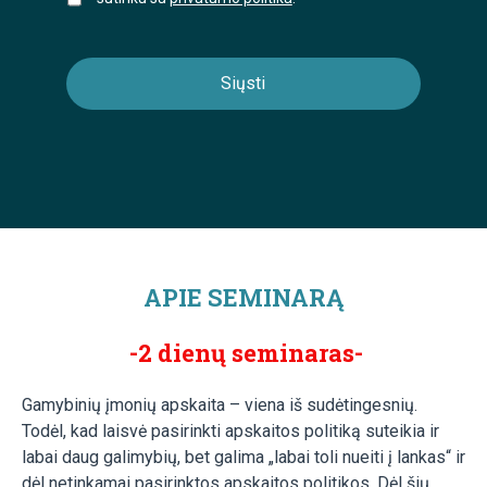
APIE SEMINARĄ
-2 dienų seminaras-
Gamybinių įmonių apskaita – viena iš sudėtingesnių.
Todėl, kad laisvė pasirinkti apskaitos politiką suteikia ir
labai daug galimybių, bet galima „labai toli nueiti į lankas“ ir
dėl netinkamai pasirinktos apskaitos politikos. Dėl šių