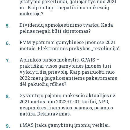
įstatymo pakeitimai, galiojantys nuo 2021
m.. Kaip netapti nepatikimu mokesčių
mokėtoju?
Dividendų apmokestinimo tvarka. Kada
pelnas negali būti skirstomas?
PVM ypatumai gamybinėse įmonėse 2021
metais. Elektroninės prekybos „revoliucija“.
Aplinkos taršos mokestis. GPAIS –
praktiškai visos gamybinės įmonės turi
vykdyti šią prievolę. Kaip pasiruošti nuo
2022 metų įsigaliosiantiems pakeitimams
dėl pakuočių rūšies?
Gyventojų pajamų mokesčio aktualijos už
2021 metus nuo 2022-01-01: tarifai, NPD,
neapmokestinamosios pajamos, pajamos
natūra. Deklaravimas.
i.MAS įtaka gamybinių įmonių veiklai.