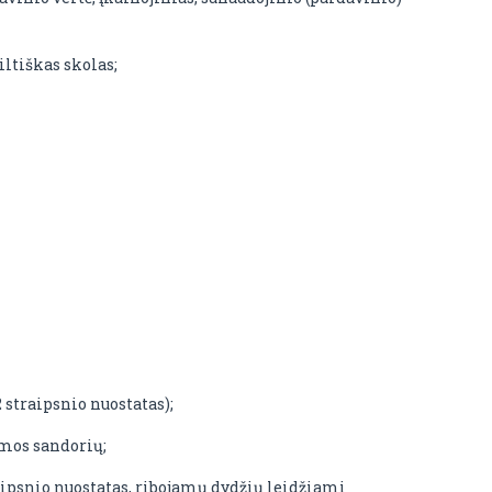
ltiškas skolas;
traipsnio nuostatas);
omos sandorių;
ipsnio nuostatas, ribojamų dydžių leidžiami