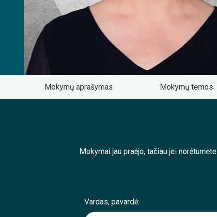
Mokymų aprašymas
Mokymų temos
Mokymai jau praėjo, tačiau jei norėtumėt
;
Vardas, pavardė: