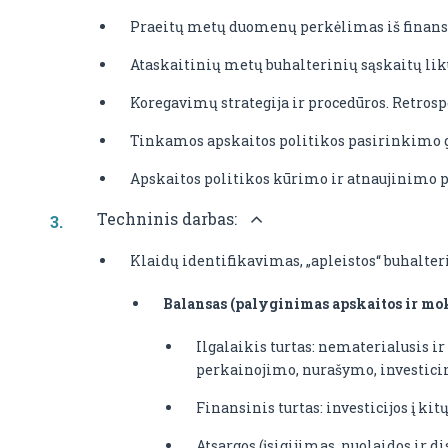
Praeitų metų duomenų perkėlimas iš finansi
Ataskaitinių metų buhalterinių sąskaitų l
Koregavimų strategija ir procedūros. Retrosp
Tinkamos apskaitos politikos pasirinkimo g
Apskaitos politikos kūrimo ir atnaujinimo p
Techninis darbas:
Klaidų identifikavimas, „apleistos“ buhalter
Balansas (palyginimas apskaitos ir mok
Ilgalaikis turtas: nematerialusis ir
perkainojimo, nurašymo, investicin
Finansinis turtas: investicijos į ki
Atsargos (įsigijimas, nuolaidos ir