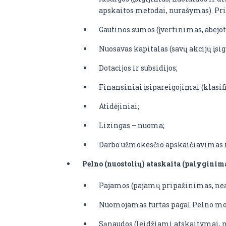
apskaitos metodai, nurašymas). Pri
Gautinos sumos (įvertinimas, abejo
Nuosavas kapitalas (savų akcijų įsi
Dotacijos ir subsidijos;
Finansiniai įsipareigojimai (klasif
Atidėjiniai;
Lizingas – nuoma;
Darbo užmokesčio apskaičiavimas i
Pelno (nuostolių) ataskaita (palyginima
Pajamos (pajamų pripažinimas, nea
Nuomojamas turtas pagal Pelno mok
Sąnaudos (leidžiami atskaitymai, n