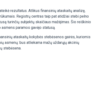
ikė rezultatus. Atlikus finansinių ataskaitų analizę,
rūkumais. Registrų centras taip pat atidžiai stebi pelno
usą turinčių subjektų skaičiaus mažėjimas. Šio reiškinio
inio asmens paramos gavėjo statusą.
nansinių ataskaitų kokybės stebėsenos gairės, kuriomis
dinių asmenų: bus atliekama mažų uždarųjų akcinių
tų stebėsena.