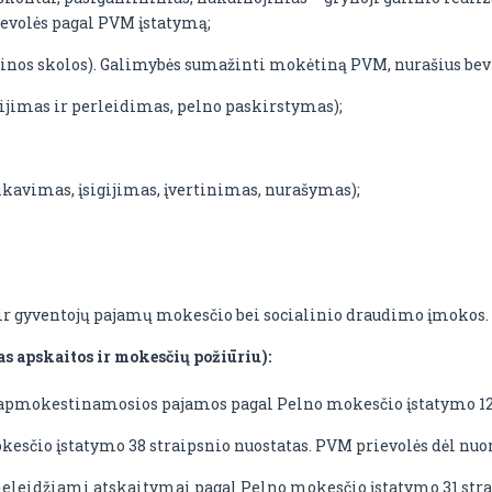
evolės pagal PVM įstatymą;
tinos skolos). Galimybės sumažinti mokėtiną PVM, nurašius bevi
gijimas ir perleidimas, pelno paskirstymas);
ikavimas, įsigijimas, įvertinimas, nurašymas);
r gyventojų pajamų mokesčio bei socialinio draudimo įmokos.
s apskaitos ir mokesčių požiūriu):
pmokestinamosios pajamos pagal Pelno mokesčio įstatymo 12 s
esčio įstatymo 38 straipsnio nuostatas. PVM prievolės dėl nu
eleidžiami atskaitymai pagal Pelno mokesčio įstatymo 31 stra