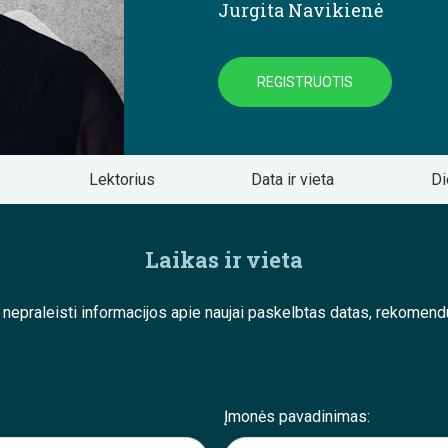
Jurgita Navikienė
REGISTRUOTIS
Lektorius
Data ir vieta
Di
Laikas ir vieta
e nepraleisti informacijos apie naujai paskelbtas datas, rekom
Įmonės pavadinimas: