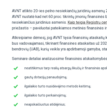
AVNT atlikto 20-ies pelno nesiekiančių juridinių asmenų 2
AVNT nustatė kad net 60 proc. tikrintų įmonių finansinės b
nesiekiančius juridinius asmenis.
Kaip teigia Registrų ce
priežastis – pavėluotai pateikiamos metinės finansinės ir
Atkreipiame dėmesį, jog AVNT tęsia finansinių ataskaitų
bus vadovaujamasi, tikrinant finansines ataskaitas už 202
bendrovių (UAB), kurių veikla yra apdirbamoji gamyba, st
Seminare detaliai analizuosime finansinės atskaitomybės 
neatitikimus tarp realių atsargų likučių ir finansinės a
gautų dotacijų panaudojimą;
ilgalaikio turto nusidėvėjimo metodo keitimą;
ilgalaikio turto perkainojimą;
neapskaičiuotus atidėjinius;