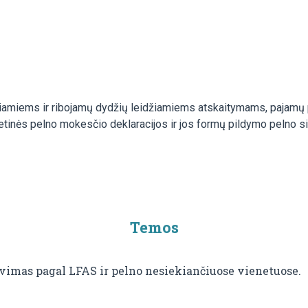
iamiems ir ribojamų dydžių leidžiamiems atskaitymams, pajamų 
 metinės pelno mokesčio deklaracijos ir jos formų pildymo pelno
Temos
imas pagal LFAS ir pelno nesiekiančiuose vienetuose.