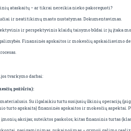
nių ataskaitų – ar tikrai nereikia nieko pakoreguoti?
ikučiai ir neatitikimų masto nustatymas. Dokumentavimas.
ektyvinis ir perspektyvinis klaidų taisymo būdai ir jų įtaka m
alimybės. Finansinės apskaitos ir mokesčių apskaičiavimo de
rocesas.
ijos tvarkymo darbai:
esčių požiūriu):
 materialusis. Su ilgalaikiu turtu susijusių ūkinių operacijų (įs
io turto apskaita) finansinės apskaitos ir mokesčių aspektai. 
tų įmonių akcijas; suteiktos paskolos; kitas finansinis turtas (k
 diskontai, pasigaminimas, nukainojimas – grynoji galimo real