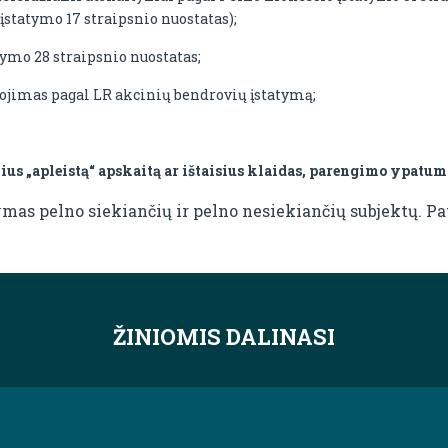
statymo 17 straipsnio nuostatas);
ymo 28 straipsnio nuostatas;
ojimas pagal LR akcinių bendrovių įstatymą;
us „apleistą“ apskaitą ar ištaisius klaidas, parengimo ypatum
mas pelno siekiančių ir pelno nesiekiančių subjektų. Pa
ŽINIOMIS DALINASI