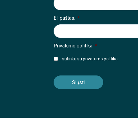
El. paštas:
*
Privatumo politika
*
sutinku su
privatumo politika
.