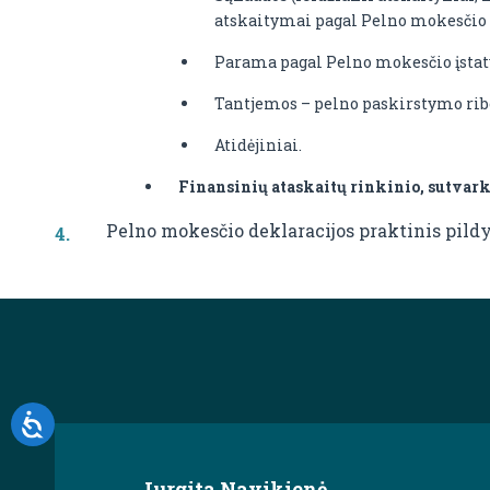
atskaitymai pagal Pelno mokesčio į
Parama pagal Pelno mokesčio įstat
Tantjemos – pelno paskirstymo rib
Atidėjiniai.
Finansinių ataskaitų rinkinio, sutvarki
Pelno mokesčio deklaracijos praktinis pildy
Jurgita Navikienė