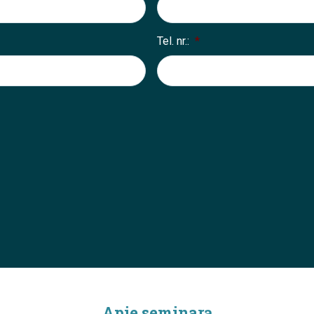
Tel. nr.:
*
Apie seminarą