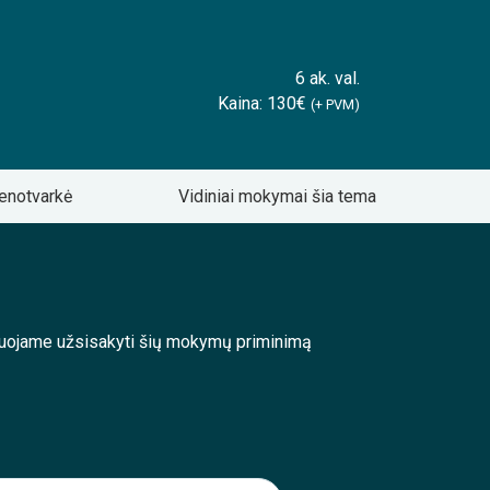
6 ak. val.
Kaina: 130€
(+ PVM)
enotvarkė
Vidiniai mokymai šia tema
enduojame užsisakyti šių mokymų priminimą