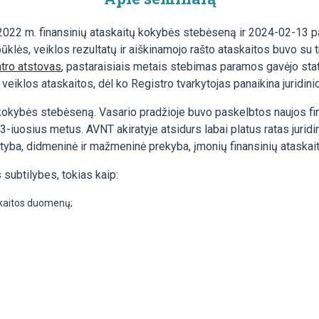
022 m. finansinių ataskaitų kokybės stebėseną ir 2024-02-13 pate
ūklės, veiklos rezultatų ir aiškinamojo rašto ataskaitos buvo su t
ntro atstovas
, pastaraisiais metais stebimas paramos gavėjo stat
 veiklos ataskaitos, dėl ko Registro tvarkytojas panaikina jurid
 kokybės stebėseną. Vasario pradžioje buvo paskelbtos naujos fi
3-iuosius metus. AVNT akiratyje atsidurs labai platus ratas juri
atyba, didmeninė ir mažmeninė prekyba, įmonių finansinių ataskai
subtilybes, tokias kaip:
pskaitos duomenų;