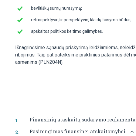
beviltiškų sumų nurašymą;
retrospektyvinį ir perspektyvinį klaidų taisymo būdus;
apskaitos politikos keitimo galimybes.
Išnagrinėsime sąnaudų priskyrimą leidžiamiems, neleidž
ribojimus. Taip pat pateiksime praktinius patarimus dėl
asmenims (PLN204N).
Finansinių ataskaitų sudarymo reglamentav
Pasirengimas finansinei atskaitomybei: