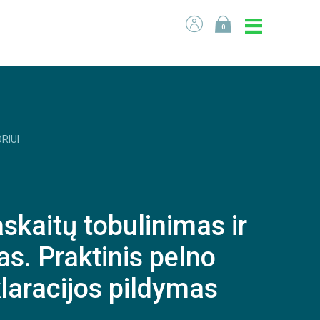
0
RIUI
askaitų tobulinimas ir
as. Praktinis pelno
laracijos pildymas