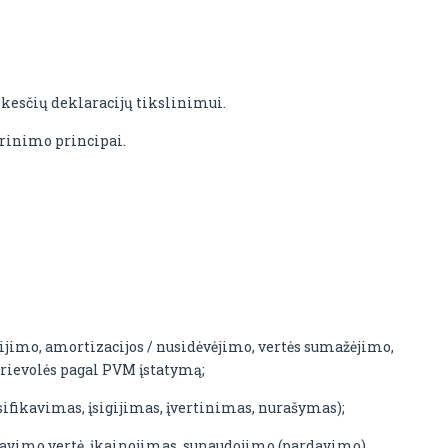
okesčių deklaracijų tikslinimui.
rinimo principai.
igijimo, amortizacijos / nusidėvėjimo, vertės sumažėjimo,
Prievolės pagal PVM įstatymą;
lasifikavimas, įsigijimas, įvertinimas, nurašymas);
izavimo vertė, įkainojimas, sunaudojimo (pardavimo)